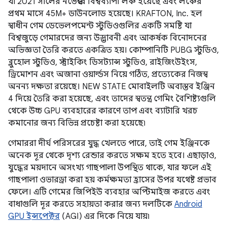
যা 2021 সালের নভেম্বরে বিশ্বব্যাপী লঞ্চ হয়েছে এবং লঞ্চের
প্রথম মাসে 45M+ ডাউনলোড হয়েছে। KRAFTON, Inc. হল
স্বাধীন গেম ডেভেলপমেন্ট স্টুডিওগুলির একটি সমষ্টি যা
বিশ্বজুড়ে গেমারদের জন্য উদ্ভাবনী এবং আকর্ষক বিনোদনের
অভিজ্ঞতা তৈরি করতে একত্রিত হয়। কোম্পানিটি PUBG স্টুডিও,
ব্লুহোল স্টুডিও, স্ট্রাইকিং ডিসট্যান্স স্টুডিও, রাইজিংউইংস,
ড্রিমোশন এবং অজানা ওয়ার্ল্ডস নিয়ে গঠিত, প্রত্যেকের নিজস্ব
অনন্য দক্ষতা রয়েছে। NEW STATE মোবাইলটি অবাস্তব ইঞ্জিন
4 দিয়ে তৈরি করা হয়েছে, এবং তাদের স্বতন্ত্র গেমিং বৈশিষ্ট্যগুলি
থেকে উচ্চ GPU ব্যবহারের কারণে তাপ এবং ব্যাটারি খরচ
কমানোর জন্য বিভিন্ন প্রচেষ্টা করা হয়েছে৷
গেমাররা দীর্ঘ পরিসরের যুদ্ধ খেলতে পারে, তাই গেম ইঞ্জিনকে
অনেক দূর থেকে দৃশ্য রেন্ডার করতে সক্ষম হতে হবে। এছাড়াও,
যুদ্ধের ময়দানে অসংখ্য গাছপালা উপস্থিত থাকে, যার ফলে এই
গাছপালা ওভারড্রা করা হয় কর্মক্ষমতা হ্রাসের উপর যথেষ্ট প্রভাব
ফেলে। এটি গেমের জিপিইউ ব্যবহার অপ্টিমাইজ করতে এবং
বাধাগুলি দূর করতে সহায়তা করার জন্য দলটিকে
Android
GPU ইন্সপেক্টর
(AGI) এর দিকে নিয়ে যায়৷