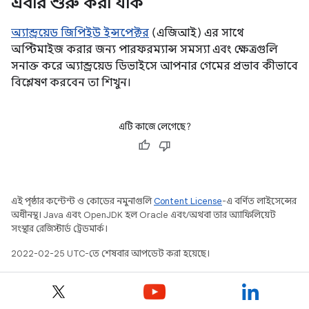
এবার শুরু করা যাক
অ্যান্ড্রয়েড জিপিইউ ইন্সপেক্টর
(এজিআই) এর সাথে
অপ্টিমাইজ করার জন্য পারফরম্যান্স সমস্যা এবং ক্ষেত্রগুলি
সনাক্ত করে অ্যান্ড্রয়েড ডিভাইসে আপনার গেমের প্রভাব কীভাবে
বিশ্লেষণ করবেন তা শিখুন।
এটি কাজে লেগেছে?
এই পৃষ্ঠার কন্টেন্ট ও কোডের নমুনাগুলি
Content License
-এ বর্ণিত লাইসেন্সের
অধীনস্থ। Java এবং OpenJDK হল Oracle এবং/অথবা তার অ্যাফিলিয়েট
সংস্থার রেজিস্টার্ড ট্রেডমার্ক।
2022-02-25 UTC-তে শেষবার আপডেট করা হয়েছে।