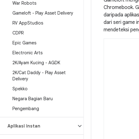
Gameloft mengi
War Robots
Chromebook. Gam
Gameloft - Play Asset Delivery
daripada aplika
dari seri game 
RV App
Studios
mendeteksi pen
CDPR
Epic Games
Electronic Arts
2K
/
Ayam Kucing - AGDK
2K
/
Cat Daddy - Play Asset
Delivery
Spekko
Negara Bagian Baru
Pengembang
Aplikasi instan