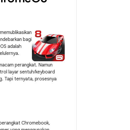
 memublikasikan
ndebarkan bagi
eOS adalah
elulernya.
 macam perangkat. Namun
rol layar sentuh/keyboard
. Tapi ternyata, prosesnya
 perangkat Chromebook,