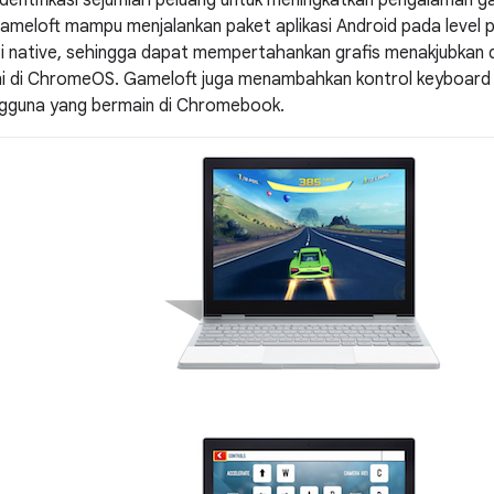
dentifikasi sejumlah peluang untuk meningkatkan pengalaman
eloft mampu menjalankan paket aplikasi Android pada level per
si native, sehingga dapat mempertahankan grafis menakjubkan 
ini di ChromeOS. Gameloft juga menambahkan kontrol keyboard 
gguna yang bermain di Chromebook.