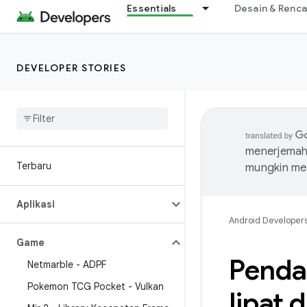
Essentials
Desain & Renc
DEVELOPER STORIES
menerjemahk
Terbaru
mungkin me
Aplikasi
Android Developer
Game
Penda
Netmarble - ADPF
Pokemon TCG Pocket - Vulkan
lipat