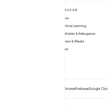
SELENGKAPNYA
TEMUKAN
TENTANG ANDROID
Game
Android
Machine Learning
Android untuk Perusahaan
Kesehatan & Kebugaran
Keamanan
Kamera & Media
Source
Privasi
Berita
5G
Blog
Podcast
Android
Chrome
Firebase
Google Clou