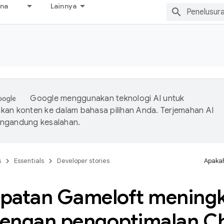
ana
Lainnya
Google menggunakan teknologi AI untuk
an konten ke dalam bahasa pilihan Anda. Terjemahan AI
ngandung kesalahan.
s
Essentials
Developer stories
Apakah
patan Gameloft meningka
 dengan pengoptimalan 