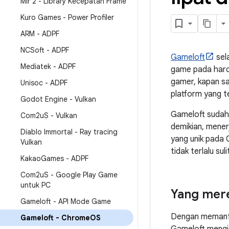
Mir 2 - Library Kecepatan Frame
Kuro Games - Power Profiler
ARM - ADPF
NCSoft - ADPF
Gameloft
sel
Mediatek - ADPF
game pada hard
gamer, kapan s
Unisoc - ADPF
platform yang t
Godot Engine - Vulkan
Gameloft suda
Com2u
S - Vulkan
demikian, mener
Diablo Immortal - Ray tracing
yang unik pada 
Vulkan
tidak terlalu s
Kakao
Games - ADPF
Com2u
S - Google Play Game
untuk PC
Yang mer
Gameloft - API Mode Game
Dengan memanfa
Gameloft - Chrome
OS