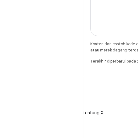
Konten dan contoh kode d
atau merek dagang terdaft
Terakhir diperbarui pada
X
Ikuti @AndroidDev tentang X