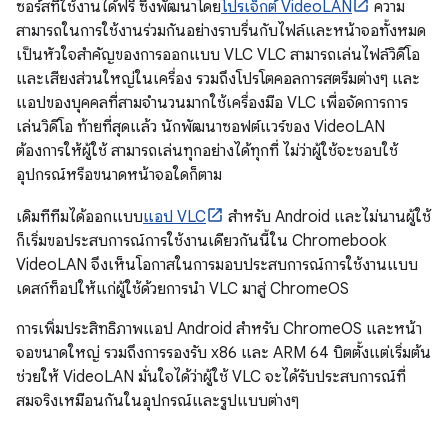
ซอร์สที่ใช้งานได้ฟรี ซึ่งพัฒนาโดย
โปรเจ็กต์ VideoLAN
ความ
สามารถในการใช้งานร่วมกันอย่างราบรื่นกับไฟล์และหน้าจอทั้งหมด
เป็นหัวใจสำคัญของการออกแบบ VLC VLC สามารถเล่นไฟล์วิดีโอ
และเสียงส่วนใหญ่ในเครื่อง รวมถึงโปรโตคอลการสตรีมต่างๆ และ
แอปของบุคคลที่สามจำนวนมากใช้เครื่องมือ VLC เพื่อจัดการการ
เล่นวิดีโอ ท้ายที่สุดแล้ว นักพัฒนาซอฟต์แวร์ของ VideoLAN
ต้องการให้ผู้ใช้ สามารถเล่นทุกอย่างได้ทุกที่ ไม่ว่าผู้ใช้จะชอบใช้
อุปกรณ์หรือขนาดหน้าจอใดก็ตาม
เดิมทีทีมได้ออกแบบ
แอป VLC
สำหรับ Android และไม่นานผู้ใช้
ก็เริ่มขอประสบการณ์การใช้งานเดียวกันนี้ใน Chromebook
VideoLAN จึงเห็นโอกาสในการมอบประสบการณ์การใช้งานแบบ
เดสก์ท็อปให้แก่ผู้ใช้ด้วยการนำ VLC มาสู่ ChromeOS
การเพิ่มประสิทธิภาพแอป Android สำหรับ ChromeOS และหน้า
จอขนาดใหญ่ รวมถึงการรองรับ x86 และ ARM 64 บิตตั้งแต่เริ่มต้น
ช่วยให้ VideoLAN มั่นใจได้ว่าผู้ใช้ VLC จะได้รับประสบการณ์ที่
สมจริงเหมือนกันในอุปกรณ์และรูปแบบต่างๆ