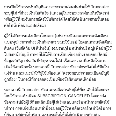
การเปิดใช้การระงับบัญชีและระยะเวลาผ่อนผันช่วยให้ Truecaller
ระบุผู้ใช้ ที่ชำระเงินไม่สำเร็จ (และอยู่ในระยะเวลาผ่อนผันชั่วคราว)
หรือผู้ใช้ที่ ระงับการสมัครใช้บริการได้ โดยได้ดำเนินการตามขั้นตอน
ต่อไปนี้เพื่อนำแอปกลับมา
ผู้ใช้ได้รับการแจ้งเตือนโดยตรง (เช่น ทางอีเมลและการแจ้งเตือน
แบบพุช) ว่าการชำระเงินล้มเหลว ขณะใช้แอป ไอคอนการแจ้งเตือน
สีแดง (ซึ่งตัดกับ UI สีน้ำเงิน) จะปรากฏในหน้าส่วนใหญ่เพื่อนำผู้ใช้
ไปยังหน้าบัญชี ภาษาที่ใช้ได้รับการเรียบเรียงอย่างรอบคอบ โดยมี
ข้อมูลสำคัญ เช่น วันที่ทำธุรกรรมไม่สำเร็จและเวลาที่เหลือในการ
เปิดใช้งานอีกครั้ง นอกจากนี้ Truecaller ยังระมัดระวังไม่ให้คิดใน
แง่ร้าย และแนะนำให้ผู้ใช้เพียงแค่ "ตรวจสอบว่ารายละเอียดบัญชี
ถูกต้อง" ในกรณีที่การลดลงเป็นเพียงข้อผิดพลาดเล็กน้อย
นอกจากนี้ Truecaller ยังสามารถสื่อสารกับผู้ใช้ที่ยกเลิกได้โดยตรง
โดยใช้การแจ้งเตือน SUBSCRIPTION_CANCELED โดยจะส่ง
ข้อความไปยังผู้ใช้ที่ยกเลิกเมื่อผู้ใช้เริ่มแอปและในหน้าการสมัครใช้
บริการ การแจ้งเตือนเหล่านี้จะบอกผู้ใช้ว่าเหลือเวลาอีกเท่าใดในการ
กู้คืนการสมัครใช้บริการ และกระตุ้นให้ผู้ใช้ดำเนินการดังกล่าว