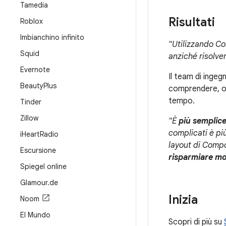
Tamedia
Risultati
Roblox
Imbianchino infinito
"Utilizzando C
Squid
anziché risolve
Evernote
Il team di ingeg
Beauty
Plus
comprendere, or
tempo.
Tinder
Zillow
"È
più semplice
complicati è p
i
Heart
Radio
layout di Comp
Escursione
risparmiare m
Spiegel online
Glamour
.
de
Inizia
Noom
El Mundo
Scopri di più su