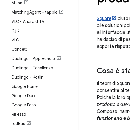
Mikan
Matching
Agent - tapple
Square
aiuta 
VLC - Android TV
alle soluzioni p
Djj 2
all'interfaccia 
ha deciso di pa
VLC
apporta rispett
Concetti
Duolingo - App Bundle
Duolingo - Eccellenza
Cosa è sta
Duolingo - Kotlin
Il team di Squar
Google Home
consentire al te
Google Duo
Poiché la loro a
prodotto è davv
Google Foto
Compose, hann
Riflesso
funzionano e b
red
Bus