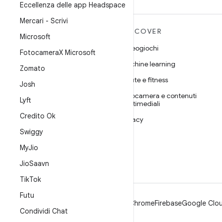
Eccellenza delle app Headspace
Mercari - Scrivi
ULTERIORI
DISCOVER
Microsoft
INFORMAZIONI SU
Videogiochi
ANDROID
Fotocamera
X Microsoft
Machine learning
Android
Zomato
Salute e fitness
Android for Enterprise
Josh
Fotocamera e contenuti
Sicurezza
Lyft
multimediali
Source
Credito Ok
Privacy
Notizie
Swiggy
5G
Blog
My
Jio
Podcast
Jio
Saavn
Tik
Tok
Futu
Android
Chrome
Firebase
Google Clou
Condividi Chat