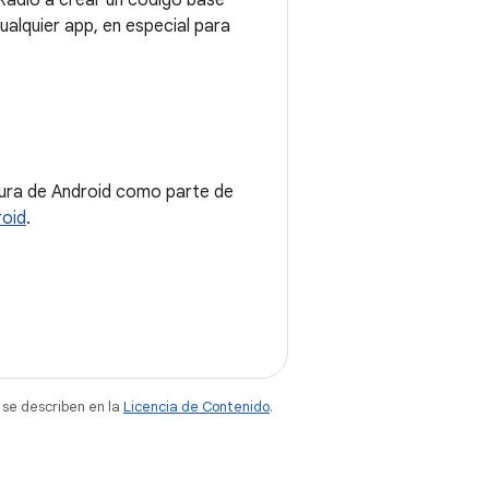
Radio a crear un código base
cualquier app, en especial para
tura de Android como parte de
roid
.
 se describen en la
Licencia de Contenido
.