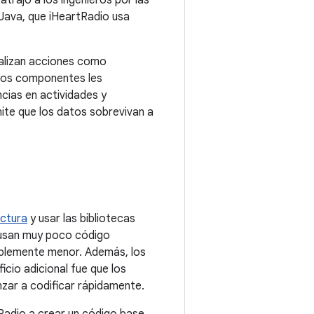
 atrajo a los ingenieros por las
xJava, que iHeartRadio usa
ealizan acciones como
stos componentes les
ncias en actividades y
mite que los datos sobrevivan a
ectura
y usar las bibliotecas
usan muy poco código
ablemente menor. Además, los
io adicional fue que los
nzar a codificar rápidamente.