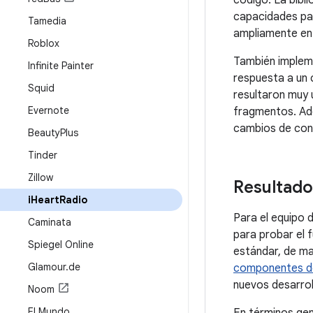
código. La bibl
capacidades par
Tamedia
ampliamente en
Roblox
También imple
Infinite Painter
respuesta a un 
Squid
resultaron muy 
Evernote
fragmentos. Ad
cambios de conf
Beauty
Plus
Tinder
Zillow
Resultado
i
Heart
Radio
Para el equipo d
Caminata
para probar el 
Spiegel Online
estándar, de ma
Glamour
.
de
componentes de
nuevos desarrol
Noom
El Mundo