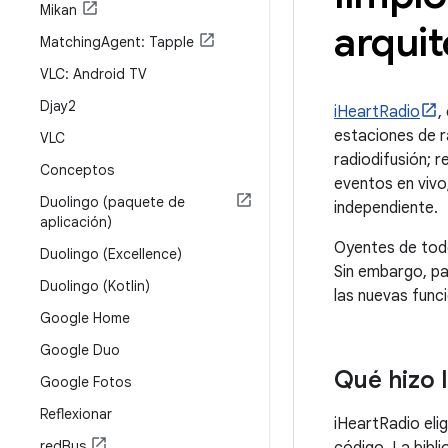
Mikan
arqui
Matching
Agent: Tapple
VLC: Android TV
Djay2
iHeartRadio
,
estaciones de r
VLC
radiodifusión; r
Conceptos
eventos en vivo;
Duolingo (paquete de
independiente.
aplicación)
Oyentes de todo
Duolingo (Excellence)
Sin embargo, pa
Duolingo (Kotlin)
las nuevas func
Google Home
Google Duo
Qué hizo 
Google Fotos
Reflexionar
iHeartRadio elig
red
Bus