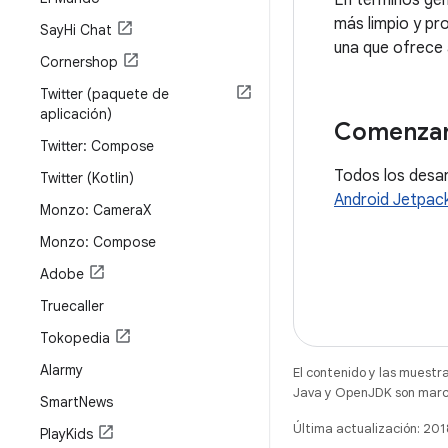
En términos gen
más limpio y pro
Say
Hi Chat
una que ofrece a
Cornershop
Twitter (paquete de
aplicación)
Comenza
Twitter: Compose
Todos los desa
Twitter (Kotlin)
Android Jetpac
Monzo: Camera
X
Monzo: Compose
Adobe
Truecaller
Tokopedia
Alarmy
El contenido y las muestr
Java y OpenJDK son marca
Smart
News
Última actualización: 20
Play
Kids