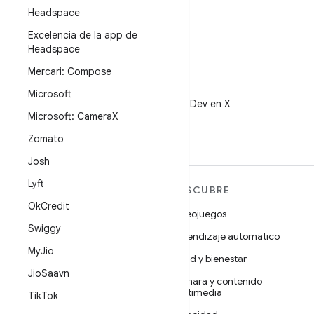
Headspace
Excelencia de la app de
Headspace
Mercari: Compose
X
Microsoft
Sigue a @AndroidDev en X
Microsoft: Camera
X
Zomato
Josh
Lyft
MÁS ANDROID
DESCUBRE
Ok
Credit
Android
Videojuegos
Swiggy
Android para empresas
Aprendizaje automático
My
Jio
Seguridad
Salud y bienestar
Jio
Saavn
Código abierto
Cámara y contenido
multimedia
Tik
Tok
Noticias