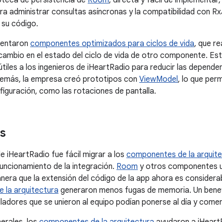
ioteca de persistencia de
Room
, directa y fácil de implementar,
a administrar consultas asíncronas y la compatibilidad con R
 su código.
mentaron
componentes optimizados para ciclos de vida
, que r
cambio en el estado del ciclo de vida de otro componente. E
útiles a los ingenieros de iHeartRadio para reducir las depende
emás, la empresa creó prototipos con
ViewModel
, lo que per
iguración, como las rotaciones de pantalla.
s
e iHeartRadio fue fácil migrar a los
componentes de la arquit
funcionamiento de la integración.
Room
y otros componentes 
nera que la extensión del código de la app ahora es consider
 la arquitectura
generaron menos fugas de memoria. Un benefic
ladores que se unieron al equipo podían ponerse al día y come