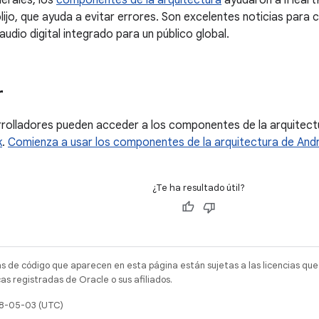
erales, los
componentes de la arquitectura
ayudaron a iHeart
lijo, que ayuda a evitar errores. Son excelentes noticias para 
udio digital integrado para un público global.
r
rrolladores pueden acceder a los componentes de la arquitec
k
.
Comienza a usar los componentes de la arquitectura de And
¿Te ha resultado útil?
as de código que aparecen en esta página están sujetas a las licencias que
s registradas de Oracle o sus afiliados.
18-05-03 (UTC)