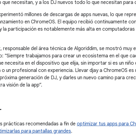
o que necesitan, y a los DJ nuevos todo lo que necesitan para
xperimentó millones de descargas de apps nuevas, lo que repr
anzamiento en ChromeOS. El equipo recibió continuamente com
y la participación es notablemente más alta en computadoras d
rt, responsable del área técnica de Algoriddim, se mostró muy
o: "Siempre trabajamos para crear un ecosistema en el que ca
 necesita en el dispositivo que elija, sin importar si es un niño
a o un profesional con experiencia. Llevar djay a ChromeOS es u
próxima generación de DJ, y darles un nuevo camino para crec
ra visión de la app”.
r
as prácticas recomendadas a fin de
optimizar tus apps para 
imizarlas para pantallas grandes
.