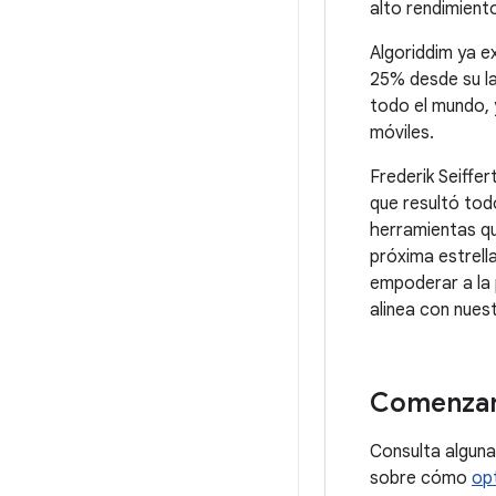
alto rendimient
Algoriddim ya e
25% desde su l
todo el mundo, 
móviles.
Frederik Seiffe
que resultó tod
herramientas que
próxima estrell
empoderar a la 
alinea con nuest
Comenza
Consulta algun
sobre cómo
opt