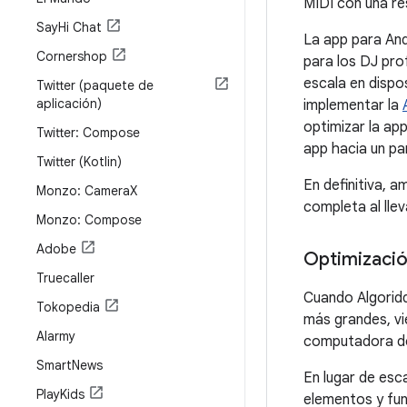
MIDI con una re
Say
Hi Chat
La app para Andr
Cornershop
para los DJ pro
escala en dispo
Twitter (paquete de
aplicación)
implementar la
optimizar la ap
Twitter: Compose
app hacia un par
Twitter (Kotlin)
En definitiva, a
Monzo: Camera
X
completa al llev
Monzo: Compose
Adobe
Optimizació
Truecaller
Cuando Algoridd
Tokopedia
más grandes, vi
Alarmy
computadora de 
Smart
News
En lugar de esca
Play
Kids
elementos y fun