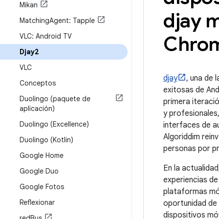
Mikan
djay m
Matching
Agent: Tapple
VLC: Android TV
Chro
Djay2
VLC
djay
, una de 
Conceptos
exitosas de Andr
Duolingo (paquete de
primera iteració
aplicación)
y profesionales
Duolingo (Excellence)
interfaces de a
Algoriddim reinv
Duolingo (Kotlin)
personas por pr
Google Home
En la actualida
Google Duo
experiencias de
Google Fotos
plataformas móv
Reflexionar
oportunidad de 
dispositivos móv
red
Bus