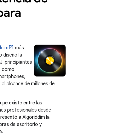
para
ddim
más
o diseñó la
J, principiantes
o, como
smartphones,
s al alcance de millones de
que existe entre las
ones profesionales desde
resentó a Algoriddim la
ras de escritorio y
a.