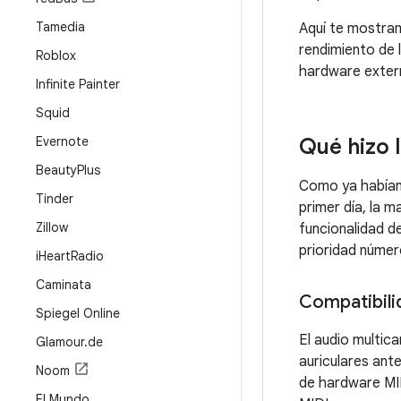
Tamedia
Aquí te mostram
rendimiento de 
Roblox
hardware exter
Infinite Painter
Squid
Evernote
Qué hizo 
Beauty
Plus
Como ya habían 
Tinder
primer día, la 
Zillow
funcionalidad d
prioridad númer
i
Heart
Radio
Caminata
Compatibili
Spiegel Online
El audio multic
Glamour
.
de
auriculares ant
Noom
de hardware MID
El Mundo