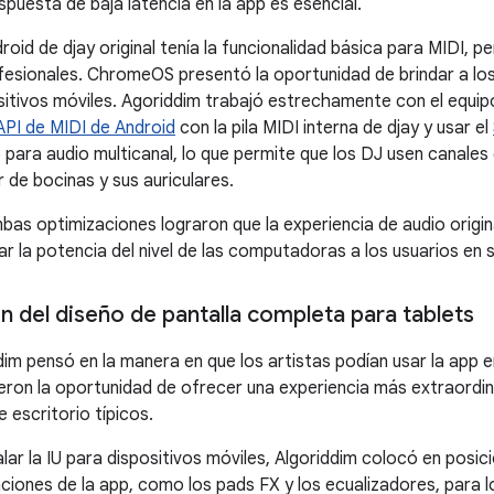
spuesta de baja latencia en la app es esencial.
oid de djay original tenía la funcionalidad básica para MIDI, p
fesionales. ChromeOS presentó la oportunidad de brindar a los
sitivos móviles. Agoriddim trabajó estrechamente con el equip
API de MIDI de Android
con la pila MIDI interna de djay y usar el
p para audio multicanal, lo que permite que los DJ usen canale
 de bocinas y sus auriculares.
mbas optimizaciones lograron que la experiencia de audio origin
ar la potencia del nivel de las computadoras a los usuarios en 
n del diseño de pantalla completa para tablets
im pensó en la manera en que los artistas podían usar la app e
eron la oportunidad de ofrecer una experiencia más extraordina
escritorio típicos.
lar la IU para dispositivos móviles, Algoriddim colocó en posic
ciones de la app, como los pads FX y los ecualizadores, para l