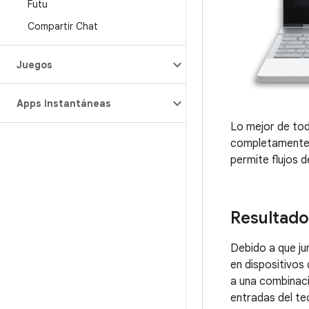
Futu
Compartir Chat
Juegos
Apps instantáneas
Lo mejor de tod
completamente n
permite flujos 
Resultado
Debido a que ju
en dispositivos 
a una combinació
entradas del tec