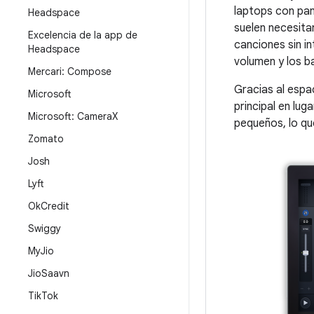
laptops con pan
Headspace
suelen necesita
Excelencia de la app de
canciones sin i
Headspace
volumen y los ba
Mercari: Compose
Gracias al espa
Microsoft
principal en lug
Microsoft: Camera
X
pequeños, lo que
Zomato
Josh
Lyft
Ok
Credit
Swiggy
My
Jio
Jio
Saavn
Tik
Tok