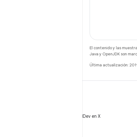
El contenido y las muestr
Java y OpenJDK son marca
Última actualización: 20
X
Sigue a @AndroidDev en X