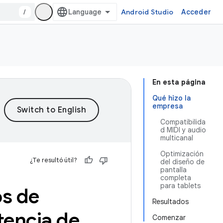
/
Android Studio
Acceder
En esta página
Qué hizo la
empresa
Compatibilida
d MIDI y audio
multicanal
Optimización
¿Te resultó útil?
del diseño de
pantalla
completa
para tablets
os de
Resultados
tencia de
Comenzar