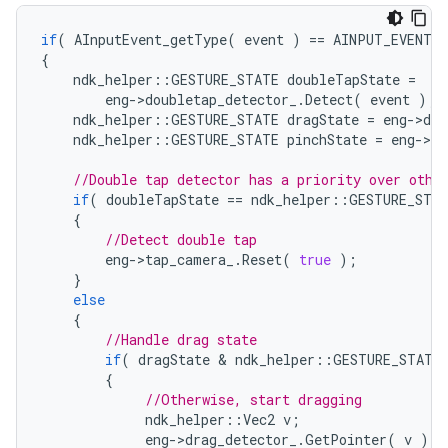
if
(
AInputEvent_getType
(
event
)
==
AINPUT_EVENT_
{
ndk_helper
::
GESTURE_STATE
doubleTapState
=
eng
->
doubletap_detector_
.
Detect
(
event
);
ndk_helper
::
GESTURE_STATE
dragState
=
eng
->
dra
ndk_helper
::
GESTURE_STATE
pinchState
=
eng
->
pi
//Double tap detector has a priority over othe
if
(
doubleTapState
==
ndk_helper
::
GESTURE_STA
{
//Detect double tap
eng
->
tap_camera_
.
Reset
(
true
);
}
else
{
//Handle drag state
if
(
dragState
 & 
ndk_helper
::
GESTURE_STATE
{
//Otherwise, start dragging
ndk_helper
::
Vec2
v
;
eng
->
drag_detector_
.
GetPointer
(
v
);