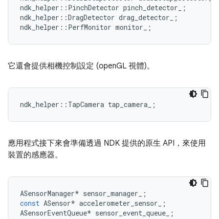
ndk_helper
::
PinchDetector
pinch_detector_
;
ndk_helper
::
DragDetector
drag_detector_
;
ndk_helper
::
PerfMonitor
monitor_
;
它還會提供相機控制設定 (openGL 視體)。
ndk_helper
::
TapCamera
tap_camera_
;
應用程式接下來會準備透過 NDK 提供的原生 API，來使用
裝置的感應器。
ASensorManager
*
sensor_manager_
;
const
ASensor
*
accelerometer_sensor_
;
ASensorEventQueue
*
sensor_event_queue_
;