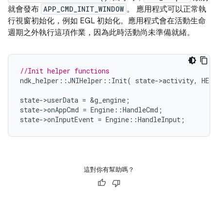
就會發布
APP_CMD_INIT_WINDOW
。 應用程式可以正常執
行視窗初始化，例如 EGL 初始化。應用程式會在活動生命
週期之外執行這項作業，因為此時活動尚未準備就緒。
//Init helper functions
ndk_helper
::
JNIHelper
::
Init
(
state
->
activity
,
HELP
state
->
userData
=
&
g_engine
;
state
->
onAppCmd
=
Engine
::
HandleCmd
;
state
->
onInputEvent
=
Engine
::
HandleInput
;
這對你有幫助嗎？