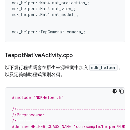
ndk_helper
::
Mat4
mat_projection_
;
ndk_helper
::
Mat4
mat_view_
;
ndk_helper
::
Mat4
mat_model_
;
ndk_helper
::
TapCamera
*
camera_
;
Teapot
Native
Activity
.
cpp
以下幾行程式碼會在原生來源檔案中加入
ndk_helper
，
以及定義輔助程式類別名稱。
#include
"NDKHelper.h"
//------------------------------------------------
//Preprocessor
//------------------------------------------------
#define HELPER_CLASS_NAME "com/sample/helper/NDKH