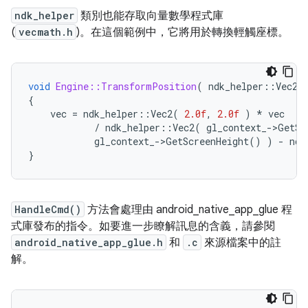
ndk_helper
類別也能存取向量數學程式庫
(
vecmath.h
)。在這個範例中，它將用於轉換輕觸座標。
void
Engine::TransformPosition
(
ndk_helper
::
Vec2
&
{
vec
=
ndk_helper
::
Vec2
(
2.0f
,
2.0f
)
*
vec
/
ndk_helper
::
Vec2
(
gl_context_
->
GetSc
gl_context_
->
GetScreenHeight
()
)
-
ndk
}
HandleCmd()
方法會處理由 android_native_app_glue 程
式庫發布的指令。如要進一步瞭解訊息的含義，請參閱
android_native_app_glue.h
和
.c
來源檔案中的註
解。