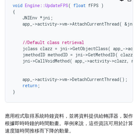
void
Engine::UpdateFPS
(
float
fFPS
)
{
JNIEnv
*
jni
;
app_
-
>
activity
-
>
vm
-
>
AttachCurrentThread
(
&
jni
,
//Default class retrieval
jclass
clazz
=
jni
-
>
GetObjectClass
(
app_
-
>
acti
jmethodID
methodID
=
jni
-
>
GetMethodID
(
clazz
,
jni
-
>
CallVoidMethod
(
app_
-
>
activity
-
>
clazz
,
me
app_
-
>
activity
-
>
vm
-
>
DetachCurrentThread
();
return
;
}
應用程式取得系統時鐘資料，並將資料提供給轉譯器，製作
根據即時時鐘的時間動畫。舉例來說，這些資訊可用於計算
速度隨時間推移而下降的動量。