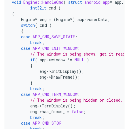
void
Engine::HandleCmd
(
struct
android_app
*
app
,
int32_t
cmd
)
{
Engine
*
eng
=
(
Engine
*
)
app
->
userData
;
switch
(
cmd
)
{
case
APP_CMD_SAVE_STATE
:
break
;
case
APP_CMD_INIT_WINDOW
:
// The window is being shown, get it ready
if
(
app
->
window
!=
NULL
)
{
eng
->
InitDisplay
();
eng
->
DrawFrame
();
}
break
;
case
APP_CMD_TERM_WINDOW
:
// The window is being hidden or closed, c
eng
->
TermDisplay
();
eng
->
has_focus_
=
false
;
break
;
case
APP_CMD_STOP
:
break
;