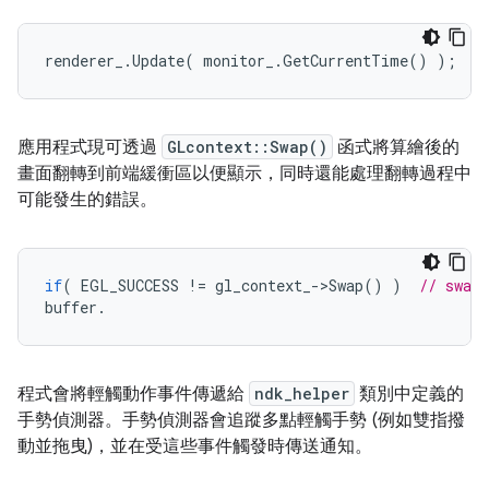
renderer_
.
Update
(
monitor_
.
GetCurrentTime
()
);
應用程式現可透過
GLcontext::Swap()
函式將算繪後的
畫面翻轉到前端緩衝區以便顯示，同時還能處理翻轉過程中
可能發生的錯誤。
if
(
EGL_SUCCESS
!=
gl_context_
-
>
Swap
()
)
// swaps
buffer
.
程式會將輕觸動作事件傳遞給
ndk_helper
類別中定義的
手勢偵測器。手勢偵測器會追蹤多點輕觸手勢 (例如雙指撥
動並拖曳)，並在受這些事件觸發時傳送通知。