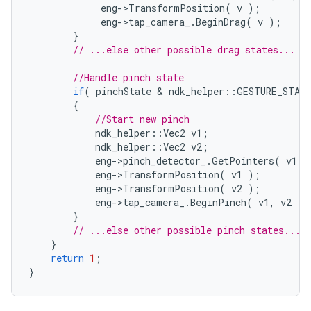
eng
->
TransformPosition
(
v
);
eng
->
tap_camera_
.
BeginDrag
(
v
);
}
// ...else other possible drag states...
//Handle pinch state
if
(
pinchState
 & 
ndk_helper
::
GESTURE_STAT
{
//Start new pinch
ndk_helper
::
Vec2
v1
;
ndk_helper
::
Vec2
v2
;
eng
->
pinch_detector_
.
GetPointers
(
v1
,
eng
->
TransformPosition
(
v1
);
eng
->
TransformPosition
(
v2
);
eng
->
tap_camera_
.
BeginPinch
(
v1
,
v2
);
}
// ...else other possible pinch states...
}
return
1
;
}