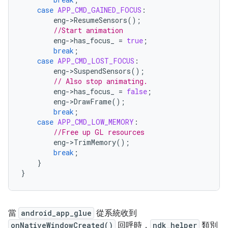
case
APP_CMD_GAINED_FOCUS
:
eng
->
ResumeSensors
();
//Start animation
eng
->
has_focus_
=
true
;
break
;
case
APP_CMD_LOST_FOCUS
:
eng
->
SuspendSensors
();
// Also stop animating.
eng
->
has_focus_
=
false
;
eng
->
DrawFrame
();
break
;
case
APP_CMD_LOW_MEMORY
:
//Free up GL resources
eng
->
TrimMemory
();
break
;
}
}
當
android_app_glue
從系統收到
onNativeWindowCreated()
回呼時，
ndk_helper
類別