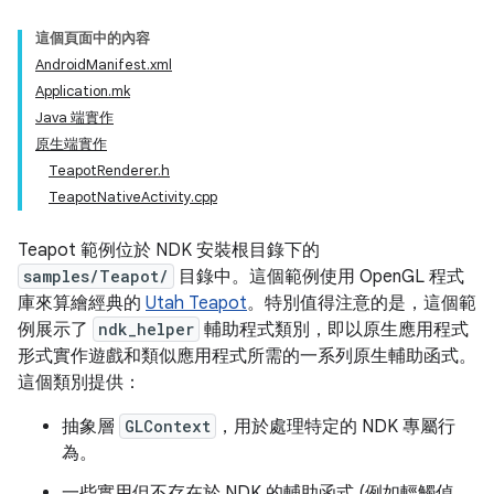
這個頁面中的內容
AndroidManifest.xml
Application.mk
Java 端實作
原生端實作
TeapotRenderer.h
TeapotNativeActivity.cpp
Teapot 範例位於 NDK 安裝根目錄下的
samples/Teapot/
目錄中。這個範例使用 OpenGL 程式
庫來算繪經典的
Utah Teapot
。特別值得注意的是，這個範
例展示了
ndk_helper
輔助程式類別，即以原生應用程式
形式實作遊戲和類似應用程式所需的一系列原生輔助函式。
這個類別提供：
抽象層
GLContext
，用於處理特定的 NDK 專屬行
為。
一些實用但不存在於 NDK 的輔助函式 (例如輕觸偵