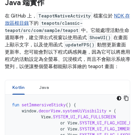
Java 端實作
在 GitHub 上，
TeapotNativeActivity
檔案位於
NDK 存
放區根目錄
下的
teapots/classic-
teapot/src/com/sample/teapot
中。它能處理活動生命
週期事件，建立彈出式視窗以使用函式
ShowUI()
在畫面
上顯示文字，以及使用函式
updateFPS()
動態更新畫面
更新率。您可能會對以下程式碼感興趣，因為它可以將應用
程式的活動設定為全螢幕、沉浸模式，而且不會顯示系統導
覽列，以便讓整個螢幕都能顯示算繪的 teapot 畫面：
Kotlin
Java
fun
setImmersiveSticky
()
{
window
.
decorView
.
systemUiVisibility
=
(
View
.
SYSTEM_UI_FLAG_FULLSCREEN
or
View
.
SYSTEM_UI_FLAG_HIDE_NA
or
View
.
SYSTEM_UI_FLAG_IMMERSI
or
View
.
SYSTEM_UI_FLAG_LAYOUT