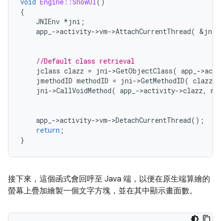
void
Engine::ShowUI
()
{
JNIEnv
*
jni
;
app_
-
>
activity
-
>
vm
-
>
AttachCurrentThread
(
&
jni
,
//Default class retrieval
jclass
clazz
=
jni
-
>
GetObjectClass
(
app_
-
>
acti
jmethodID
methodID
=
jni
-
>
GetMethodID
(
clazz
,
jni
-
>
CallVoidMethod
(
app_
-
>
activity
-
>
clazz
,
me
app_
-
>
activity
-
>
vm
-
>
DetachCurrentThread
();
return
;
}
接下來，這個函式會回呼至 Java 端，以便在原生端算繪的
螢幕上疊加繪製一個文字方塊，並在其中顯示畫面數。