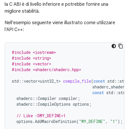
la C ABI è di livello inferiore e potrebbe fornire una
migliore stabilità.
Nell'esempio seguente viene illustrato come utilizzare
l'API C++:
#include <iostream>
#include <string>
#include <vector>
#include <shaderc/shaderc.hpp>
std
::
vector<uint32_t>
compile_file
(
const
std
::
stri
shaderc_shader_
const
std
::
stri
shaderc
::
Compiler
compiler
;
shaderc
::
CompileOptions
options
;
// Like -DMY_DEFINE=1
options
.
AddMacroDefinition
(
"MY_DEFINE"
,
"1"
);