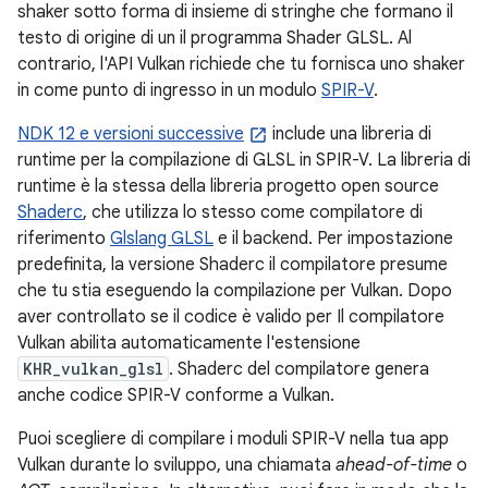
shaker sotto forma di insieme di stringhe che formano il
testo di origine di un il programma Shader GLSL. Al
contrario, l'API Vulkan richiede che tu fornisca uno shaker
in come punto di ingresso in un modulo
SPIR-V
.
NDK 12 e versioni successive
include una libreria di
runtime per la compilazione di GLSL in SPIR-V. La libreria di
runtime è la stessa della libreria progetto open source
Shaderc
, che utilizza lo stesso come compilatore di
riferimento
Glslang GLSL
e il backend. Per impostazione
predefinita, la versione Shaderc il compilatore presume
che tu stia eseguendo la compilazione per Vulkan. Dopo
aver controllato se il codice è valido per Il compilatore
Vulkan abilita automaticamente l'estensione
KHR_vulkan_glsl
. Shaderc del compilatore genera
anche codice SPIR-V conforme a Vulkan.
Puoi scegliere di compilare i moduli SPIR-V nella tua app
Vulkan durante lo sviluppo, una chiamata
ahead-of-time
o