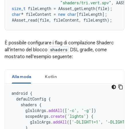
"shaders/tri.vert.spv"
,
AASSE
size_t
fileLength
=
AAsset_getLength
(
file
);
char
*
fileContent
=
new
char
[
fileLength
];
AAsset_read
(
file
,
fileContent
,
fileLength
);
È possibile configurare i flag di compilazione Shaderc
all'interno del blocco
shaders
DSL gradle, come
mostrato nell'esempio seguente:
Alla moda
Kotlin
android
{
defaultConfig
{
shaders
{
glslcArgs
.
addAll
([
'-c'
,
'-g'
])
scopedArgs
.
create
(
'lights'
)
{
glslcArgs
.
addAll
([
'-DLIGHT1=1'
,
'-DLIGHT2
}