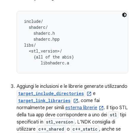
include/

  shaderc/

    shaderc.h

    shaderc.hpp

libs/

  <stl_version>/

    {all of the abis}

Aggiungi le inclusioni e le librerie generate utilizzando
target_include_directories
e
target_link_libraries
, come fai
normalmente per simili
esterna librerie
. Il tipo STL
della tua app deve corrispondere a uno dei
stl
tipi
specificati in
stl_version
. L'NDK consiglia di
utilizzare
c++_shared
o
c++_static
, anche se