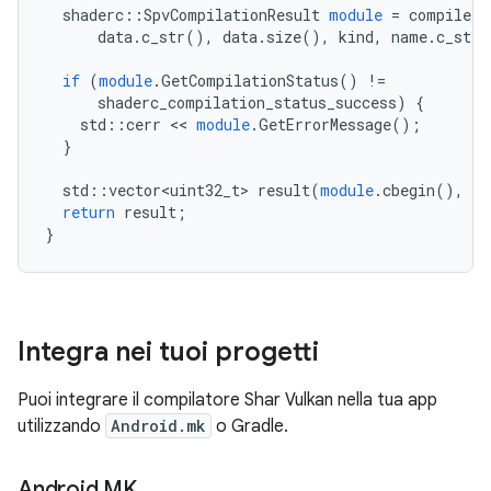
shaderc
::
SpvCompilationResult
module
=
compiler
.
data
.
c_str
(),
data
.
size
(),
kind
,
name
.
c_str
(
if
(
module
.
GetCompilationStatus
()
!=
shaderc_compilation_status_success
)
{
std
::
cerr
<<
module
.
GetErrorMessage
();
}
std
::
vector<uint32_t>
result
(
module
.
cbegin
(),
mo
return
result
;
}
Integra nei tuoi progetti
Puoi integrare il compilatore Shar Vulkan nella tua app
utilizzando
Android.mk
o Gradle.
Android
.
MK