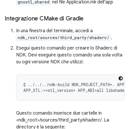
gnustl_shared
nel file Application.mk dell'app
Integrazione CMake di Gradle
In una finestra del terminale, accedi a
ndk_root/sources/third_party/shaderc/
.
Esegui questo comando per creare lo Shaderc di
NDK. Devi eseguire questo comando una sola volta
su ogni versione NDK che utilizzi:
$ ../../../ndk-build NDK_PROJECT_PATH=. APP_B
Questo comando inserisce due cartelle in
<ndk_root>/sources/third_party/shaderc/. La
directory è la seguente: