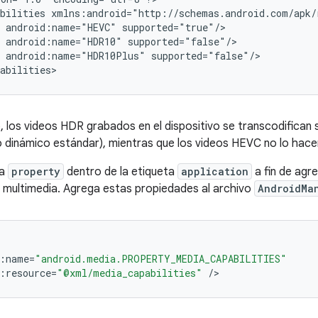
bilities xmlns:android="http://schemas.android.com/apk/r
 android:name="HEVC" supported="true"/>

 android:name="HDR10" supported="false"/>

 android:name="HDR10Plus" supported="false"/>

, los videos HDR grabados en el dispositivo se transcodifican s
dinámico estándar), mientras que los videos HEVC no lo hace
ta
property
dentro de la etiqueta
application
a fin de agre
 multimedia. Agrega estas propiedades al archivo
AndroidMa
:
name
=
"android.media.PROPERTY_MEDIA_CAPABILITIES"
:
resource
=
"@xml/media_capabilities"
/