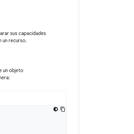
larar sus capacidades
n un recurso.
e un objeto
nera: