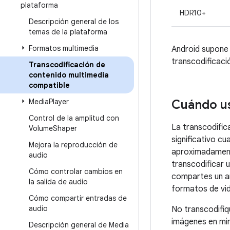
plataforma
HDR10+
Descripción general de los
temas de la plataforma
Formatos multimedia
Android supone 
transcodificac
Transcodificación de
contenido multimedia
compatible
Media
Player
Cuándo us
Control de la amplitud con
La transcodific
Volume
Shaper
significativo c
Mejora la reproducción de
aproximadamente
audio
transcodificar 
Cómo controlar cambios en
compartes un ar
la salida de audio
formatos de vi
Cómo compartir entradas de
audio
No transcodifiq
imágenes en min
Descripción general de Media