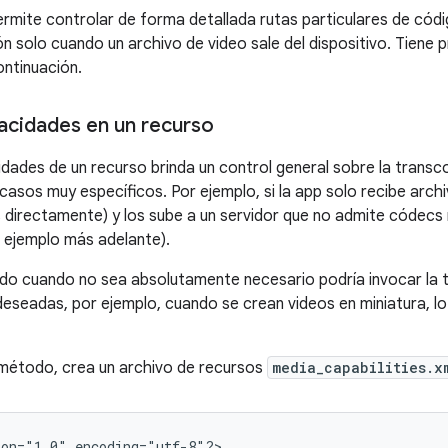
mite controlar de forma detallada rutas particulares de códig
ón solo cuando un archivo de video sale del dispositivo. Tiene 
ontinuación.
acidades en un recurso
dades de un recurso brinda un control general sobre la transc
casos muy específicos. Por ejemplo, si la app solo recibe arch
os directamente) y los sube a un servidor que no admite códec
e ejemplo más adelante).
o cuando no sea absolutamente necesario podría invocar la t
deseadas, por ejemplo, cuando se crean videos en miniatura, lo
 método, crea un archivo de recursos
media_capabilities.x
on="1.0" encoding="utf-8"?>
