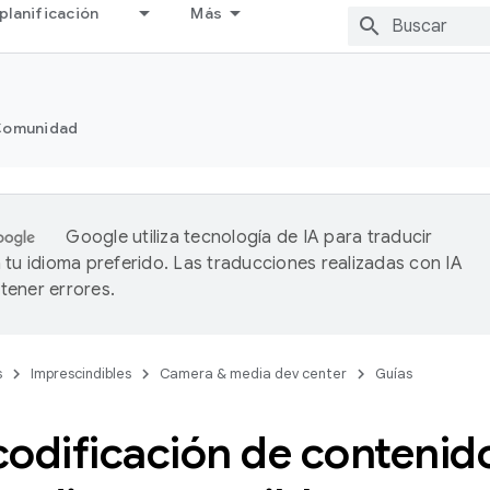
planificación
Más
omunidad
Google utiliza tecnología de IA para traducir
 tu idioma preferido. Las traducciones realizadas con IA
ener errores.
s
Imprescindibles
Camera & media dev center
Guías
codificación de contenid