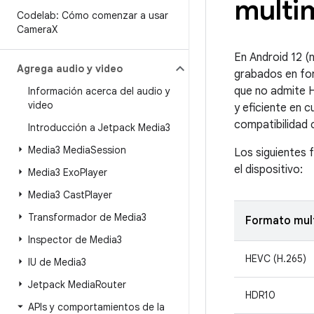
multi
Codelab: Cómo comenzar a usar
Camera
X
En Android 12 (
Agrega audio y video
grabados en for
que no admite H
Información acerca del audio y
video
y eficiente en c
compatibilidad 
Introducción a Jetpack Media3
Media3 Media
Session
Los siguientes 
el dispositivo:
Media3 Exo
Player
Media3 Cast
Player
Transformador de Media3
Formato mul
Inspector de Media3
HEVC (H.265)
IU de Media3
Jetpack Media
Router
HDR10
APIs y comportamientos de la