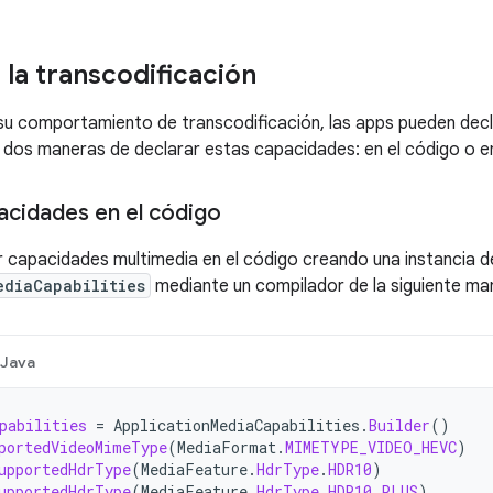
 la transcodificación
su comportamiento de transcodificación, las apps pueden dec
 dos maneras de declarar estas capacidades: en el código o e
acidades en el código
 capacidades multimedia en el código creando una instancia d
ediaCapabilities
mediante un compilador de la siguiente ma
Java
pabilities
=
ApplicationMediaCapabilities
.
Builder
()
portedVideoMimeType
(
MediaFormat
.
MIMETYPE_VIDEO_HEVC
)
upportedHdrType
(
MediaFeature
.
HdrType
.
HDR10
)
upportedHdrType
(
MediaFeature
.
HdrType
.
HDR10_PLUS
)