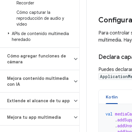
Recorder
Cómo capturar la
reproducción de audio y
Configura
video
Para controlar 
APIs de contenido multimedia
heredado
multimedia. Hay
Cómo agregar funciones de
Declara cap
cámara
Puedes declarar
ApplicationM
Mejora contenido multimedia
con IA
Kotlin
Extiende el alcance de tu app
val
mediaCa
Mejora tu app multimedia
.
addSup
.
addUns
.
addUns