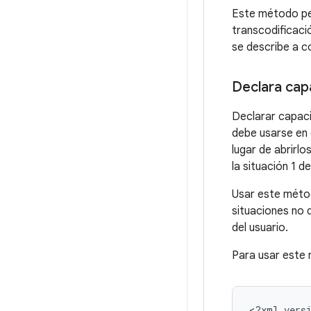
Este método per
transcodificaci
se describe a c
Declara cap
Declarar capaci
debe usarse en 
lugar de abrirl
la situación 1 d
Usar este métod
situaciones no 
del usuario.
Para usar este
<?xml versi