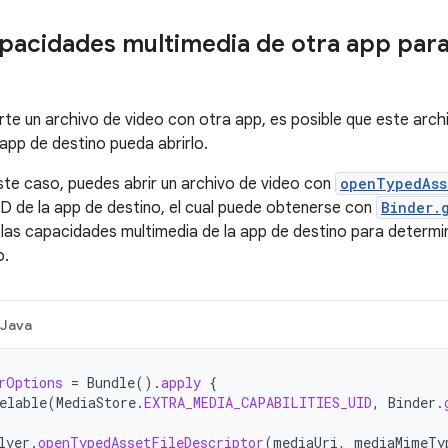
apacidades multimedia de otra app para
rte un archivo de video con otra app, es posible que este arch
 app de destino pueda abrirlo.
ste caso, puedes abrir un archivo de video con
openTypedAss
UID de la app de destino, el cual puede obtenerse con
Binder.
las capacidades multimedia de la app de destino para determina
o.
Java
rOptions
=
Bundle
().
apply
{
elable
(
MediaStore
.
EXTRA_MEDIA_CAPABILITIES_UID
,
Binder
.
lver
.
openTypedAssetFileDescriptor
(
mediaUri
,
mediaMimeTy