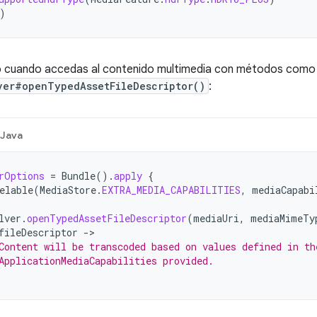
)
o cuando accedas al contenido multimedia con métodos como
ver#openTypedAssetFileDescriptor()
:
Java
rOptions
=
Bundle
().
apply
{
elable
(
MediaStore
.
EXTRA_MEDIA_CAPABILITIES
,
mediaCapabi
lver
.
openTypedAssetFileDescriptor
(
mediaUri
,
mediaMimeTy
fileDescriptor
->
Content will be transcoded based on values defined in th
ApplicationMediaCapabilities provided.