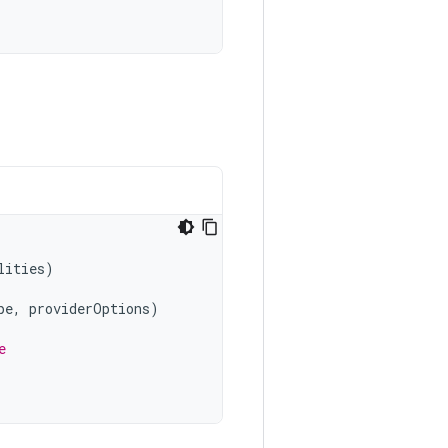
lities
)
pe
,
providerOptions
)
e