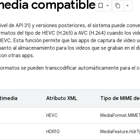
media compatible
nivel de API 31) y versiones posteriores, el sistema puede con
matos del tipo de HEVC (H.265) a AVC (H.264) cuando los vid
EVC. Esta función permite que las apps de captura de video 
uanto al almacenamiento para los videos que se graban en el dis
con otras apps.
formatos se pueden transcodificar automáticamente para el 
timedia
Atributo XML
Tipo de MIME d
HEVC
MediaFormat.MIME
HDR10
MediaFeature.Hdr