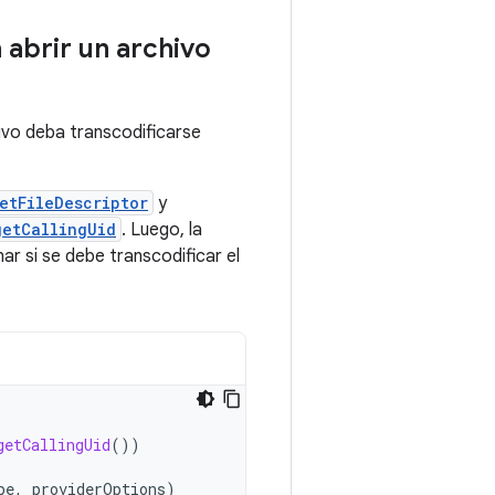
 abrir un archivo
ivo deba transcodificarse
etFileDescriptor
y
getCallingUid
. Luego, la
r si se debe transcodificar el
getCallingUid
())
pe
,
providerOptions
)