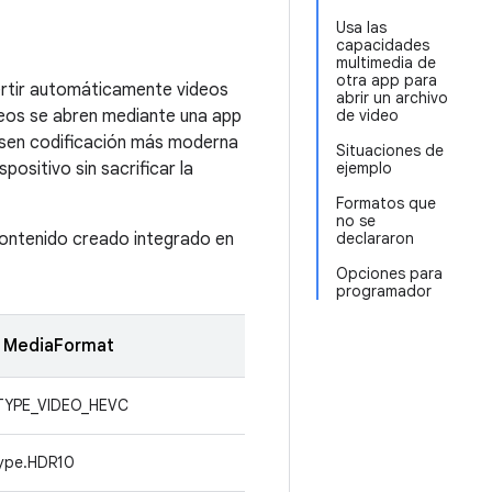
Usa las
capacidades
multimedia de
otra app para
vertir automáticamente videos
abrir un archivo
eos se abren mediante una app
de video
usen codificación más moderna
Situaciones de
positivo sin sacrificar la
ejemplo
Formatos que
no se
contenido creado integrado en
declararon
Opciones para
programador
e MediaFormat
TYPE_VIDEO_HEVC
Type.HDR10