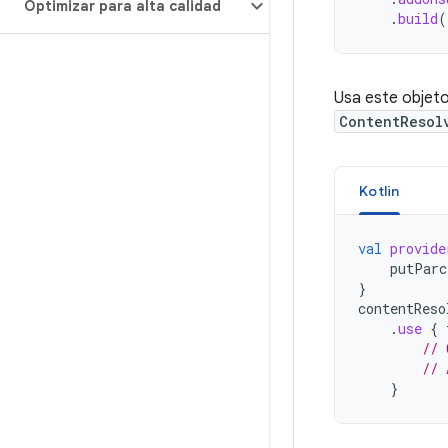
Optimizar para alta calidad
.
build
(
Usa este objet
ContentResol
Kotlin
val
provide
putParc
}
contentReso
.
use
{
// 
// 
}