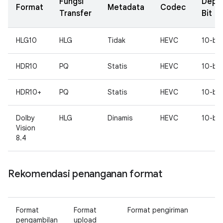
Fungsi
Dept
Format
Metadata
Codec
Transfer
Bit
HLG10
HLG
Tidak
HEVC
10-bit
HDR10
PQ
Statis
HEVC
10-bit
HDR10+
PQ
Statis
HEVC
10-bit
Dolby
HLG
Dinamis
HEVC
10-bit
Vision
8.4
Rekomendasi penanganan format
Format
Format
Format pengiriman
pengambilan
upload