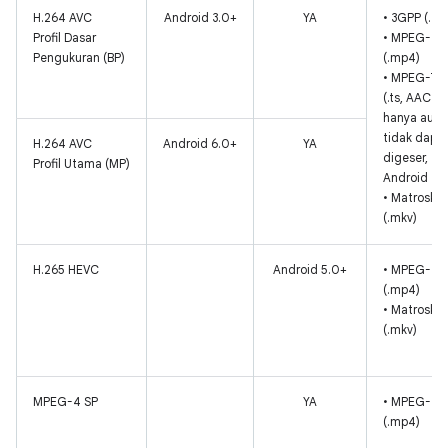
H.264 AVC
Android 3.0+
YA
• 3GPP (.3g
Profil Dasar
• MPEG-4
Pengukuran (BP)
(.mp4)
• MPEG-TS
(.ts, AAC
hanya audi
tidak dapa
H.264 AVC
Android 6.0+
YA
digeser,
Profil Utama (MP)
Android 3.
• Matroska
(.mkv)
H.265 HEVC
Android 5.0+
• MPEG-4
(.mp4)
• Matroska
(.mkv)
MPEG-4 SP
YA
• MPEG-4
(.mp4)