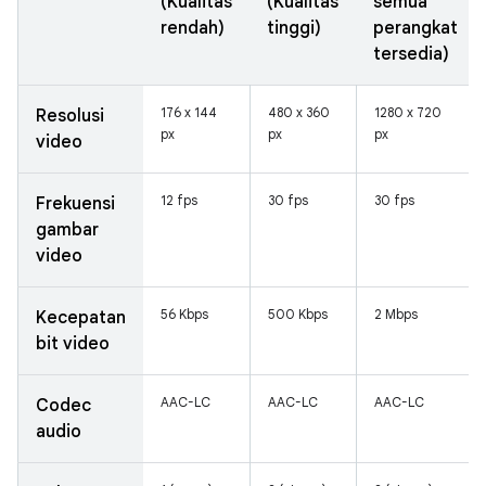
(Kualitas
(Kualitas
semua
rendah)
tinggi)
perangkat
tersedia)
176 x 144
480 x 360
1280 x 720
Resolusi
px
px
px
video
12 fps
30 fps
30 fps
Frekuensi
gambar
video
56 Kbps
500 Kbps
2 Mbps
Kecepatan
bit video
AAC-LC
AAC-LC
AAC-LC
Codec
audio