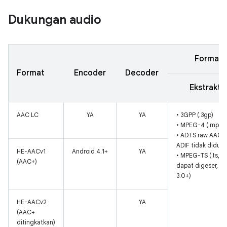
Dukungan audio
Format 
Format
Encoder
Decoder
Ekstrakto
AAC LC
YA
YA
• 3GPP (.3gp)
• MPEG-4 (.mp4, 
• ADTS raw AAC (
ADIF tidak diduk
HE-AACv1
Android 4.1+
YA
• MPEG-TS (.ts, t
(AAC+)
dapat digeser, A
3.0+)
HE-AACv2
YA
(AAC+
ditingkatkan)