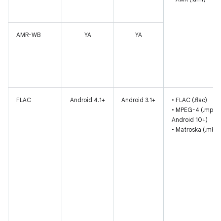
AMR-WB
YA
YA
FLAC
Android 4.1+
Android 3.1+
• FLAC (.flac)
• MPEG-4 (.mp4, 
Android 10+)
• Matroska (.mkv)