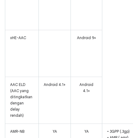
xHE-AAC
Android 9+
AAC ELD
Android 4.1+
Android
(AAC yang
4.1+
ditingkatkan
dengan
delay
rendah)
AMR-NB
YA
YA
• 3GPP (.3gp)
• AMR (.amr)