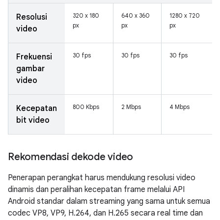
320 x 180
640 x 360
1280 x 720
Resolusi
px
px
px
video
30 fps
30 fps
30 fps
Frekuensi
gambar
video
800 Kbps
2 Mbps
4 Mbps
Kecepatan
bit video
Rekomendasi dekode video
Penerapan perangkat harus mendukung resolusi video
dinamis dan peralihan kecepatan frame melalui API
Android standar dalam streaming yang sama untuk semua
codec VP8, VP9, H.264, dan H.265 secara real time dan