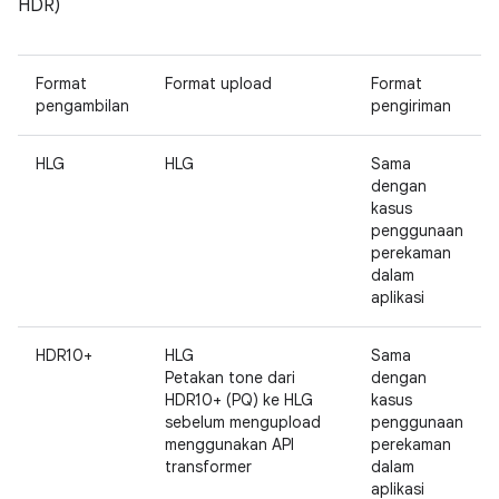
HDR)
Format
Format upload
Format
pengambilan
pengiriman
HLG
HLG
Sama
dengan
kasus
penggunaan
perekaman
dalam
aplikasi
HDR10+
HLG
Sama
Petakan tone dari
dengan
HDR10+ (PQ) ke HLG
kasus
sebelum mengupload
penggunaan
menggunakan API
perekaman
transformer
dalam
aplikasi