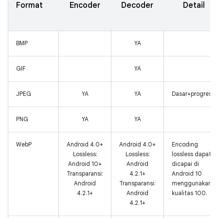
Format
Encoder
Decoder
Detail
BMP
YA
GIF
YA
JPEG
YA
YA
Dasar+progresif
PNG
YA
YA
WebP
Android 4.0+
Android 4.0+
Encoding
Lossless:
Lossless:
lossless dapat
Android 10+
Android
dicapai di
Transparansi:
4.2.1+
Android 10
Android
Transparansi:
menggunakan
4.2.1+
Android
kualitas 100.
4.2.1+