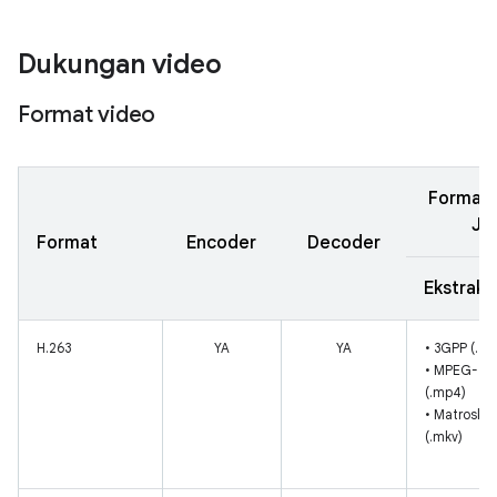
Dukungan video
Format video
Format
Jen
Format
Encoder
Decoder
Ekstrakt
H.263
YA
YA
• 3GPP (.3g
• MPEG-4
(.mp4)
• Matroska
(.mkv)