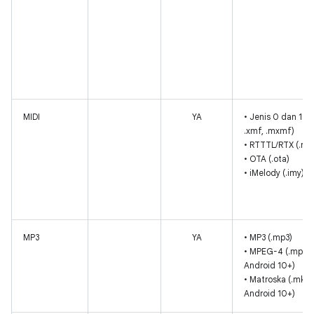
MIDI
YA
• Jenis 0 dan 1 (.
.xmf, .mxmf)
• RTTTL/RTX (.rtttl,
• OTA (.ota)
• iMelody (.imy)
MP3
YA
• MP3 (.mp3)
• MPEG-4 (.mp4, 
Android 10+)
• Matroska (.mkv,
Android 10+)