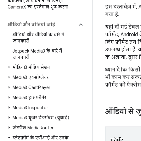
कोडलैब (कोड बनाना सीखना):
इस दस्तावेज़ में,
Camera
X का इस्तेमाल शुरू करना
गया है.
ऑडियो और वीडियो जोड़ें
यहां दी गई टेबल म
फ़ॉर्मैट, Androi
ऑडियो और वीडियो के बारे में
जानकारी
लिए फ़ॉर्मैट तय 
उपलब्ध होता है. य
Jetpack Media3 के बारे में
के अलावा, दूसरे 
जानकारी
मीडिया3 मीडियासेशन
ध्यान दें कि किस
भी काम कर सकते 
Media3 एक्सोप्लेयर
फ़ॉर्मैट को ऐक्स
Media3 Cast
Player
Media3 ट्रांसफ़ॉर्मर
Media3 Inspector
ऑडियो से ज
Media3 यूज़र इंटरफ़ेस (यूआई)
जेटपैक Media
Router
प्लैटफ़ॉर्म के एपीआई और उनके
फ़ॉर्मैट