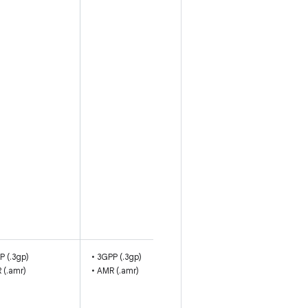
8 चैनल वाले
कॉन्टेंट के लिए
काम करता है.
साथ ही, इसका
सैंपलिंग रेट 8 से
48 किलोहर्ट्ज़
के बीच होना
चाहिए
16 से 48
किलोहर्ट्ज़ के
स्टैंडर्ड सैंपलिंग
रेट वाले मोनो/
स्टीरियो कॉन्टेंट
के लिए सहायता
P (.3gp)
• 3GPP (.3gp)
8 केएचज़ पर
 (.amr)
• AMR (.amr)
सैंपल किए गए
4.75 से 12.2
केबीपीएस