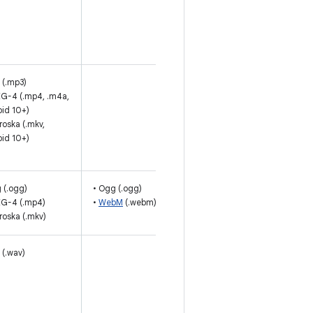
iMelody
फ़ॉर्मैट का
इस्तेमाल किया
जा सकता है
 (.mp3)
मोनो/स्टीरियो 8-
G-4 (.mp4, .m4a,
320 केबीपीएस
id 10+)
कॉन्स्टेंट
roska (.mkv,
(सीबीआर) या
id 10+)
वैरिएबल बिटरेट
(वीबीआर)
 (.ogg)
• Ogg (.ogg)
EG-4 (.mp4)
•
WebM
(.webm)
roska (.mkv)
(.wav)
8- और 16-बिट
लीनियर पीसीएम
(हार्डवेयर की
सीमा तक रेट).
रॉ PCM