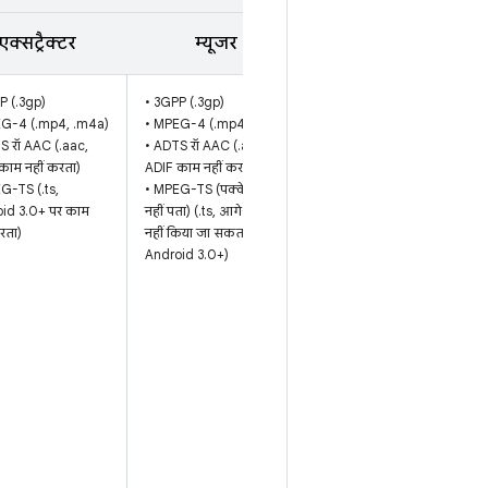
जानकारी
एक्सट्रैक्टर
म्यूजर
P (.3gp)
• 3GPP (.3gp)
8 से 48
EG-4 (.mp4, .m4a)
• MPEG-4 (.mp4, .m4a)
किलोहर्ट्ज़ के
S रॉ AAC (.aac,
• ADTS रॉ AAC (.aac,
स्टैंडर्ड सैंपलिंग
काम नहीं करता)
ADIF काम नहीं करता)
रेट के साथ,
G-TS (.ts,
• MPEG-TS (पक्के तौर पर
मोनो/
id 3.0+ पर काम
नहीं पता) (.ts, आगे-पीछे
स्टीरियो/5.0/5.1
रता)
नहीं किया जा सकता,
कॉन्टेंट के लिए
Android 3.0+)
काम करता है.
स्टीरियो/5.0/5.1
कॉन्टेंट के लिए,
8 से 48
किलोहर्ट्ज़ के
स्टैंडर्ड सैंपलिंग
रेट का इस्तेमाल
किया जा सकता
है.