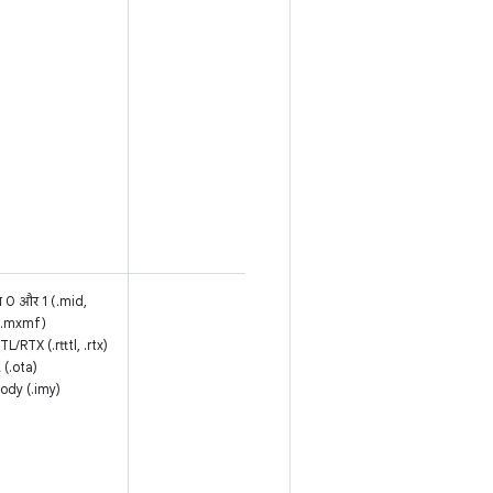
जाता है, क्योंकि
48 से 44.1
किलोहर्ट्ज़ के
डाउनसैंपलर में
लो-पास फ़िल्टर
शामिल नहीं
होता). 16-बिट
का सुझाव दिया
जाता है; 24-
बिट के लिए
कोई डिटर लागू
नहीं किया जाता.
प 0 और 1 (.mid,
एमआईडीआई
 .mxmf)
टाइप 0 और 1.
L/RTX (.rtttl, .rtx)
डीएलएस का
 (.ota)
वर्शन 1 और 2.
lody (.imy)
XMF और
Mobile XMF.
रिंगटोन के लिए
RTTTL/RTX,
OTA, और