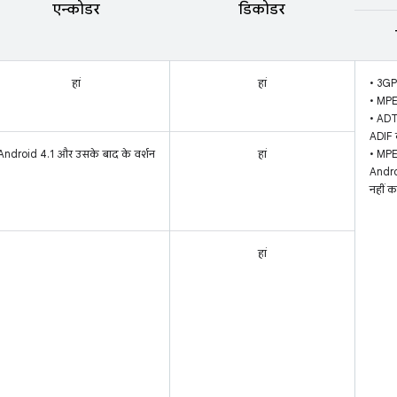
एन्कोडर
डिकोडर
हां
हां
• 3GP
• MP
• ADT
ADIF 
Android 4.1 और उसके बाद के वर्शन
हां
• MPE
Andro
नहीं क
हां