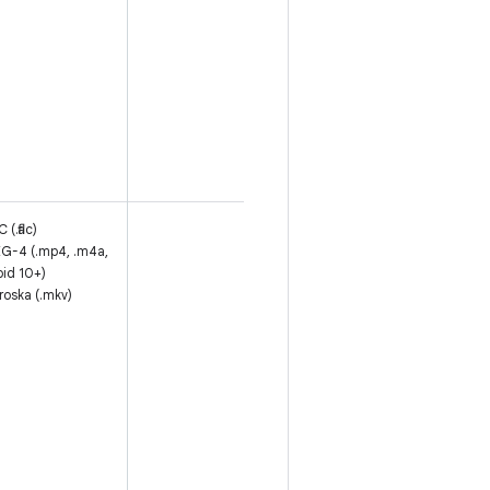
16 किलोहर्ट्ज़
पर सैंपल किए
गए 6.60
केबीपीएस से
23.85
केबीपीएस तक
के नौ रेट
 (.flac)
मोनो/स्टीरियो
G-4 (.mp4, .m4a,
(मल्टीचैनल
id 10+)
नहीं). सैंपल रेट
roska (.mkv)
48 किलोहर्ट्ज़
तक (हालांकि,
44.1
किलोहर्ट्ज़
आउटपुट वाले
डिवाइसों पर
44.1
किलोहर्ट्ज़ तक
का सुझाव दिया