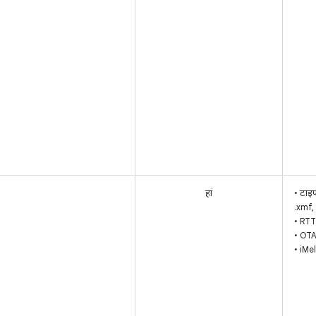
हां
• टाइ
.xmf,
• RTTT
• OTA
• iMe