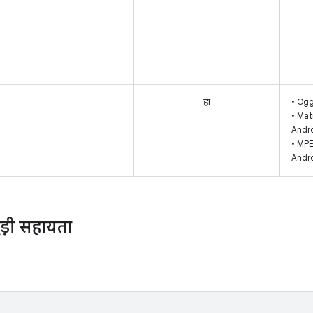
हां
• Ogg
• Mat
Andro
• MPE
Andro
ुड़ी सहायता