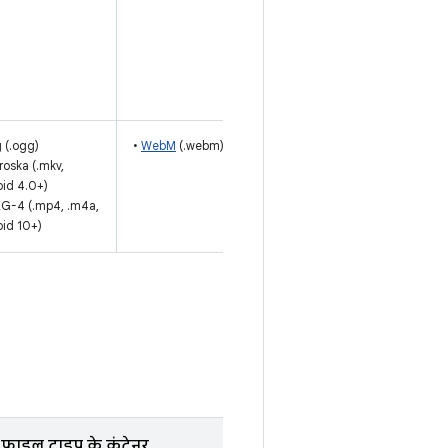
रिकॉर्डिंग के
लिए, 8000,
16000, और
44100 हर्ट्ज़
के सैंपलिंग रेट.
 (.ogg)
•
WebM
(.webm)
roska (.mkv,
id 4.0+)
G-4 (.mp4, .m4a,
id 10+)
फ़ाइल टाइप के कंटेनर