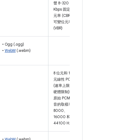
聲 8-320
Kbps 固定位
元率 (CBR) 或
可變位元率
(VBR)
• Ogg (.ogg)
•
WebM
(.webm)
8 位元和 16 位
元線性 PCM
(速率上限為
硬體限制)。
原始 PCM 錄
音的取樣率為
8000、
16000 和
44100 Hz。
•
WebM
(.webm)