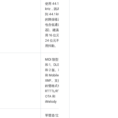
使用 44.1
kHz，因為 48
到 44.1 kHz
的降採樣器不
包含低通濾波
器)。建議使
用 16 位元；
24 位元不套
用抖動。
MIDI 類型 0
和 1。DLS 1
和 2 版。XMF
和 Mobile
XMF。支援的
鈴聲格式包括
RTTTL/RTX、
OTA 和
iMelody
單聲道/立體