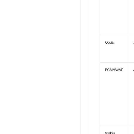
Opus
PCM/WAVE
Vorbis