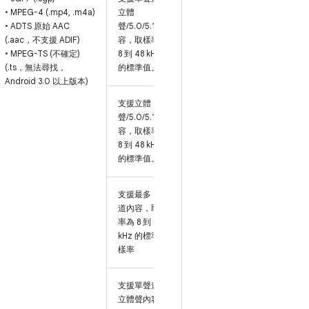
• MPEG-4 (.mp4, .m4a)
立體
• ADTS 原始 AAC
聲/5.0/5.1 內
(.aac，不支援 ADIF)
容，取樣率為
• MPEG-TS (不確定)
8 到 48 kHz
(.ts，無法尋找，
的標準值。
Android 3.0 以上版本)
支援立體
聲/5.0/5.1 內
容，取樣率為
8 到 48 kHz
的標準值。
支援最多 8 聲
道內容，取樣
率為 8 到 48
kHz 的標準取
樣率
支援單聲道/
立體聲內容，