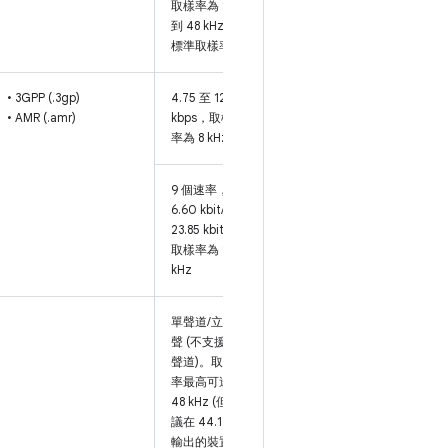
取樣率為 16
到 48 kHz 的
標準取樣率
• 3GPP (.3gp)
4.75 至 12.2
• AMR (.amr)
kbps，取樣頻
率為 8 kHz
9 個速率，從
6.60 kbit/s 到
23.85 kbit/s，
取樣率為 16
kHz
單聲道/立體
聲 (不支援多
聲道)。取樣
率最高可達
48 kHz (但建
議在 44.1 kHz
輸出的裝置上