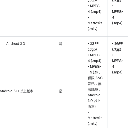
(.3gp)
(.3gp)
• MPEG-
•
4 (.mp4)
MPEG-
•
4
Matroska
(.mp4)
(.mkv)
Android 3.0+
是
• 3GPP
• 3GPP
(.3gp)
(.3gp)
• MPEG-
•
4 (.mp4)
MPEG-
• MPEG-
4
TS (.ts，
(.mp4)
僅限 AAC
音訊，無
法跳轉，
Android 6.0 以上版本
是
Android
3.0 以上
版本)
•
Matroska
(.mkv)