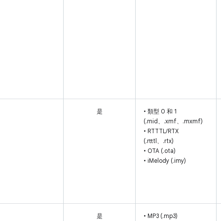
是
• 類型 0 和 1
(.mid、.xmf、.mxmf)
• RTTTL/RTX
(.rtttl、.rtx)
• OTA (.ota)
• iMelody (.imy)
是
• MP3 (.mp3)