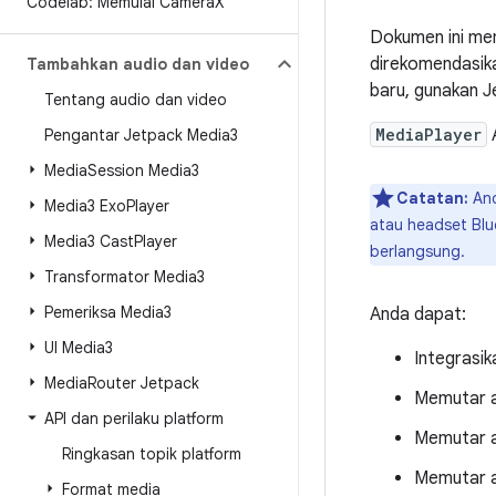
Codelab: Memulai Camera
X
Dokumen ini me
direkomendasik
Tambahkan audio dan video
baru, gunakan J
Tentang audio dan video
MediaPlayer
A
Pengantar Jetpack Media3
Media
Session Media3
Catatan:
And
Media3 Exo
Player
atau headset Blu
Media3 Cast
Player
berlangsung.
Transformator Media3
Pemeriksa Media3
Anda dapat:
UI Media3
Integrasik
Media
Router Jetpack
Memutar au
API dan perilaku platform
Memutar au
Ringkasan topik platform
Memutar au
Format media