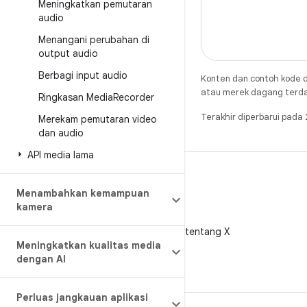
Meningkatkan pemutaran
audio
Menangani perubahan di
output audio
Berbagi input audio
Konten dan contoh kode d
atau merek dagang terdaft
Ringkasan Media
Recorder
Terakhir diperbarui pad
Merekam pemutaran video
dan audio
API media lama
Menambahkan kemampuan
kamera
X
Ikuti @AndroidDev tentang X
Meningkatkan kualitas media
dengan AI
Perluas jangkauan aplikasi