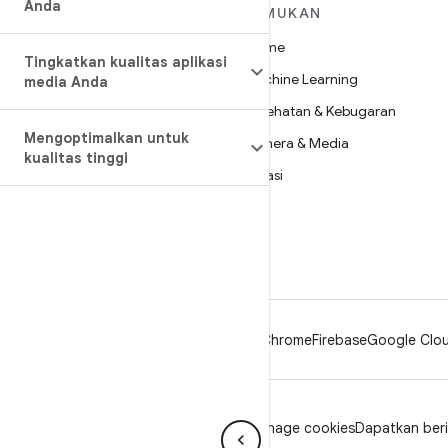
Anda
SELENGKAPNYA
TEMUKAN
TENTANG ANDROID
Game
Tingkatkan kualitas aplikasi
Android
Machine Learning
media Anda
Android untuk Perusahaan
Kesehatan & Kebugaran
Keamanan
Mengoptimalkan untuk
Kamera & Media
kualitas tinggi
Source
Privasi
Berita
5G
Blog
Podcast
Android
Chrome
Firebase
Google Clou
Privasi
Lisensi
Pedoman brand
Manage cookies
Dapatkan berit