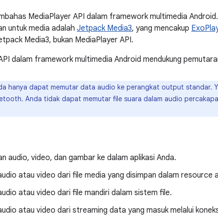
mbahas MediaPlayer API dalam framework multimedia Android
an untuk media adalah
Jetpack Media3
, yang mencakup
ExoPla
etpack Media3, bukan MediaPlayer API.
PI dalam framework multimedia Android mendukung pemutaran
a hanya dapat memutar data audio ke perangkat output standar. Ya
etooth. Anda tidak dapat memutar file suara dalam audio percakap
an audio, video, dan gambar ke dalam aplikasi Anda.
dio atau video dari file media yang disimpan dalam resource a
dio atau video dari file mandiri dalam sistem file.
dio atau video dari streaming data yang masuk melalui koneksi