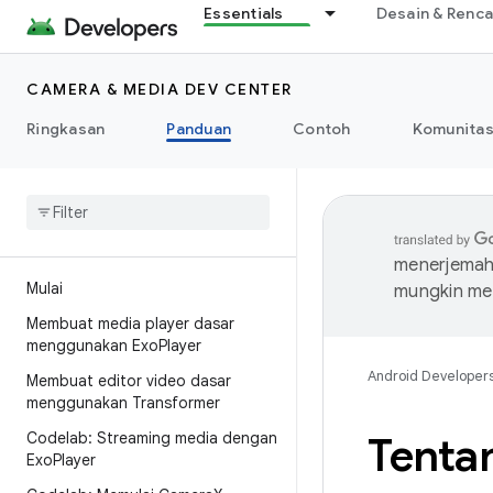
Essentials
Desain & Renc
CAMERA & MEDIA DEV CENTER
Ringkasan
Panduan
Contoh
Komunita
menerjemahk
Mulai
mungkin me
Membuat media player dasar
menggunakan Exo
Player
Android Developer
Membuat editor video dasar
menggunakan Transformer
Codelab: Streaming media dengan
Tenta
Exo
Player