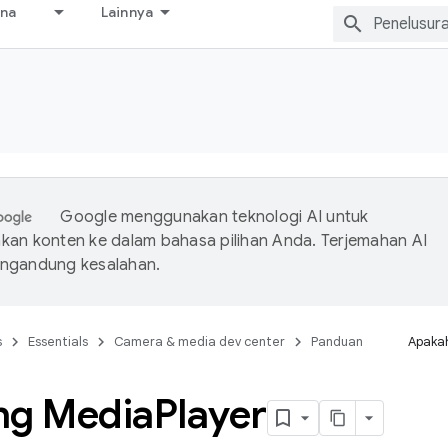
ana
Lainnya
s
Google menggunakan teknologi AI untuk
an konten ke dalam bahasa pilihan Anda. Terjemahan AI
ngandung kesalahan.
s
Essentials
Camera & media dev center
Panduan
Apakah
ng Media
Player