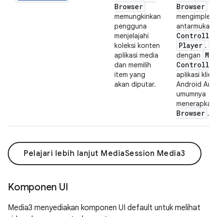
Browser
Browser
memungkinkan
mengimpleme
pengguna
antarmuka
Controlle
menjelajahi
Player
koleksi konten
. Mi
Me
aplikasi media
dengan
Controlle
dan memilih
item yang
aplikasi klien
akan diputar.
Android Aut
umumnya
menerapkan
Browser
.
Pelajari lebih lanjut MediaSession Media3
Komponen UI
Media3 menyediakan komponen UI default untuk melihat