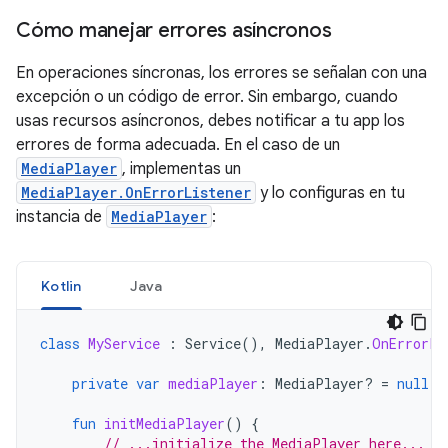
Cómo manejar errores asíncronos
En operaciones síncronas, los errores se señalan con una
excepción o un código de error. Sin embargo, cuando
usas recursos asíncronos, debes notificar a tu app los
errores de forma adecuada. En el caso de un
MediaPlayer
, implementas un
MediaPlayer.OnErrorListener
y lo configuras en tu
instancia de
MediaPlayer
:
Kotlin
Java
class
MyService
:
Service
(),
MediaPlayer
.
OnErrorLi
private
var
mediaPlayer
:
MediaPlayer? 
=
null
fun
initMediaPlayer
()
{
// ...initialize the MediaPlayer here...