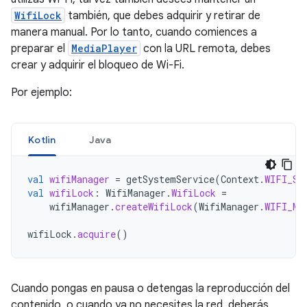
WifiLock
también, que debes adquirir y retirar de
manera manual. Por lo tanto, cuando comiences a
preparar el
MediaPlayer
con la URL remota, debes
crear y adquirir el bloqueo de Wi-Fi.
Por ejemplo:
Kotlin
Java
val
wifiManager
=
getSystemService
(
Context
.
WIFI_SE
val
wifiLock
:
WifiManager
.
WifiLock
=
wifiManager
.
createWifiLock
(
WifiManager
.
WIFI_MO
wifiLock
.
acquire
()
Cuando pongas en pausa o detengas la reproducción del
contenido, o cuando ya no necesites la red, deberás