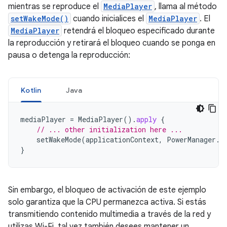
mientras se reproduce el
MediaPlayer
, llama al método
setWakeMode()
cuando inicialices el
MediaPlayer
. El
MediaPlayer
retendrá el bloqueo especificado durante
la reproducción y retirará el bloqueo cuando se ponga en
pausa o detenga la reproducción:
Kotlin
Java
mediaPlayer
=
MediaPlayer
().
apply
{
// ... other initialization here ...
setWakeMode
(
applicationContext
,
PowerManager
.
P
}
Sin embargo, el bloqueo de activación de este ejemplo
solo garantiza que la CPU permanezca activa. Si estás
transmitiendo contenido multimedia a través de la red y
utilizas Wi-Fi, tal vez también desees mantener un