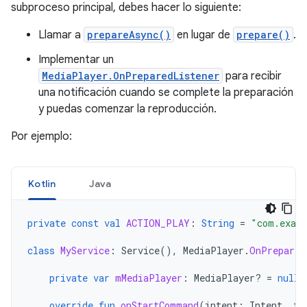
subproceso principal, debes hacer lo siguiente:
Llamar a
prepareAsync()
en lugar de
prepare()
.
Implementar un
MediaPlayer.OnPreparedListener
para recibir
una notificación cuando se complete la preparación
y puedas comenzar la reproducción.
Por ejemplo:
Kotlin
Java
private
const
val
ACTION_PLAY
:
String
=
"com.exam
class
MyService
:
Service
(),
MediaPlayer
.
OnPrepared
private
var
mMediaPlayer
:
MediaPlayer? 
=
null
override
fun
onStartCommand
(
intent
:
Intent
,
fl