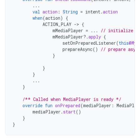
...
val
action
:
String
=
intent
.
action
when
(
action
)
{
ACTION_PLAY
-
>
{
mMediaPlayer
=
...
// initialize i
mMediaPlayer
?.
apply
{
setOnPreparedListener
(
this
@MyS
prepareAsync
()
// prepare asyn
}
}
}
...
}
/** Called when MediaPlayer is ready */
override
fun
onPrepared
(
mediaPlayer
:
MediaPlay
mediaPlayer
.
start
()
}
}