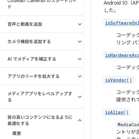
Codelab: Camera
X のスタートガイ
Android 10
ド
した。
isSoftwareOn
音声と動画を追加
コーデック
カメラ機能を追加する
リング 
isHardwareAc
AI でメディアを補正する
コーデック
アプリのリーチを拡大する
isVendor()
コーデック
メディアアプリをレベルアップす
提供されて
る
isAlias()
質の高いコンテンツになるように
最適化する
MediaCo
ントリが
概要