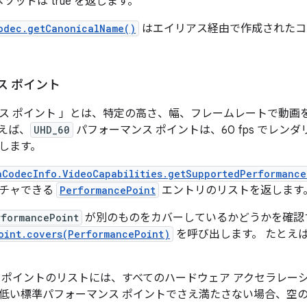
ソッドは true を返します。
odec.getCanonicalName()
はエイリアス経由で作成されたコ
ス ポイント
ス ポイント
」とは、特定の高さ、幅、フレームレートで動画
えば、
UHD_60
パフォーマンス ポイントは、60 fps でレンダリング
します。
aCodecInfo.VideoCapabilities.getSupportedPerformance
プチャできる
PerformancePoint
エントリのリストを返します
rformancePoint
が別のものをカバーしているかどうかを確認
oint.covers(PerformancePoint)
を呼び出します。 たとえ
 ポイントのリストには、すべてのハードウェア アクセラレーシ
低い標準パフォーマンス ポイントでさえ満たさない場合、空