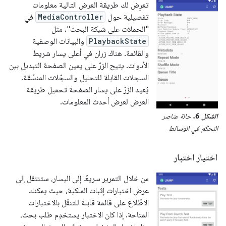
تعرِض لك طريقة العرض التالية معلومات
تفصيلية حول
MediaController
في
"الحملات على شبكة البحث"، مثل
PlaybackState
والبيانات الوصفية
والقائمة. هناك زران في أعلى يسار شريط
الأدوات. يتيح الزرّ على يمين الصفحة التبديل بين
السجلات القابلة للتحليل والسجّلات المنسَّقة.
يُعيد الزرّ على يسار الصفحة تحميل طريقة
العرض لعرض أحدث المعلومات.
الشكل 6.
حالة عناصر
التحكّم في الوسائط
اختيار اختبار
من خلال التمرير سريعًا إلى اليسار، ستنتقل إلى
عرض اختبارات إثبات الملكية، حيث يمكنك
الاطّلاع على قائمة قابلة للتنقّل بالاختبارات
المتاحة. إذا كان الاختبار يستخدِم طلب بحث،