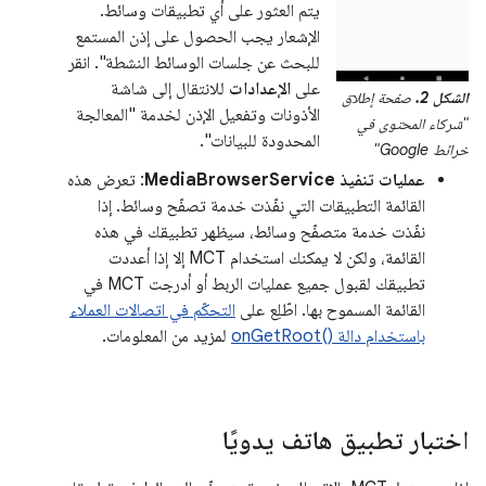
يتم العثور على أي تطبيقات وسائط.
الإشعار يجب الحصول على إذن المستمع
للبحث عن جلسات الوسائط النشطة". انقر
على
الإعدادات
للانتقال إلى شاشة
الشكل 2.
صفحة إطلاق
الأذونات وتفعيل الإذن لخدمة "المعالجة
"شركاء المحتوى في
المحدودة للبيانات".
خرائط Google"
عمليات تنفيذ MediaBrowserService
: تعرض هذه
القائمة التطبيقات التي نفّذت خدمة تصفّح وسائط. إذا
نفّذت خدمة متصفّح وسائط، سيظهر تطبيقك في هذه
القائمة، ولكن لا يمكنك استخدام MCT إلا إذا أعددت
تطبيقك لقبول جميع عمليات الربط أو أدرجت MCT في
القائمة المسموح بها. اطّلِع على
التحكّم في اتصالات العملاء
باستخدام دالة onGetRoot()‎
لمزيد من المعلومات.
اختبار تطبيق هاتف يدويًا