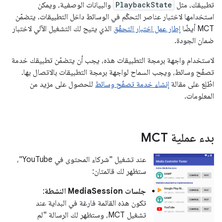
تطبيقك، مثل
PlaybackState
والبيانات الوصفية، ويمكن
استخدامها لاختبار عناصر التحكّم في الوسائط داخل التطبيقات. يتضمّن
MCT أيضًا
إطار عمل اختبار التحقّق
الذي يتيح لك التشغيل الآلي لاختبار
ضمان الجودة.
لاستخدام واجهة برمجة التطبيقات هذه، يجب أن يتضمّن تطبيقك خدمة
تصفّح وسائط، ويجب السماح لواجهة برمجة التطبيقات بالاتصال بها.
اطّلِع على مقالة
إنشاء خدمة تصفّح وسائط
للحصول على مزيد من
المعلومات.
بدء عملية MCT
عند تشغيل "شركاء المحتوى في YouTube"،
ستظهر لك قائمتان:
جلسات MediaSession النشطة
:
تكون هذه القائمة فارغة في البداية عند
تشغيل MCT، وستظهر لك الرسالة "لم