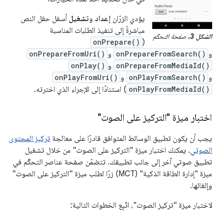
يؤدي الزرّان
إعداد
و
تشغيل
أسفل حقل النص
مباشرةً إلى تنفيذ الطلبات المناسبة
الشكل 3.
صفحة التحكّم
onPrepare()
(
و
onPrepareFromSearch()
و
onPrepareFromUri()
onPrepareFromMediaId()
و
onPlay()
و
onPlayFromSearch()
و
onPlayFromUri()
onPlayFromMediaId()
) استنادًا إلى الإجراء الذي اخترته.
اختبار ميزة "التركيز على الصوت"
يجب أن يكون تطبيق الوسائط المتوافق قادرًا على معالجة
تركيز المحتوى
الصوتي
. يمكنك اختبار ميزة "التركيز على الصوت" من خلال تشغيل
تطبيق صوتي آخر إلى جانب تطبيقك. تتضمّن صفحة عناصر التحكّم في
ميزة "إدارة الطاقة الذكية" (MCT) زرًا لطلب ميزة "التركيز على الصوت"
وإلغائها.
لاختبار ميزة "تركيز الصوت"، اتّبِع الخطوات التالية: