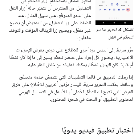
اختبِر المشغّل باستخدام أزرار التحكّم في
التشغيل. من المفترض أن تتغيّر حالة أزرار النقل
على النحو المتوقّع. على سبيل المثال، عند
الضغط على زر التشغيل، من المفترض أن يصبح
الشكل 4.
اختبار عناصر
غير مفعّل، ويصبح زرا الإيقاف المؤقت والتوقف
التحكّم في النقل
مفعّلَين.
مرِّر سريعًا إلى اليمين مرة أخرى للاطّلاع على عرض يعرض الإجراءات
الاختيارية. يحتوي كل إجراء على عنصر تحكّم يشير إلى ما إذا كان نشطًا
أم لا. إذا كان الإجراء نشطًا، يمكنك تنفيذه من خلال النقر عليه.
إذا ربطت التطبيق من قائمة التطبيقات التي تتضمّن خدمة متصفّح
وسائط، يمكنك التمرير سريعًا لليسار مرّتين أخريين للاطّلاع على طرق
العرض التي تتيح لك التنقّل للأعلى أو للأسفل في التسلسل الهرمي
لمحتوى التطبيق، أو البحث في شجرة المحتوى.
اختبار تطبيق فيديو يدويًا