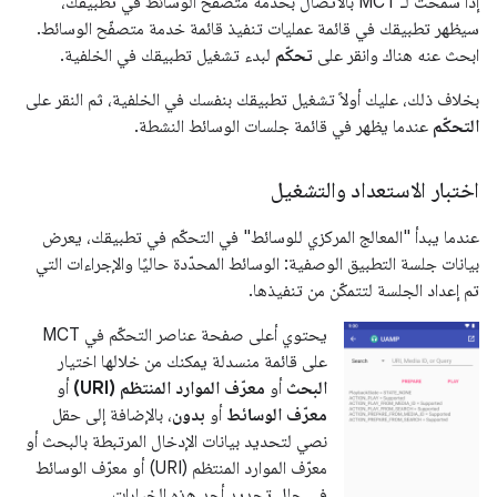
إذا سمحت لـ MCT بالاتصال بخدمة متصفّح الوسائط في تطبيقك،
سيظهر تطبيقك في قائمة عمليات تنفيذ قائمة خدمة متصفّح الوسائط.
ابحث عنه هناك وانقر على
تحكّم
لبدء تشغيل تطبيقك في الخلفية.
بخلاف ذلك، عليك أولاً تشغيل تطبيقك بنفسك في الخلفية، ثم النقر على
التحكّم
عندما يظهر في قائمة جلسات الوسائط النشطة.
اختبار الاستعداد والتشغيل
عندما يبدأ "المعالج المركزي للوسائط" في التحكّم في تطبيقك، يعرض
بيانات جلسة التطبيق الوصفية: الوسائط المحدّدة حاليًا والإجراءات التي
تم إعداد الجلسة لتتمكّن من تنفيذها.
يحتوي أعلى صفحة عناصر التحكّم في MCT
على قائمة منسدلة يمكنك من خلالها اختيار
البحث
أو
معرّف الموارد المنتظم (URI)
أو
معرّف الوسائط
أو
بدون
، بالإضافة إلى حقل
نصي لتحديد بيانات الإدخال المرتبطة بالبحث أو
معرّف الموارد المنتظم (URI) أو معرّف الوسائط
في حال تحديد أحد هذه الخيارات.