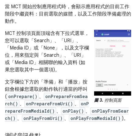
當 MCT 開始控制應用程式時，會顯示應用程式的目前工作
階段中繼資料：目前選取的媒體，以及工作階段準備處理的
動作。
MCT 控制項頁面頂端含有下拉式選單，
您可以選取「Search」
、「URI」
、
「Media ID」
或「None」
，以及文字欄
位，用來指定與「Search」、「URI」
或「Media ID」相關聯的輸入資料 (如
果您選取其中一個選項)。
文字欄位下方的「準備」
和「播放」
按
鈕會根據您選取的動作執行適當的呼叫
(
onPrepare()
、
onPrepareFromSea
圖 3.
控制頁面
rch()
、
onPrepareFromUri()
、
onP
repareFromMediaId()
、
onPlay()
、
onPlayFromSear
ch()
、
onPlayFromUri()
、
onPlayFromMediaId()
)。
測試音訊焦點