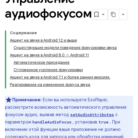
аудиофокусом
Содержание
Акцент на звуке в Android 12 и выше
Существующие модели поведения фокусировки звука
Акцент на звуке в Android 8.0 — Android 11
Автоматическое приседание
Отложенное усиление фокусировки
Акцент на звуке в Android 7.1 и более ранних версиях.
Реагирование на изменение фокуса звука
Примечание:
Если вы используете ExoPlayer,
рассмотрите возможность автоматического управления
фокусом аудио, вызвав метод
с
setAudioAttributes
параметром
, установив
. При
handleAudioFocus
true
включении этой функции ваше приложение не должно
содержать кода для запроса или обработки изменений