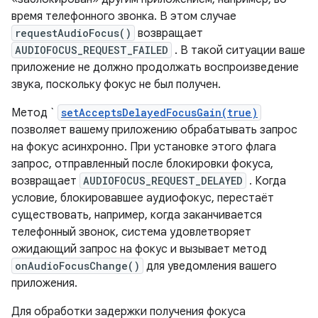
время телефонного звонка. В этом случае
requestAudioFocus()
возвращает
AUDIOFOCUS_REQUEST_FAILED
. В такой ситуации ваше
приложение не должно продолжать воспроизведение
звука, поскольку фокус не был получен.
Метод `
setAcceptsDelayedFocusGain(true)
позволяет вашему приложению обрабатывать запрос
на фокус асинхронно. При установке этого флага
запрос, отправленный после блокировки фокуса,
возвращает
AUDIOFOCUS_REQUEST_DELAYED
. Когда
условие, блокировавшее аудиофокус, перестаёт
существовать, например, когда заканчивается
телефонный звонок, система удовлетворяет
ожидающий запрос на фокус и вызывает метод
onAudioFocusChange()
для уведомления вашего
приложения.
Для обработки задержки получения фокуса