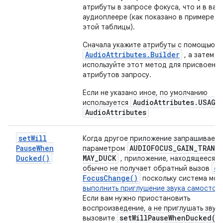
атрибуты в запросе фокуса, что и в ва
аудиоплеере (как показано в примере п
этой таблицы).
Сначала укажите атрибуты с помощью
AudioAttributes.Builder
, а затем
используйте этот метод для присвоения
атрибутов запросу.
Если не указано иное, по умолчанию
AudioAttributes.USAGE
используется
AudioAttributes
set
Will
Когда другое приложение запрашивает 
Pause
When
AUDIOFOCUS
_
GAIN
_
TRANS
параметром
Ducked(
)
MAY
_
DUCK
, приложение, находящееся в
on
обычно не получает обратный вызов
Focus
Change(
)
поскольку система мо
выполнить приглушение звука самостоя
Если вам нужно приостановить
воспроизведение, а не приглушать звук,
setWillPauseWhenDucked(
t
вызовите