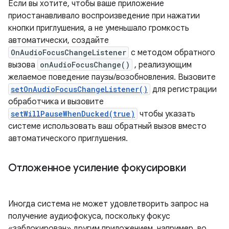
Если вы хотите, чтобы ваше приложение
приостанавливало воспроизведение при нажатии
кнопки приглушения, а не уменьшало громкость
автоматически, создайте
OnAudioFocusChangeListener
с методом обратного
вызова
onAudioFocusChange()
, реализующим
желаемое поведение паузы/возобновления. Вызовите
setOnAudioFocusChangeListener()
для регистрации
обработчика и вызовите
setWillPauseWhenDucked(true)
чтобы указать
системе использовать ваш обратный вызов вместо
автоматического приглушения.
Отложенное усиление фокусировки
Иногда система не может удовлетворить запрос на
получение аудиофокуса, поскольку фокус
«заблокирован» другим приложением, например, во