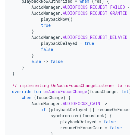
playbackNowAuthorized
=
when
(
res
)
{
AudioManager
.
AUDIOFOCUS_REQUEST_FAILED
-
>
AudioManager
.
AUDIOFOCUS_REQUEST_GRANTED
-
>
playbackNow
()
true
}
AudioManager
.
AUDIOFOCUS_REQUEST_DELAYED
-
>
playbackDelayed
=
true
false
}
else
-
>
false
}
}
// implementing OnAudioFocusChangeListener to reac
override
fun
onAudioFocusChange
(
focusChange
:
Int
)
when
(
focusChange
)
{
AudioManager
.
AUDIOFOCUS_GAIN
-
if
(
playbackDelayed
||
resumeOnFocusGa
synchronized
(
focusLock
)
{
playbackDelayed
=
false
resumeOnFocusGain
=
false
}