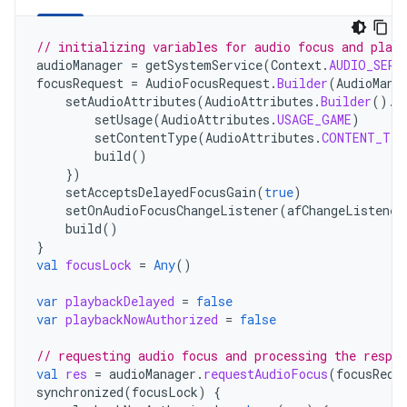
// initializing variables for audio focus and play
audioManager
=
getSystemService
(
Context
.
AUDIO_SERV
focusRequest
=
AudioFocusRequest
.
Builder
(
AudioMana
setAudioAttributes
(
AudioAttributes
.
Builder
().
r
setUsage
(
AudioAttributes
.
USAGE_GAME
)
setContentType
(
AudioAttributes
.
CONTENT_TYP
build
()
})
setAcceptsDelayedFocusGain
(
true
)
setOnAudioFocusChangeListener
(
afChangeListener
build
()
}
val
focusLock
=
Any
()
var
playbackDelayed
=
false
var
playbackNowAuthorized
=
false
// requesting audio focus and processing the respon
val
res
=
audioManager
.
requestAudioFocus
(
focusRequ
synchronized
(
focusLock
)
{