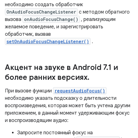
необходимо создать обработчик
OnAudioFocusChangeListener
с методом обратного
вызова
onAudioFocusChange()
, реализующим
желаемое поведение, и зарегистрировать
обработчик, вызвав
setOnAudioFocusChangeListener()
.
Акцент на звуке в Android 7
.
1 и
более ранних версиях
.
При вызове функции
requestAudioFocus()
необходимо указать подсказку о длительности
воспроизведения, которая может быть учтена другим
приложением, в данный момент удерживающим фокус
и воспроизводящим аудио:
Запросите постоянный фокус на