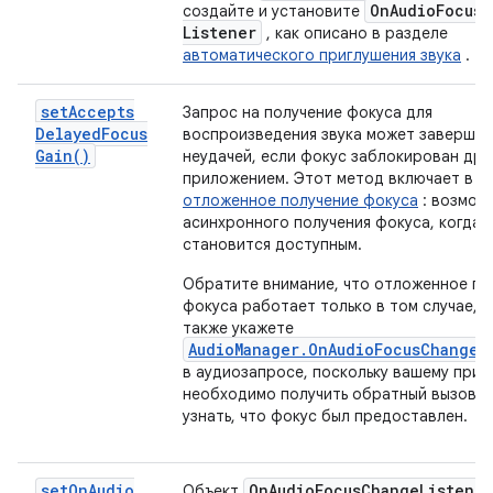
On
Audio
Focus
C
создайте и установите
Listener
, как описано в разделе
автоматического приглушения звука
.
set
Accepts
Запрос на получение фокуса для
Delayed
Focus
воспроизведения звука может завершит
Gain(
)
неудачей, если фокус заблокирован дру
приложением. Этот метод включает в с
отложенное получение фокуса
: возмож
асинхронного получения фокуса, когда 
становится доступным.
Обратите внимание, что отложенное по
фокуса работает только в том случае, е
также укажете
AudioManager.OnAudioFocusChangeL
в аудиозапросе, поскольку вашему при
необходимо получить обратный вызов, 
узнать, что фокус был предоставлен.
set
On
Audio
On
Audio
Focus
Change
Listener
Объект