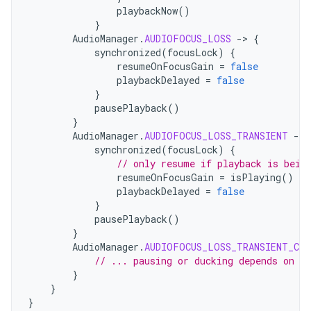
playbackNow
()
}
AudioManager
.
AUDIOFOCUS_LOSS
-
>
{
synchronized
(
focusLock
)
{
resumeOnFocusGain
=
false
playbackDelayed
=
false
}
pausePlayback
()
}
AudioManager
.
AUDIOFOCUS_LOSS_TRANSIENT
-
>
synchronized
(
focusLock
)
{
// only resume if playback is bein
resumeOnFocusGain
=
isPlaying
()
playbackDelayed
=
false
}
pausePlayback
()
}
AudioManager
.
AUDIOFOCUS_LOSS_TRANSIENT_CAN
// ... pausing or ducking depends on yo
}
}
}