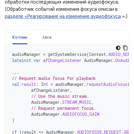
обработки последующих изменений аудиофокуса.
(Обработчик событий изменения фокуса описан в
разделе «Реагирование на изменение аудиофокуса
».)
Котлин
Java
audioManager
=
getSystemService
(
Context
.
AUDIO_SERV
lateinit
var
afChangeListener
AudioManager
.
OnAudio
...
// Request audio focus for playback
val
result
:
Int
=
audioManager
.
requestAudioFocus
(
afChangeListener
,
// Use the music stream.
AudioManager
.
STREAM_MUSIC
,
// Request permanent focus.
AudioManager
.
AUDIOFOCUS_GAIN
)
if
(
result
==
AudioManager
.
AUDIOFOCUS_REQUEST_GRAN