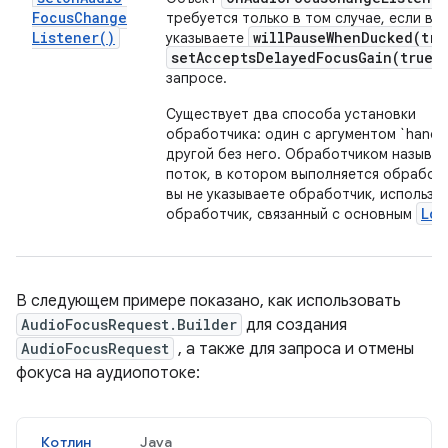
Focus
Change
требуется только в том случае, если вы
Listener(
)
willPauseWhenDucked(
tru
указываете
setAcceptsDelayedFocusGain(
true)
запросе.
Существует два способа установки
обработчика: один с аргументом `handle
другой без него. Обработчиком называ
поток, в котором выполняется обработч
вы не указываете обработчик, использу
Loo
обработчик, связанный с основным
В следующем примере показано, как использовать
AudioFocusRequest.Builder
для создания
AudioFocusRequest
, а также для запроса и отмены
фокуса на аудиопотоке:
Котлин
Java