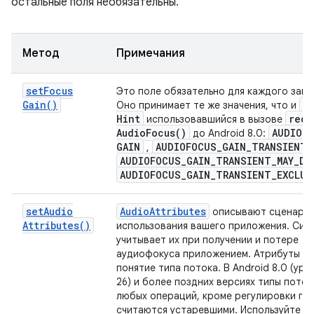
остальные поля необязательны.
Метод
Примечания
set
Focus
Это поле обязательно для каждого запр
Gain(
)
d
Оно принимает те же значения, что и
Hint
requ
использовавшийся в вызове
Audio
Focus(
)
AUDIOF
до Android 8.0:
GAIN
AUDIOFOCUS
_
GAIN
_
TRANSIENT
,
AUDIOFOCUS
_
GAIN
_
TRANSIENT
_
MAY
_
DU
AUDIOFOCUS
_
GAIN
_
TRANSIENT
_
EXCLUS
set
Audio
Audio
Attributes
описывают сценари
Attributes(
)
использования вашего приложения. Сис
учитывает их при получении и потере
аудиофокуса приложением. Атрибуты з
понятие типа потока. В Android 8.0 (уро
26) и более поздних версиях типы поток
любых операций, кроме регулировки гр
считаются устаревшими. Используйте т