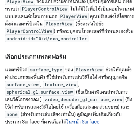
PlayerView
ซึ่งมีแถบความคืบหน้าและปุ่มควบคุมการเล่น โปรด
ทราบว่า
PlayerControlView
ไม่ได้มีไว้เพื่อใช้เป็นคอมโพเนนต์
แบบสแตนด์อโลนภายนอก
PlayerView
คุณปรับแต่งได้โดยการ
ตั้งค่าแอตทริบิวต์ใน
PlayerView
(ซึ่งจะส่งไปยัง
PlayerControlView
) หรือระบุคอนโทรลเลอร์ที่กำหนดเองด้วย
android:id="@id/exo_controller
เลือกประเภทแพลตฟอร์ม
แอตทริบิวต์
surface_type
ของ
PlayerView
ช่วยให้คุณตั้ง
ค่าประเภทของพื้นผิว ที่ใช้สำหรับการเล่นวิดีโอได้ ค่าที่อนุญาตคือ
surface_view
,
texture_view
,
spherical_gl_surface_view
(ซึ่งเป็นค่าพิเศษสำหรับการ
เล่นวิดีโอทรงกลม )
video_decoder_gl_surface_view
(ซึ่ง
ใช้สำหรับการแสดงวิดีโอโดยใช้ เครื่องมือแสดงผลส่วนขยาย) และ
none
(สำหรับการเล่นเสียงเท่านั้น) ดูข้อมูลเพิ่มเติมเกี่ยวกับ
ประเภท Surface ที่ควรเลือกได้
ในหน้า Surface