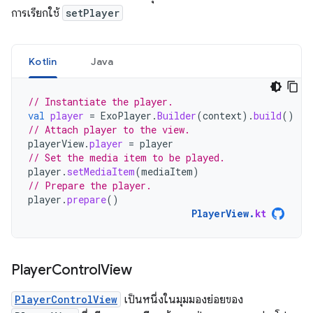
การเรียกใช้
setPlayer
Kotlin
Java
// Instantiate the player.
val
player
=
ExoPlayer
.
Builder
(
context
).
build
()
// Attach player to the view.
playerView
.
player
=
player
// Set the media item to be played.
player
.
setMediaItem
(
mediaItem
)
// Prepare the player.
player
.
prepare
()
PlayerView
.
kt
Player
Control
View
PlayerControlView
เป็นหนึ่งในมุมมองย่อยของ