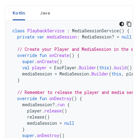
Kotlin
Java
class
PlaybackService
:
MediaSessionService
()
{
private
var
mediaSession
:
MediaSession? 
=
null
// Create your Player and MediaSession in the on
override
fun
onCreate
()
{
super
.
onCreate
()
val
player
=
ExoPlayer
.
Builder
(
this
).
build
()
mediaSession
=
MediaSession
.
Builder
(
this
,
play
}
// Remember to release the player and media sess
override
fun
onDestroy
()
{
mediaSession
?.
run
{
player
.
release
()
release
()
mediaSession
=
null
}
super
.
onDestroy
()