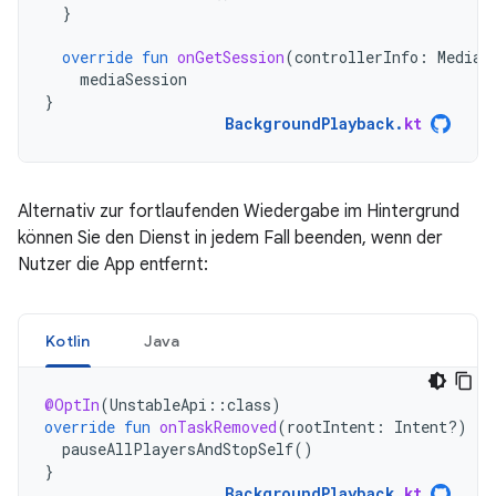
}
override
fun
onGetSession
(
controllerInfo
:
MediaS
mediaSession
}
BackgroundPlayback
.
kt
Alternativ zur fortlaufenden Wiedergabe im Hintergrund
können Sie den Dienst in jedem Fall beenden, wenn der
Nutzer die App entfernt:
Kotlin
Java
@OptIn
(
UnstableApi
::
class
)
override
fun
onTaskRemoved
(
rootIntent
:
Intent?)
{
pauseAllPlayersAndStopSelf
()
}
BackgroundPlayback
.
kt