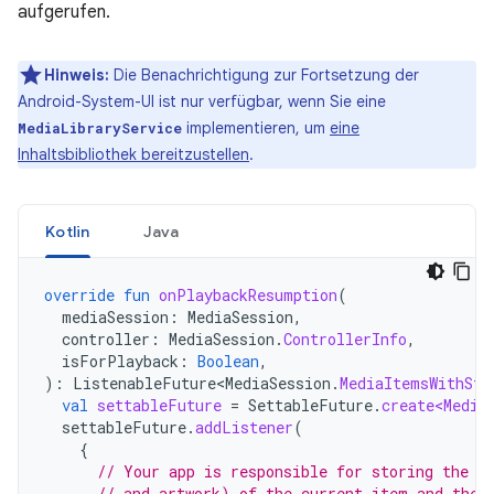
aufgerufen.
Hinweis:
Die Benachrichtigung zur Fortsetzung der
Android-System-UI ist nur verfügbar, wenn Sie eine
implementieren, um
eine
MediaLibraryService
Inhaltsbibliothek bereitzustellen
.
Kotlin
Java
override
fun
onPlaybackResumption
(
mediaSession
:
MediaSession
,
controller
:
MediaSession
.
ControllerInfo
,
isForPlayback
:
Boolean
,
):
ListenableFuture<MediaSession
.
MediaItemsWithSta
val
settableFuture
=
SettableFuture
.
create<Media
settableFuture
.
addListener
(
{
// Your app is responsible for storing the p
// and artwork) of the current item and the 