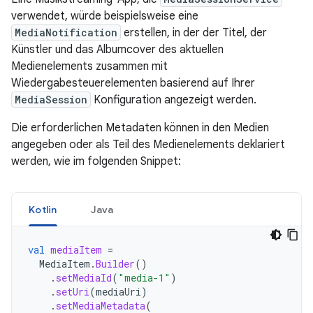
verwendet, würde beispielsweise eine
MediaNotification
erstellen, in der der Titel, der
Künstler und das Albumcover des aktuellen
Medienelements zusammen mit
Wiedergabesteuerelementen basierend auf Ihrer
MediaSession
Konfiguration angezeigt werden.
Die erforderlichen Metadaten können in den Medien
angegeben oder als Teil des Medienelements deklariert
werden, wie im folgenden Snippet:
Kotlin
Java
val
mediaItem
=
MediaItem
.
Builder
()
.
setMediaId
(
"media-1"
)
.
setUri
(
mediaUri
)
.
setMediaMetadata
(