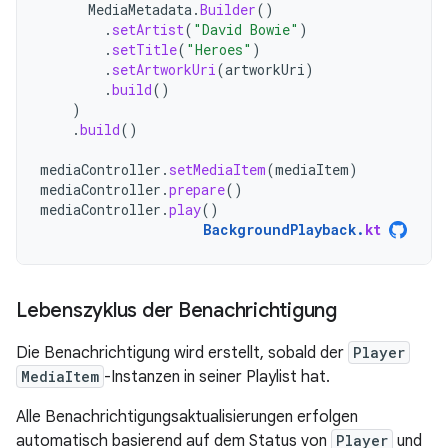
MediaMetadata
.
Builder
()
.
setArtist
(
"David Bowie"
)
.
setTitle
(
"Heroes"
)
.
setArtworkUri
(
artworkUri
)
.
build
()
)
.
build
()
mediaController
.
setMediaItem
(
mediaItem
)
mediaController
.
prepare
()
mediaController
.
play
()
BackgroundPlayback
.
kt
Lebenszyklus der Benachrichtigung
Die Benachrichtigung wird erstellt, sobald der
Player
MediaItem
-Instanzen in seiner Playlist hat.
Alle Benachrichtigungsaktualisierungen erfolgen
automatisch basierend auf dem Status von
Player
und