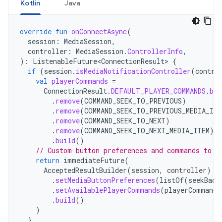
Kotlin
Java
override
fun
onConnectAsync
(
session
:
MediaSession
,
controller
:
MediaSession
.
ControllerInfo
,
):
ListenableFuture<ConnectionResult>
{
if
(
session
.
isMediaNotificationController
(
contro
val
playerCommands
=
ConnectionResult
.
DEFAULT_PLAYER_COMMANDS
.
bui
.
remove
(
COMMAND_SEEK_TO_PREVIOUS
)
.
remove
(
COMMAND_SEEK_TO_PREVIOUS_MEDIA_ITE
.
remove
(
COMMAND_SEEK_TO_NEXT
)
.
remove
(
COMMAND_SEEK_TO_NEXT_MEDIA_ITEM
)
.
build
()
// Custom button preferences and commands to c
return
immediateFuture
(
AcceptedResultBuilder
(
session
,
controller
)
.
setMediaButtonPreferences
(
listOf
(
seekBack
.
setAvailablePlayerCommands
(
playerCommands
.
build
()
)
}