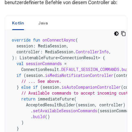
benutzerdefinierte Befehle von diesem Controller ab:
Kotlin
Java
override
fun
onConnectAsync
(
session
:
MediaSession
,
controller
:
MediaSession
.
ControllerInfo
,
):
ListenableFuture<ConnectionResult>
{
val
sessionCommands
=
ConnectionResult
.
DEFAULT_SESSION_COMMANDS
.
buil
if
(
session
.
isMediaNotificationController
(
contro
// ... See above.
}
else
if
(
session
.
isAutoCompanionController
(
con
// Available commands to accept incoming custo
return
immediateFuture
(
AcceptedResultBuilder
(
session
,
controller
)
.
setAvailableSessionCommands
(
sessionComman
.
build
()
)
}