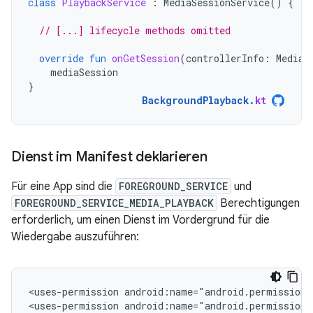
class
PlaybackService
:
MediaSessionService
()
{
// [...] lifecycle methods omitted
override
fun
onGetSession
(
controllerInfo
:
MediaS
mediaSession
}
BackgroundPlayback
.
kt
Dienst im Manifest deklarieren
Für eine App sind die
FOREGROUND_SERVICE
und
FOREGROUND_SERVICE_MEDIA_PLAYBACK
Berechtigungen
erforderlich, um einen Dienst im Vordergrund für die
Wiedergabe auszuführen:
<uses-permission
android:name="android.permission.
<uses-permission
android:name="android.permission.