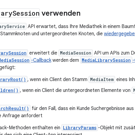
rary
Session
verwenden
aryService
API erwartet, dass Ihre Mediathek in einem Baumfo
n Stammknoten und untergeordneten Knoten, die
wiedergegebe
rarySession
erweitert die
MediaSession
API um APIs zum Du
MediaSession
-Callback
werden dem
MediaLibrarySession
-
gefügt:
raryRoot()
, wenn ein Client den Stamm
MediaItem
eines In
ildren()
, wenn ein Client die untergeordneten Elemente von
archResult()
für den Fall, dass ein Kunde Suchergebnisse aus
 Anfrage anfordert
back-Methoden enthalten ein
LibraryParams
-Objekt mit zusä