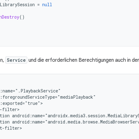
LibrarySession
=
null
nDestroy
()
an,
Service
und die erforderlichen Berechtigungen auch in de
tion
tion
t-filter>
