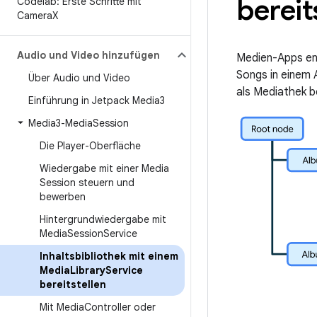
bereit
Codelab: Erste Schritte mit
Camera
X
Audio und Video hinzufügen
Medien-Apps ent
Songs in einem 
Über Audio und Video
als Mediathek b
Einführung in Jetpack Media3
Media3-Media
Session
Die Player-Oberfläche
Wiedergabe mit einer Media
Session steuern und
bewerben
Hintergrundwiedergabe mit
Media
Session
Service
Inhaltsbibliothek mit einem
Media
Library
Service
bereitstellen
Mit Media
Controller oder