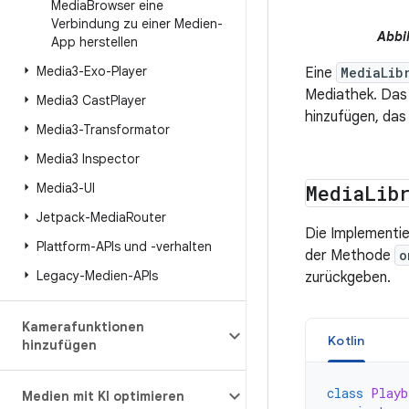
Media
Browser eine
Verbindung zu einer Medien-
Abbi
App herstellen
Media3-Exo-Player
Eine
MediaLib
Mediathek. Das 
Media3 Cast
Player
hinzufügen, das
Media3-Transformator
Media3 Inspector
Media3-UI
Media
Lib
Jetpack-Media
Router
Die Implementi
Plattform-APIs und -verhalten
der Methode
o
Legacy-Medien-APIs
zurückgeben.
Kamerafunktionen
Kotlin
hinzufügen
class
Playb
Medien mit KI optimieren