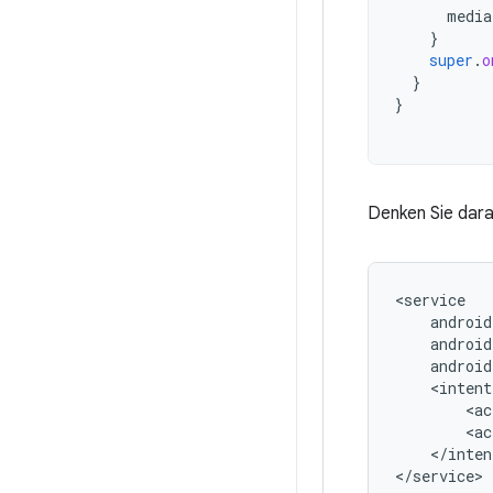
media
}
super
.
o
}
}
Denken Sie dar
<ac
<ac
</inten
</service>
