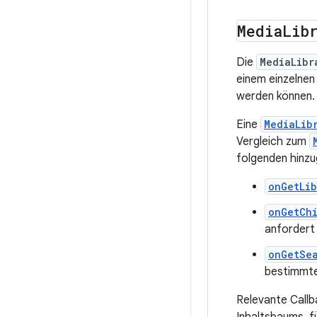
Media
Lib
Die
MediaLibr
einem einzelne
werden können.
Eine
MediaLib
Vergleich zum
folgenden hinzu
onGetLib
onGetCh
anfordert
onGetSe
bestimmte
Relevante Call