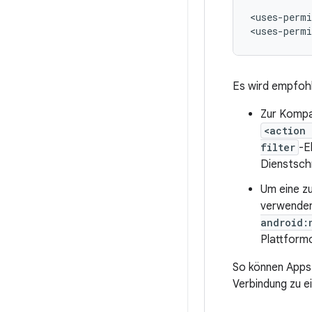
<uses-permi
<uses-permi
Es wird empfohle
Zur Kompat
<action
filter
-E
Dienstschn
Um eine zu
verwenden
android:
Plattform
So können Apps
Verbindung zu 