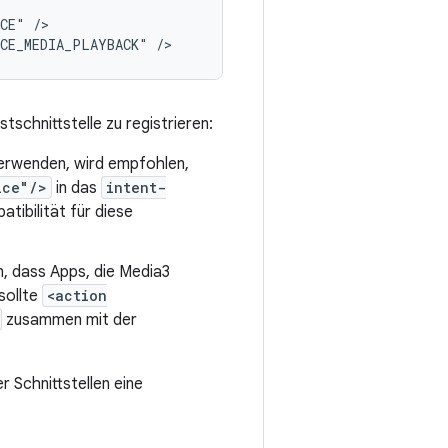
ICE"
/>

ICE_MEDIA_PLAYBACK"
schnittstelle zu registrieren:
 verwenden, wird empfohlen,
ice"/>
in das
intent-
ibilität für diese
n, dass Apps, die Media3
sollte
<action
zusammen mit der
r Schnittstellen eine