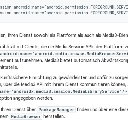
ssion
android:name="android.permission.FOREGROUND_SERV
ssion
android:name="android.permission.FOREGROUND_SERV
n, Ihren Dienst sowohl als Plattform als auch als Media3-Dienst
ibilität mit Clients, die die Media Session APIs der Plattform
 android:name="android.media.browse.MediaBrowserServ
lement aufzunehmen. Media3 bietet automatisch Abwärtskompat
ittstelle.
kunftssichere Einrichtung zu gewährleisten und dafür zu sorge
, über die Media3 API mit Ihrem Dienst kommunizieren können, 
name="androidx.media3.session.MediaLibraryService"/>
option angegeben werden.
 Ihren Dienst über
PackageManager
finden und über eine diese
einem
MediaBrowser
herstellen.