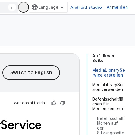
/
Android Studio
Anmelden
Auf dieser
Seite
MediaLibrarySe
rvice erstellen
MediaLibrarySes
sion verwenden
Befehlsschaltflä
War das hilfreich?
chen für
Medienelemente
Befehlsschaltf
y
Service
lächen auf
der
Sitzungsseite