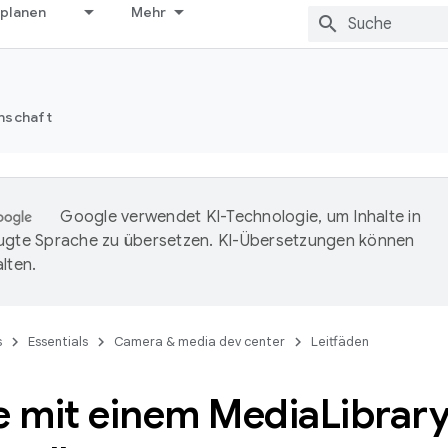
 planen
Mehr
nschaft
Google verwendet KI-Technologie, um Inhalte in
ugte Sprache zu übersetzen. KI-Übersetzungen können
lten.
s
Essentials
Camera & media dev center
Leitfäden
e mit einem Media
Librar