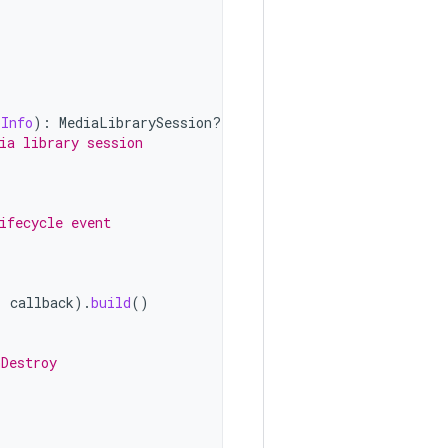
rInfo
):
MediaLibrarySession? 
{
ia library session
ifecycle event
,
callback
).
build
()
nDestroy