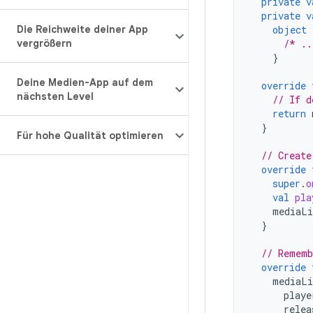
private
v
private
v
Die Reichweite deiner App
object
vergrößern
/* ..
}
Deine Medien-App auf dem
override
nächsten Level
// If d
return
}
Für hohe Qualität optimieren
// Create
override
super
.
o
val
pla
mediaLi
}
// Rememb
override
mediaLi
playe
relea