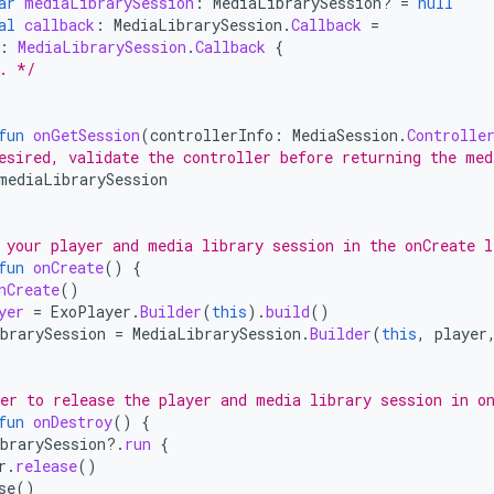
ar
mediaLibrarySession
:
MediaLibrarySession? 
=
null
al
callback
:
MediaLibrarySession
.
Callback
=
:
MediaLibrarySession
.
Callback
{
. */
fun
onGetSession
(
controllerInfo
:
MediaSession
.
Controlle
esired, validate the controller before returning the med
mediaLibrarySession
 your player and media library session in the onCreate l
fun
onCreate
()
{
nCreate
()
yer
=
ExoPlayer
.
Builder
(
this
).
build
()
brarySession
=
MediaLibrarySession
.
Builder
(
this
,
player
er to release the player and media library session in o
fun
onDestroy
()
{
brarySession
?.
run
{
r
.
release
()
se
()