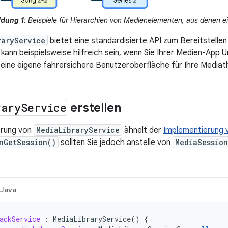
ldung 1
: Beispiele für Hierarchien von Medienelementen, aus denen e
raryService
bietet eine standardisierte API zum Bereitstellen
kann beispielsweise hilfreich sein, wenn Sie Ihrer Medien-App 
 eine eigene fahrersichere Benutzeroberfläche für Ihre Mediat
rary
Service
erstellen
erung von
MediaLibraryService
ähnelt der
Implementierung
nGetSession()
sollten Sie jedoch anstelle von
MediaSession
Java
ackService
:
MediaLibraryService
()
{