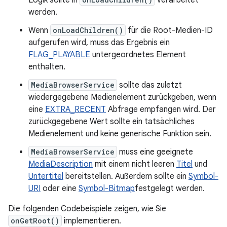
Logik sollte in
verarbeitet
werden.
Wenn
onLoadChildren()
für die Root-Medien-ID
aufgerufen wird, muss das Ergebnis ein
FLAG_PLAYABLE
untergeordnetes Element
enthalten.
MediaBrowserService
sollte das zuletzt
wiedergegebene Medienelement zurückgeben, wenn
eine
EXTRA_RECENT
Abfrage empfangen wird. Der
zurückgegebene Wert sollte ein tatsächliches
Medienelement und keine generische Funktion sein.
MediaBrowserService
muss eine geeignete
MediaDescription
mit einem nicht leeren
Titel
und
Untertitel
bereitstellen. Außerdem sollte ein
Symbol-
URI
oder eine
Symbol-Bitmap
festgelegt werden.
Die folgenden Codebeispiele zeigen, wie Sie
onGetRoot()
implementieren.