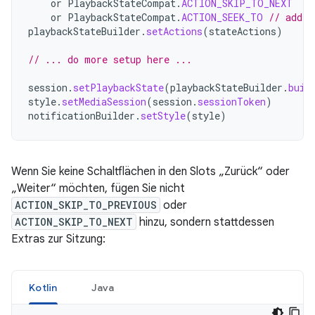
or
PlaybackStateCompat
.
ACTION_SKIP_TO_NEXT
or
PlaybackStateCompat
.
ACTION_SEEK_TO
// addin
playbackStateBuilder
.
setActions
(
stateActions
)
// ... do more setup here ...
session
.
setPlaybackState
(
playbackStateBuilder
.
buil
style
.
setMediaSession
(
session
.
sessionToken
)
notificationBuilder
.
setStyle
(
style
)
Wenn Sie keine Schaltflächen in den Slots „Zurück“ oder
„Weiter“ möchten, fügen Sie nicht
ACTION_SKIP_TO_PREVIOUS
oder
ACTION_SKIP_TO_NEXT
hinzu, sondern stattdessen
Extras zur Sitzung:
Kotlin
Java