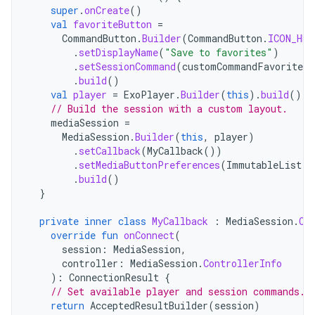
super
.
onCreate
()
val
favoriteButton
=
CommandButton
.
Builder
(
CommandButton
.
ICON_HEA
.
setDisplayName
(
"Save to favorites"
)
.
setSessionCommand
(
customCommandFavorites
)
.
build
()
val
player
=
ExoPlayer
.
Builder
(
this
).
build
()
// Build the session with a custom layout.
mediaSession
=
MediaSession
.
Builder
(
this
,
player
)
.
setCallback
(
MyCallback
())
.
setMediaButtonPreferences
(
ImmutableList
.
o
.
build
()
}
private
inner
class
MyCallback
:
MediaSession
.
Ca
override
fun
onConnect
(
session
:
MediaSession
,
controller
:
MediaSession
.
ControllerInfo
):
ConnectionResult
{
// Set available player and session commands.
return
AcceptedResultBuilder
(
session
)