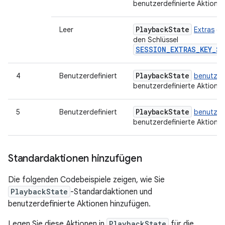
benutzerdefinierte Aktion, d
Playback
State
Leer
Extras
en
den Schlüssel
SESSION_EXTRAS_KEY_S
Playback
State
4
Benutzerdefiniert
benutzer
benutzerdefinierte Aktion, d
Playback
State
5
Benutzerdefiniert
benutzer
benutzerdefinierte Aktion, d
Standardaktionen hinzufügen
Die folgenden Codebeispiele zeigen, wie Sie
PlaybackState
-Standardaktionen und
benutzerdefinierte Aktionen hinzufügen.
Legen Sie diese Aktionen in
PlaybackState
für die