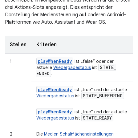
beschrieben. Im kompakten Modus werden nur die ersten
drei Aktions-Slots angezeigt. Dies entspricht der
Darstellung der Mediensteuerung auf anderen Android-
Plattformen wie Auto, Assistant und Wear OS.
Stellen
Kriterien
playWhenReady
1
ist „false“ oder der
STATE
_
aktuelle
Wiedergabestatus
ist
ENDED
.
playWhenReady
ist „true“ und der aktuelle
STATE
_
BUFFERING
Wiedergabestatus
ist
.
playWhenReady
ist „true“ und der aktuelle
STATE
_
READY
Wiedergabestatus
ist
.
2
Die
Medien Schaltflächeneinstellungen