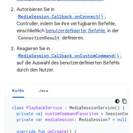
Autorisieren Sie in
MediaSession.Callback.onConnect()
,
Controller, indem Sie ihre verfügbaren Befehle,
einschließlich
benutzerdefinierter Befehle
, in der
ConnectionResult
definieren.
Reagieren Sie in
MediaSession.Callback.onCustomCommand()
,
auf die Auswahl des benutzerdefinierten Befehls
durch den Nutzer.
Kotlin
Java
class
PlaybackService
:
MediaSessionService
()
{
private
val
customCommandFavorites
=
SessionComm
private
var
mediaSession
:
MediaSession? 
=
null
override
fun
onCreate
()
{