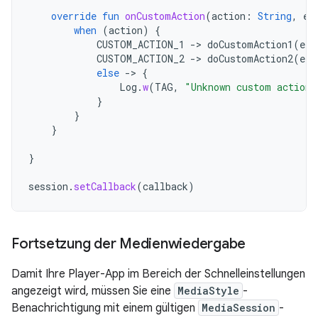
override
fun
onCustomAction
(
action
:
String
,
ex
when
(
action
)
{
CUSTOM_ACTION_1
->
doCustomAction1
(
ext
CUSTOM_ACTION_2
->
doCustomAction2
(
ext
else
->
{
Log
.
w
(
TAG
,
"Unknown custom action 
}
}
}
}
session
.
setCallback
(
callback
)
Fortsetzung der Medienwiedergabe
Damit Ihre Player-App im Bereich der Schnelleinstellungen
angezeigt wird, müssen Sie eine
MediaStyle
-
Benachrichtigung mit einem gültigen
MediaSession
-