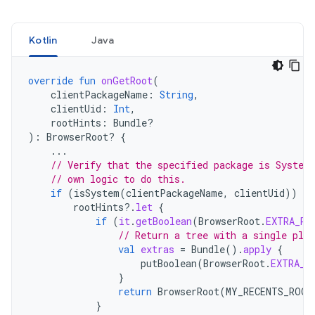
Kotlin
Java
override
fun
onGetRoot
(
clientPackageName
:
String
,
clientUid
:
Int
,
rootHints
:
Bundle?
):
BrowserRoot? 
{
...
// Verify that the specified package is System
// own logic to do this.
if
(
isSystem
(
clientPackageName
,
clientUid
))
{
rootHints
?.
let
{
if
(
it
.
getBoolean
(
BrowserRoot
.
EXTRA_RE
// Return a tree with a single pla
val
extras
=
Bundle
().
apply
{
putBoolean
(
BrowserRoot
.
EXTRA_R
}
return
BrowserRoot
(
MY_RECENTS_ROOT
}