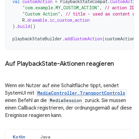
val
customAction
=
PlaybackStateCompat
.
CustomActio
"com.example.MY_CUSTOM_ACTION"
,
// action ID
"Custom Action"
,
// title - used as content de
R
.
drawable
.
ic_custom_action
).
build
()
playbackStateBuilder
.
addCustomAction
(
customAction
)
Auf Playback
State-Aktionen reagieren
Wenn ein Nutzer auf eine Schaltfläche tippt, sendet
SystemUI mit
MediaController.TransportControls
einen Befehl an die
MediaSession
zurück. Sie müssen
einen Callback registrieren, der ordnungsgemäß auf diese
Ereignisse reagieren kann.
Kotlin
Java