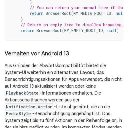
}
// You can return your normal tree if the 
return
BrowserRoot
(
MY_MEDIA_ROOT_ID
,
null
)
}
// Return an empty tree to disallow browsing.
return
BrowserRoot
(
MY_EMPTY_ROOT_ID
,
null
)
Verhalten vor Android 13
Aus Gründen der Abwärtskompatibilität bietet die
System-UI weiterhin ein alternatives Layout, das
Benachrichtigungsaktionen für Apps verwendet, die nicht
auf Android 13 aktualisiert werden oder keine
PlaybackState
-Informationen enthalten. Die
Aktionsschaltflächen werden aus der
Notification.Action
-Liste abgeleitet, die an die
MediaStyle
-Benachrichtigung angehängt ist. Das
System zeigt bis zu fünf Aktionen in der Reihenfolge an, in
der sie hinzugefügt wurden. Im kompakten Modus werden