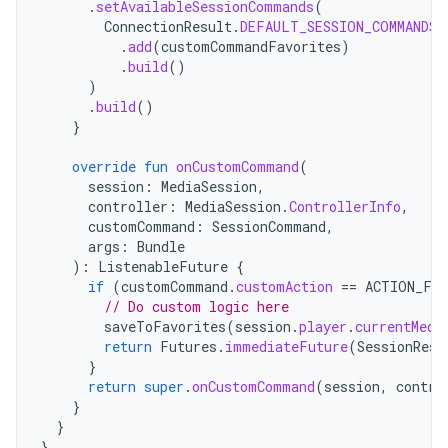
.
setAvailableSessionCommands
(
ConnectionResult
.
DEFAULT_SESSION_COMMANDS
.
.
add
(
customCommandFavorites
)
.
build
()
)
.
build
()
}
override
fun
onCustomCommand
(
session
:
MediaSession
,
controller
:
MediaSession
.
ControllerInfo
,
customCommand
:
SessionCommand
,
args
:
Bundle
):
ListenableFuture
{
if
(
customCommand
.
customAction
==
ACTION_FA
// Do custom logic here
saveToFavorites
(
session
.
player
.
currentMedi
return
Futures
.
immediateFuture
(
SessionResu
}
return
super
.
onCustomCommand
(
session
,
contro
}
}
}