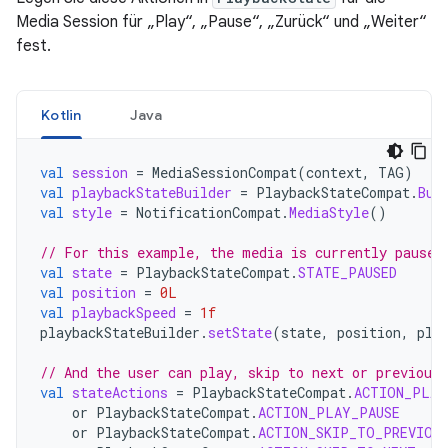
Media Session für „Play“, „Pause“, „Zurück“ und „Weiter“
fest.
Kotlin
Java
val
session
=
MediaSessionCompat
(
context
,
TAG
)
val
playbackStateBuilder
=
PlaybackStateCompat
.
Bui
val
style
=
NotificationCompat
.
MediaStyle
()
// For this example, the media is currently paused
val
state
=
PlaybackStateCompat
.
STATE_PAUSED
val
position
=
0L
val
playbackSpeed
=
1f
playbackStateBuilder
.
setState
(
state
,
position
,
pla
// And the user can play, skip to next or previous,
val
stateActions
=
PlaybackStateCompat
.
ACTION_PLAY
or
PlaybackStateCompat
.
ACTION_PLAY_PAUSE
or
PlaybackStateCompat
.
ACTION_SKIP_TO_PREVIOU