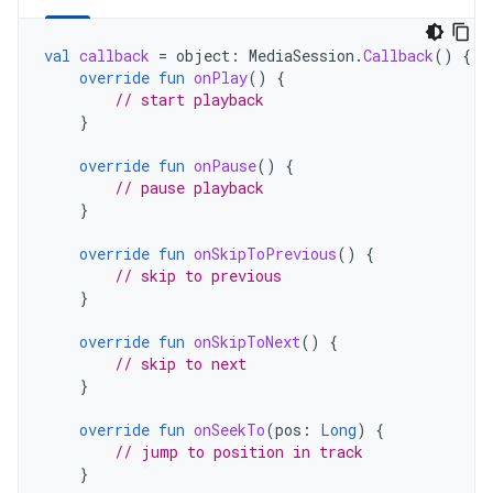
val
callback
=
object
:
MediaSession
.
Callback
()
{
override
fun
onPlay
()
{
// start playback
}
override
fun
onPause
()
{
// pause playback
}
override
fun
onSkipToPrevious
()
{
// skip to previous
}
override
fun
onSkipToNext
()
{
// skip to next
}
override
fun
onSeekTo
(
pos
:
Long
)
{
// jump to position in track
}