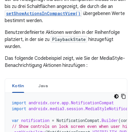
bis zu drei Schaltflächen angezeigt, die durch die an
setShowActionsInCompactView()
übergebenen Werte
bestimmt werden.
Benutzerdefinierte Aktionen werden in der Reihenfolge
platziert, in der sie zu
PlaybackState
hinzugefügt
wurden.
Das folgende Codebeispiel zeigt, wie Sie der MediaStyle-
Benachrichtigung Aktionen hinzufügen :
Kotlin
Java
import
androidx.core.app.NotificationCompat
import
androidx.media3.session.MediaStyleNotificat
var
notification
=
NotificationCompat
.
Builder
(
cont
// Show controls on lock screen even when user hide