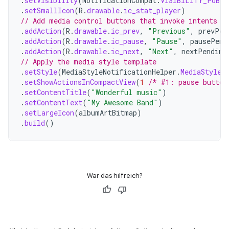
.
setVisibility
(
NotificationCompat
.
VISIBILITY_PUBLI
.
setSmallIcon
(
R
.
drawable
.
ic_stat_player
)
// Add media control buttons that invoke intents i
.
addAction
(
R
.
drawable
.
ic_prev
,
"Previous"
,
prevPen
.
addAction
(
R
.
drawable
.
ic_pause
,
"Pause"
,
pausePend
.
addAction
(
R
.
drawable
.
ic_next
,
"Next"
,
nextPending
// Apply the media style template
.
setStyle
(
MediaStyleNotificationHelper
.
MediaStyle
(
.
setShowActionsInCompactView
(
1
/* #1: pause button
.
setContentTitle
(
"Wonderful music"
)
.
setContentText
(
"My Awesome Band"
)
.
setLargeIcon
(
albumArtBitmap
)
.
build
()
War das hilfreich?