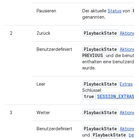
Pl
Pausieren
Der aktuelle
Status
von
genannten.
Playback
State
2
Zurück
Aktionen
Playback
State
Benutzerdefiniert
Aktionen
PREVIOUS
und die benutze
enthalten eine benutzerdefin
wurde.
Playback
State
Leer
Extras
en
Schlüssel
true
SESSION_EXTRAS_K
Playback
State
3
Weiter
Aktionen
Playback
State
Benutzerdefiniert
Aktionen
Playback
State
und
benu