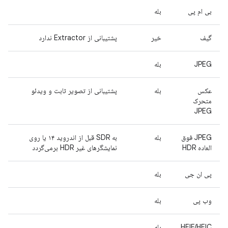
بی ام پی
بله
گیف
خیر
پشتیبانی از Extractor ندارد
JPEG
بله
عکس
بله
پشتیبانی از تصویر ثابت و ویدئو
متحرک
JPEG
JPEG فوق
بله
به SDR قبل از اندروید ۱۴ یا روی
العاده HDR
نمایشگرهای غیر HDR برمی‌گردد
پی ان جی
بله
وب پی
بله
HEIF/HEIC
بله