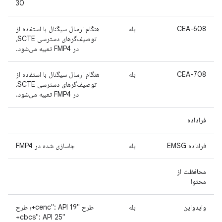
30
CEA-608
بله
هنگام ارسال سیگنال با استفاده از
توصیف‌گرهای دسترسی SCTE،
در FMP4 تعبیه می‌شود.
CEA-708
بله
هنگام ارسال سیگنال با استفاده از
توصیف‌گرهای دسترسی SCTE،
در FMP4 تعبیه می‌شود.
فراداده
فراداده EMSG
بله
جاسازی شده در FMP4
محافظت از
محتوا
وایدواین
بله
طرح "cenc": API 19+؛ طرح
"cbcs": API 25+