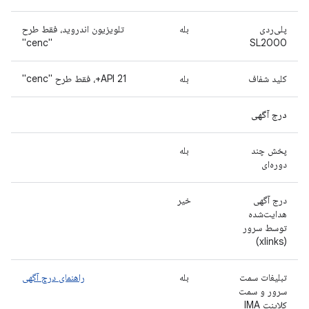
پلی‌ردی
بله
تلویزیون اندروید، فقط طرح
"cenc"
SL2000
کلید شفاف
بله
API 21+، فقط طرح "cenc"
درج آگهی
پخش چند
بله
دوره‌ای
درج آگهی
خیر
هدایت‌شده
توسط سرور
(xlinks)
تبلیغات سمت
بله
راهنمای درج آگهی
سرور و سمت
کلاینت IMA