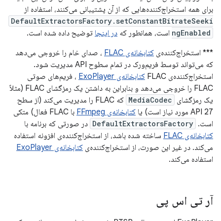
برای همه استخراج‌کننده‌هایی که از آن پشتیبانی می‌کنند، استفاده از
DefaultExtractorsFactory.setConstantBitrateSeeki
ngEnabled
است، همانطور که
در اینجا
توضیح داده شده است.
*** استخراج‌کننده‌ی
کتابخانه‌ی FLAC
، صدای خام را خروجی می‌دهد
که می‌تواند توسط فریم‌ورک در تمام سطوح API مدیریت شود.
استخراج‌کننده‌ی FLAC
کتابخانه‌ی ExoPlayer
، فریم‌های صوتی
FLAC را خروجی می‌دهد و بنابراین به داشتن یک رمزگشای FLAC (مثلاً
یک رمزگشای
MediaCodec
که FLAC را مدیریت می‌کند (از سطح
API 27 مورد نیاز است) یا
کتابخانه‌ی FFmpeg
با FLAC فعال) متکی
است.
DefaultExtractorsFactory
در صورتی که برنامه با
کتابخانه‌ی FLAC
ساخته شده باشد، از استخراج‌کننده‌ی افزونه استفاده
می‌کند. در غیر این صورت، از استخراج‌کننده‌ی
کتابخانه‌ی ExoPlayer
استفاده می‌کند.
آر تی اس پی