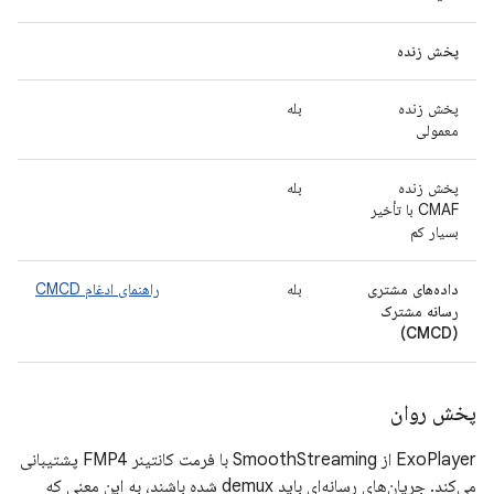
پخش زنده
پخش زنده
بله
معمولی
پخش زنده
بله
CMAF با تأخیر
بسیار کم
داده‌های مشتری
بله
راهنمای ادغام CMCD
رسانه مشترک
(CMCD)
پخش روان
ExoPlayer از SmoothStreaming با فرمت کانتینر FMP4 پشتیبانی
می‌کند. جریان‌های رسانه‌ای باید demux شده باشند، به این معنی که