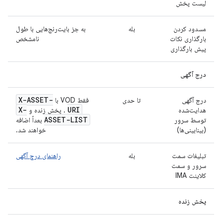
لیست پخش
مسدود کردن
بله
به جز بایت‌رنج‌هایی با طول
بارگذاری نکات
نامشخص
پیش بارگذاری
درج آگهی
X-ASSET-
درج آگهی
تا حدی
فقط VOD با
X-
URI
هدایت‌شده
. پخش زنده و
ASSET-LIST
توسط سرور
بعداً اضافه
(بینابینی‌ها)
خواهند شد.
تبلیغات سمت
بله
راهنمای درج آگهی
سرور و سمت
کلاینت IMA
پخش زنده