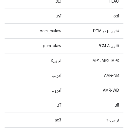
FLAC
فلک
آلاک
آلاک
قانون μ در PCM
pcm_mulaw
قانون PCM A
pcm_alaw
MP1، MP2، MP3
ام پی3
AMR-NB
آمرنب
AMR-WB
آمروب
آآک
آآک
ای‌سی-۳
ac3