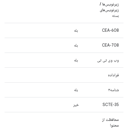
زیرنویس‌ها /
زیرنویس‌های
بسته
CEA-608
بله
CEA-708
بله
وب وی تی تی
بله
فراداده
شناسه۳
بله
SCTE-35
خیر
محافظت از
محتوا