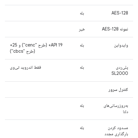
AES-128
بله
نمونه AES-128
خیر
وایدواین
بله
API 19+ (طرح "cenc") و 25+
(طرح "cbcs")
پلی‌ردی
بله
فقط اندروید تی‌وی
SL2000
کنترل سرور
به‌روزرسانی‌های
بله
دلتا
مسدود کردن
بله
بارگذاری مجدد