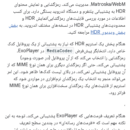
Matroska/WebM، مدیریت می‌کند. رمزگشایی و نمایش محتوای
HDR به پشتیبانی پلتفرم و دستگاه اندروید بستگی دارد. برای کسب
اطلاعات در مورد بررسی قابلیت‌های رمزگشایی/نمایش HDR و
محدودیت‌های پشتیبانی HDR در نسخه‌های مختلف اندروید، به
بخش
پخش ویدیوی HDR
مراجعه کنید.
هنگام پخش یک استریم HDR که نیاز به پشتیبانی از یک پروفایل کدک
خاص دارد، انتخابگر پیش‌فرض
MediaCodec
در ExoPlayer،
رمزگشایی را انتخاب می‌کند که از آن پروفایل (در صورت وجود)
پشتیبانی می‌کند، حتی اگر رمزگشای دیگری برای همان نوع MIME که از
آن پروفایل پشتیبانی نمی‌کند، در بالای لیست کدک‌ها ظاهر شود. این امر
می‌تواند منجر به انتخاب یک رمزگشای نرم‌افزاری در مواردی شود که
استریم از قابلیت‌های یک رمزگشای سخت‌افزاری برای همان نوع MIME
فراتر رود.
،
هنگام تعریف فرمت‌هایی که ExoPlayer پشتیبانی می‌کند، توجه به این
نکته مهم است که «فرمت‌های رسانه‌ای» در چندین سطح تعریف
می‌شوند. از پایین‌ترین سطح تا بالاترین سطح، این موارد عبارتند از: