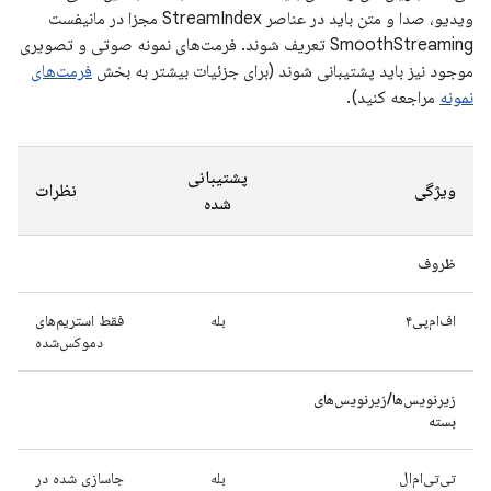
ویدیو، صدا و متن باید در عناصر StreamIndex مجزا در مانیفست
SmoothStreaming تعریف شوند. فرمت‌های نمونه صوتی و تصویری
موجود نیز باید پشتیبانی شوند (برای جزئیات بیشتر به بخش
فرمت‌های
نمونه
مراجعه کنید).
پشتیبانی
ویژگی
نظرات
شده
ظروف
اف‌ام‌پی۴
بله
فقط استریم‌های
دموکس‌شده
زیرنویس‌ها/زیرنویس‌های
بسته
تی‌تی‌ام‌ال
بله
جاسازی شده در