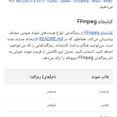
IAMF
،
MIDI
،
FFmpeg
،
Opus
،
FLAC
،
VP9
و
MPEG-H
ارائه
می‌دهیم.
کتابخانه FFmpeg
کتابخانه FFmpeg
از رمزگشایی انواع فرمت‌های نمونه صوتی مختلف
پشتیبانی می‌کند. همانطور که در
README.md
کتابخانه مستند شده
است، می‌توانید هنگام ساخت کتابخانه، رمزگشاهایی را که می‌خواهید
اضافه کنید، انتخاب کنید. جدول زیر نگاشتی از فرمت نمونه صوتی به
نام رمزگشای FFmpeg مربوطه را ارائه می‌دهد.
قالب نمونه
نام(های) رمزگشا
وربیس
وربیس
اپوس
اوپوس