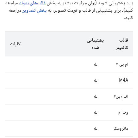
باید پشتیبانی شوند (برای جزئیات بیشتر به بخش
قالب‌های نمونه
مراجعه
کنید). برای پشتیبانی از قالب و فرمت تصویر، به
بخش تصاویر
مراجعه
کنید.
قالب
پشتیبانی
نظرات
کانتینر
شده
ام پی ۴
بله
M4A
بله
اف‌ام‌پی۴
بله
وب ام
بله
ماتروسکا
بله