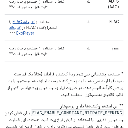
ADTS
بله
فقط با استفاده از جستجوی بیت ریت
(AAC)
ثابت قابل جستجو است**
FLAC
بله
استفاده از
کتابخانه FLAC
یا
استخراج‌کننده FLAC در
کتابخانه
***
ExoPlayer
عمرو
بله
فقط با استفاده از جستجوی بیت ریت
ثابت قابل جستجو است**
* جستجو پشتیبانی نمی‌شود زیرا کانتینر، فراداده (مثلاً یک فهرست
نمونه) را ارائه نمی‌دهد تا به پخش‌کننده رسانه اجازه دهد جستجو را به
روشی کارآمد انجام دهد. در صورت نیاز به جستجو، پیشنهاد می‌کنیم از
قالب کانتینر مناسب‌تری استفاده کنید.
** این استخراج‌کننده‌ها دارای پرچم‌های
FLAG_ENABLE_CONSTANT_BITRATE_SEEKING
برای فعال کردن
جستجوی تقریبی با استفاده از فرض نرخ بیت ثابت هستند. این قابلیت
به طور پیش‌فرض فعال نیست. ساده‌ترین راه برای فعال کردن این قابلیت