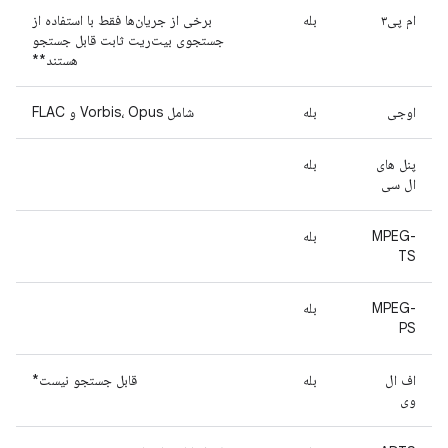
ام پی۳
بله
برخی از جریان‌ها فقط با استفاده از
جستجوی بیت‌ریت ثابت قابل جستجو
هستند**
اوجی
بله
شامل Vorbis، Opus و FLAC
پنل های
بله
ال سی
MPEG-
بله
TS
MPEG-
بله
PS
اف ال
بله
قابل جستجو نیست*
وی