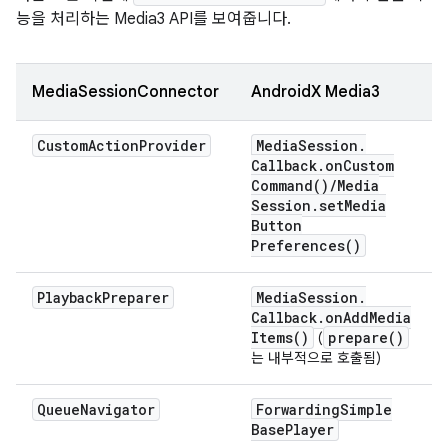
능을 처리하는 Media3 API를 보여줍니다.
MediaSessionConnector
AndroidX Media3
Custom
Action
Provider
Media
Session
.
Callback
.
on
Custom
Command(
)
/
Media
Session
.
set
Media
Button
Preferences(
)
Playback
Preparer
Media
Session
.
Callback
.
on
Add
Media
Items(
)
prepare(
)
(
는 내부적으로 호출됨)
Queue
Navigator
Forwarding
Simple
Base
Player