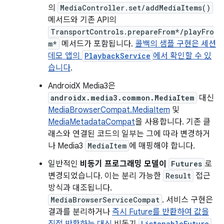
의
MediaController.set/addMediaItems()
메서드와 기존 API의
TransportControls.prepareFrom*/playFro
m*
메서드가 포함됩니다.
콜백의 샘플 구현은 세션
데모 앱의
PlaybackService
에서 확인할 수 있
습니다
.
AndroidX Media3은
androidx.media3.common.MediaItem
대신
MediaBrowserCompat.MediaItem
및
MediaMetadataCompat
을 사용합니다. 기존 클
래스와 연결된 코드의 일부는 그에 따라 변경하거
나 Media3
MediaItem
에 매핑해야 합니다.
일반적인
비동기 프로그래밍 모델이
Futures
로
변경되었습니다. 이는 분리 가능한
Result
접근
방식과 대조됩니다.
MediaBrowserServiceCompat
. 서비스 구현은
결과를 분리하거나
즉시 Future를 반환하여 값을
ListenableFuture