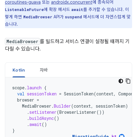
coroutines-guava
또는
androidx.concurrent
에 종속되어
에 확장 메서드
를 추가할 수 있습니다. 이
ListenableFuture
await
렇게 하면
API가
메서드에 더 자연스럽게 맞
MediaBrowser
suspend
습니다.
MediaBrowser
를 빌드하고 서비스 연결이 설정될 때까지 기
다릴 수 있습니다.
Kotlin
자바
scope
.
launch
{
val
sessionToken
=
SessionToken
(
context
,
Compone
browser
=
MediaBrowser
.
Builder
(
context
,
sessionToken
)
.
setListener
(
BrowserListener
())
.
buildAsync
()
.
await
()
}
MigrationGuide
.
kt