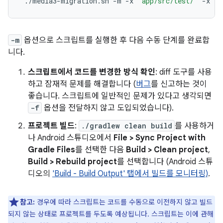
./media3-migration.sh
-m
-x
"app/src/test/"
-x
"s
-m
옵션으로 스크립트를 실행한 후 다음 수동 단계를 완료합
니다.
스크립트에서 코드를 변경한 방식 확인
: diff 도구를 사용
하고 잠재적 문제를 해결합니다 (
버그
를 신고하는 것이
좋습니다. 스크립트에 일반적인 문제가 있다고 생각되면
-f
옵션을 전달하지 않고 도입되었습니다).
프로젝트 빌드
:
./gradlew clean build
를 사용하거
나 Android 스튜디오에서
File > Sync Project with
Gradle Files
를 선택한 다음
Build > Clean project
,
Build > Rebuild project
를 선택합니다 (Android 스튜
디오의
'Build - Build Output' 탭에서 빌드를 모니터링)
.
참고:
경우에 따라 스크립트는 코드를 수동으로 이전하지 않고 빌드
되지 않는 상태로 프로젝트를 두도록 예상됩니다. 스크립트는 이에 관해