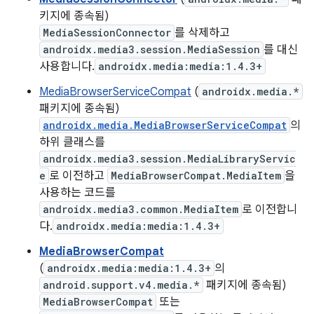
키지에 종속됨)
MediaSessionConnector
를 삭제하고
androidx.media3.session.MediaSession
를 대신
사용합니다.
androidx.media:media:1.4.3+
MediaBrowserServiceCompat
(
androidx.media.*
패키지에 종속됨)
androidx.media.MediaBrowserServiceCompat
의
하위 클래스를
androidx.media3.session.MediaLibraryServic
e
로 이전하고
MediaBrowserCompat.MediaItem
을
사용하는 코드를
androidx.media3.common.MediaItem
로 이전합니
다.
androidx.media:media:1.4.3+
MediaBrowserCompat
(
androidx.media:media:1.4.3+
의
android.support.v4.media.*
패키지에 종속됨)
MediaBrowserCompat
또는