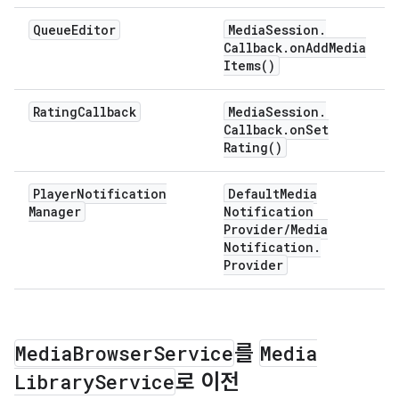
Queue
Editor
Media
Session
.
Callback
.
on
Add
Media
Items(
)
Rating
Callback
Media
Session
.
Callback
.
on
Set
Rating(
)
Player
Notification
Default
Media
Manager
Notification
Provider
/
Media
Notification
.
Provider
Media
Browser
Service
를
Media
Library
Service
로 이전