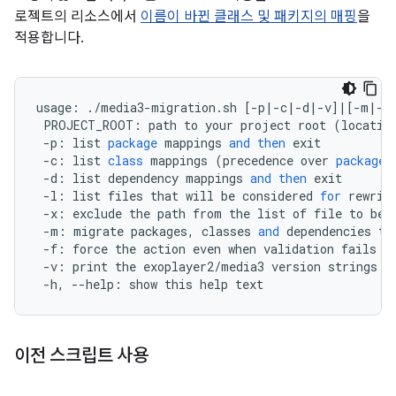
로젝트의 리소스에서
이름이 바뀐 클래스 및 패키지의 매핑
을
적용합니다.
usage
:
.
/
media3
-
migration
.
sh
[
-
p
|-
c
|-
d
|-
v
]
|
[
-
m
|-
l
PROJECT_ROOT
:
path
to
your
project
root
(
locatio
-
p
:
list
package
mappings
and
then
exit
-
c
:
list
class
mappings
(
precedence
over
package
-
d
:
list
dependency
mappings
and
then
exit
-
l
:
list
files
that
will
be
considered
for
rewrit
-
x
:
exclude
the
path
from
the
list
of
file
to
be
-
m
:
migrate
packages
,
classes
and
dependencies
to
-
f
:
force
the
action
even
when
validation
fails
-
v
:
print
the
exoplayer2
/
media3
version
strings
o
-
h
,
--
help
:
show
this
help
text
이전 스크립트 사용