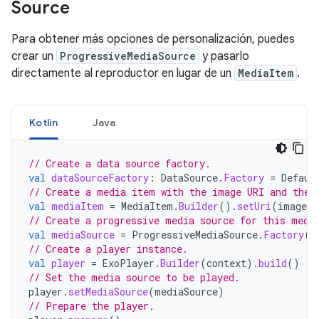
Source
Para obtener más opciones de personalización, puedes
crear un
ProgressiveMediaSource
y pasarlo
directamente al reproductor en lugar de un
MediaItem
.
Kotlin
Java
// Create a data source factory.
val
dataSourceFactory
:
DataSource
.
Factory
=
Defaul
// Create a media item with the image URI and the 
val
mediaItem
=
MediaItem
.
Builder
().
setUri
(
imageUr
// Create a progressive media source for this medi
val
mediaSource
=
ProgressiveMediaSource
.
Factory
(
d
// Create a player instance.
val
player
=
ExoPlayer
.
Builder
(
context
).
build
()
// Set the media source to be played.
player
.
setMediaSource
(
mediaSource
)
// Prepare the player.