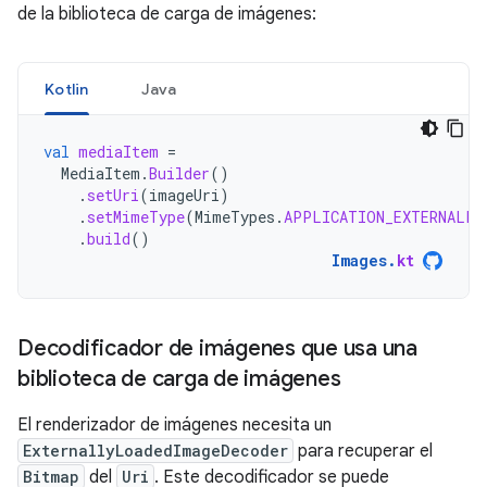
de la biblioteca de carga de imágenes:
Kotlin
Java
val
mediaItem
=
MediaItem
.
Builder
()
.
setUri
(
imageUri
)
.
setMimeType
(
MimeTypes
.
APPLICATION_EXTERNALLY
.
build
()
Images
.
kt
Decodificador de imágenes que usa una
biblioteca de carga de imágenes
El renderizador de imágenes necesita un
ExternallyLoadedImageDecoder
para recuperar el
Bitmap
del
Uri
. Este decodificador se puede