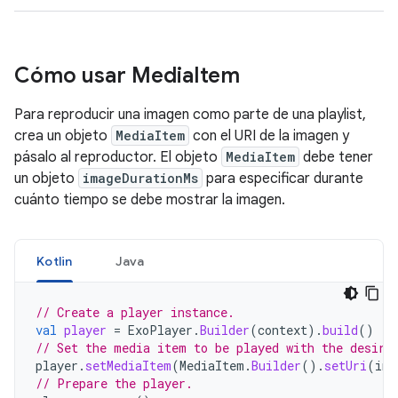
Cómo usar Media
Item
Para reproducir una imagen como parte de una playlist,
crea un objeto
MediaItem
con el URI de la imagen y
pásalo al reproductor. El objeto
MediaItem
debe tener
un objeto
imageDurationMs
para especificar durante
cuánto tiempo se debe mostrar la imagen.
Kotlin
Java
// Create a player instance.
val
player
=
ExoPlayer
.
Builder
(
context
).
build
()
// Set the media item to be played with the desire
player
.
setMediaItem
(
MediaItem
.
Builder
().
setUri
(
ima
// Prepare the player.