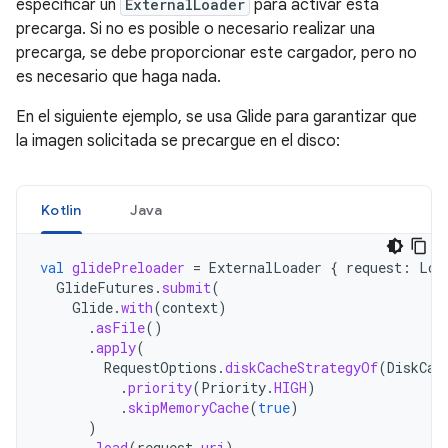
especificar un
ExternalLoader
para activar esta
precarga. Si no es posible o necesario realizar una
precarga, se debe proporcionar este cargador, pero no
es necesario que haga nada.
En el siguiente ejemplo, se usa Glide para garantizar que
la imagen solicitada se precargue en el disco:
Kotlin
Java
val
glidePreloader
=
ExternalLoader
{
request
:
Loa
GlideFutures
.
submit
(
Glide
.
with
(
context
)
.
asFile
()
.
apply
(
RequestOptions
.
diskCacheStrategyOf
(
DiskCac
.
priority
(
Priority
.
HIGH
)
.
skipMemoryCache
(
true
)
)
.
load
(
request
.
uri
)