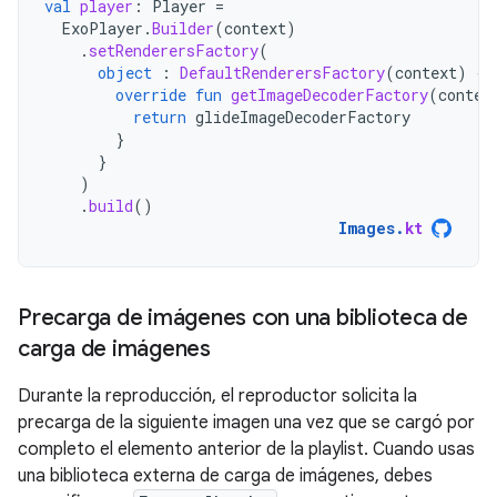
val
player
:
Player
=
ExoPlayer
.
Builder
(
context
)
.
setRenderersFactory
(
object
:
DefaultRenderersFactory
(
context
)
{
override
fun
getImageDecoderFactory
(
contex
return
glideImageDecoderFactory
}
}
)
.
build
()
Images
.
kt
Precarga de imágenes con una biblioteca de
carga de imágenes
Durante la reproducción, el reproductor solicita la
precarga de la siguiente imagen una vez que se cargó por
completo el elemento anterior de la playlist. Cuando usas
una biblioteca externa de carga de imágenes, debes