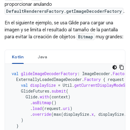
proporcionar anulando
DefaultRenderersFactory.getImageDecoderFactory
.
En el siguiente ejemplo, se usa Glide para cargar una
imagen y se limita el resultado al tamaño de la pantalla
para evitar la creación de objetos
Bitmap
muy grandes:
Kotlin
Java
val
glideImageDecoderFactory
:
ImageDecoder
.
Factory
ExternallyLoadedImageDecoder
.
Factory
{
request
:
val
displaySize
=
Util
.
getCurrentDisplayModeSiz
GlideFutures
.
submit
(
Glide
.
with
(
context
)
.
asBitmap
()
.
load
(
request
.
uri
)
.
override
(
max
(
displaySize
.
x
,
displaySize
.
y
)
}