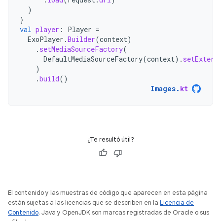
)
}
val
player
:
Player
=
ExoPlayer
.
Builder
(
context
)
.
setMediaSourceFactory
(
DefaultMediaSourceFactory
(
context
).
setExtern
)
.
build
()
Images
.
kt
¿Te resultó útil?
El contenido y las muestras de código que aparecen en esta página
están sujetas a las licencias que se describen en la
Licencia de
Contenido
. Java y OpenJDK son marcas registradas de Oracle o sus