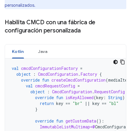
personalizados.
Habilita CMCD con una fábrica de
configuración personalizada
Kotlin
Java
val
cmcdConfigurationFactory
=
object
:
CmcdConfiguration
.
Factory
{
override
fun
createCmcdConfiguration
(
mediaItem
val
cmcdRequestConfig
=
object
:
CmcdConfiguration
.
RequestConfig
{
override
fun
isKeyAllowed
(
key
:
String
):
return
key
==
"br"
||
key
==
"bl"
}
override
fun
getCustomData
():
ImmutableListMultimap<@
CmcdConfigurati