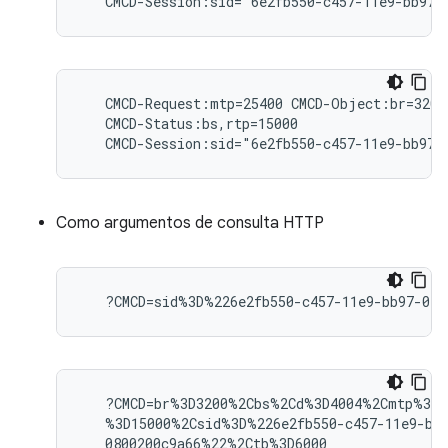
   CMCD-Request:mtp=25400 CMCD-Object:br=3200,
   CMCD-Status:bs,rtp=15000

Como argumentos de consulta HTTP
   ?CMCD=br%3D3200%2Cbs%2Cd%3D4004%2Cmtp%3D2
   %3D15000%2Csid%3D%226e2fb550-c457-11e9-bb9