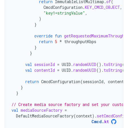
return
ImmutableListMultimap
.
of
(
CmcdConfiguration
.
KEY_CMCD_OBJECT
,
"key1=stringValue"
,
)
}
override
fun
getRequestedMaximumThroughp
return
5
*
throughputKbps
}
}
val
sessionId
=
UUID
.
randomUUID
().
toString
()
val
contentId
=
UUID
.
randomUUID
().
toString
()
return
CmcdConfiguration
(
sessionId
,
contentI
}
}
// Create media source factory and set your custom
val
mediaSourceFactory
=
DefaultMediaSourceFactory
(
context
).
setCmcdConfig
Cmcd
.
kt