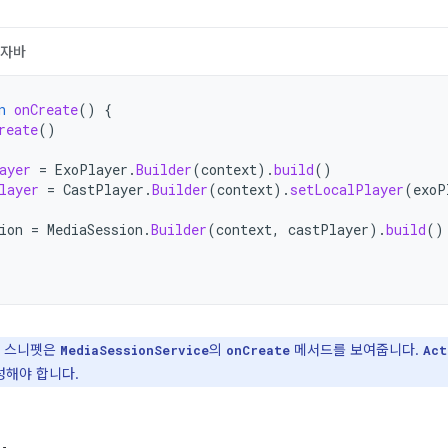
자바
n
onCreate
()
{
reate
()
ayer
=
ExoPlayer
.
Builder
(
context
).
build
()
layer
=
CastPlayer
.
Builder
(
context
).
setLocalPlayer
(
exoP
ion
=
MediaSession
.
Builder
(
context
,
castPlayer
).
build
()
 스니펫은
의
메서드를 보여줍니다.
MediaSessionService
onCreate
Act
성해야 합니다.