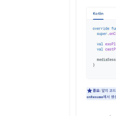
Kotlin
override
fu
super
.
onC
val
exoPl
val
castP
mediaSess
}
중요:
앞의 코드
에서 생
onResume