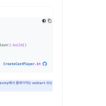
layer
).
build
()
CreateCastPlayer
.
kt
에서 플레이어는
또는
ivity
onStart