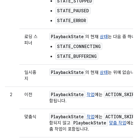
STATE_STOPPED
STATE_PAUSED
STATE_ERROR
Playback
State
로딩 스
의 현재
상태
는 다음 중 하나
피너
STATE_CONNECTING
STATE_BUFFERING
Playback
State
일시중
의 현재
상태
는 위에 없습니다
지
Playback
State
ACTION
_
SKIP
_
2
이전
작업
에는
함됩니다.
Playback
State
ACTION
_
SKIP
_
맞춤식
작업
에는
Playback
State
함되지 않고
맞춤 작업
에는 
춤 작업이 포함됩니다.