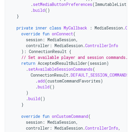
.
setMediaButtonPreferences
(
ImmutableList
.
o
.
build
()
}
private
inner
class
MyCallback
:
MediaSession
.
Ca
override
fun
onConnect
(
session
:
MediaSession
,
controller
:
MediaSession
.
ControllerInfo
):
ConnectionResult
{
// Set available player and session commands.
return
AcceptedResultBuilder
(
session
)
.
setAvailableSessionCommands
(
ConnectionResult
.
DEFAULT_SESSION_COMMANDS
.
.
add
(
customCommandFavorites
)
.
build
()
)
.
build
()
}
override
fun
onCustomCommand
(
session
:
MediaSession
,
controller
:
MediaSession
.
ControllerInfo
,