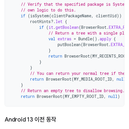
// Verify that the specified package is System
// own logic to do this.
if
(
isSystem
(
clientPackageName
,
clientUid
))
{
rootHints
?.
let
{
if
(
it
.
getBoolean
(
BrowserRoot
.
EXTRA_RE
// Return a tree with a single pla
val
extras
=
Bundle
().
apply
{
putBoolean
(
BrowserRoot
.
EXTRA_R
}
return
BrowserRoot
(
MY_RECENTS_ROOT
}
}
// You can return your normal tree if the 
return
BrowserRoot
(
MY_MEDIA_ROOT_ID
,
null
)
}
// Return an empty tree to disallow browsing.
return
BrowserRoot
(
MY_EMPTY_ROOT_ID
,
null
)
Android 13 이전 동작