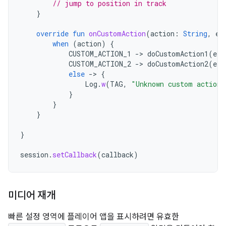
// jump to position in track
}
override
fun
onCustomAction
(
action
:
String
,
ex
when
(
action
)
{
CUSTOM_ACTION_1
->
doCustomAction1
(
ext
CUSTOM_ACTION_2
->
doCustomAction2
(
ext
else
->
{
Log
.
w
(
TAG
,
"Unknown custom action 
}
}
}
}
session
.
setCallback
(
callback
)
미디어 재개
빠른 설정 영역에 플레이어 앱을 표시하려면 유효한