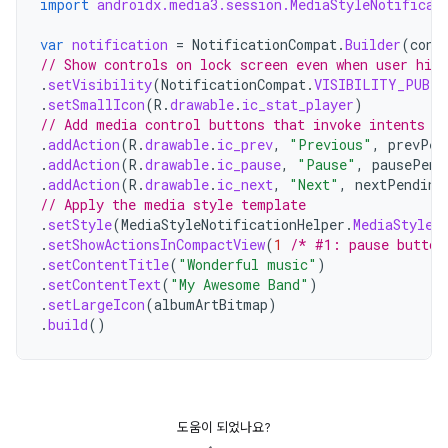
import
androidx.media3.session.MediaStyleNotificat
var
notification
=
NotificationCompat
.
Builder
(
cont
// Show controls on lock screen even when user hide
.
setVisibility
(
NotificationCompat
.
VISIBILITY_PUBLI
.
setSmallIcon
(
R
.
drawable
.
ic_stat_player
)
// Add media control buttons that invoke intents i
.
addAction
(
R
.
drawable
.
ic_prev
,
"Previous"
,
prevPen
.
addAction
(
R
.
drawable
.
ic_pause
,
"Pause"
,
pausePend
.
addAction
(
R
.
drawable
.
ic_next
,
"Next"
,
nextPending
// Apply the media style template
.
setStyle
(
MediaStyleNotificationHelper
.
MediaStyle
(
.
setShowActionsInCompactView
(
1
/* #1: pause button
.
setContentTitle
(
"Wonderful music"
)
.
setContentText
(
"My Awesome Band"
)
.
setLargeIcon
(
albumArtBitmap
)
.
build
()
도움이 되었나요?