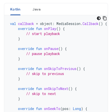
Kotlin
Java
val
callback
=
object
:
MediaSession
.
Callback
()
{
override
fun
onPlay
()
{
// start playback
}
override
fun
onPause
()
{
// pause playback
}
override
fun
onSkipToPrevious
()
{
// skip to previous
}
override
fun
onSkipToNext
()
{
// skip to next
}
override
fun
onSeekTo
(
pos
:
Long
)
{