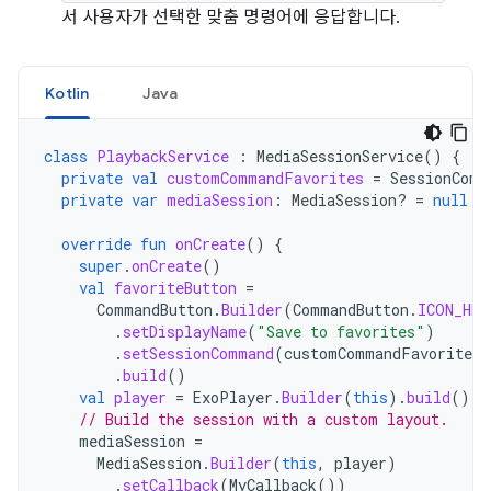
서 사용자가 선택한 맞춤 명령어에 응답합니다.
Kotlin
Java
class
PlaybackService
:
MediaSessionService
()
{
private
val
customCommandFavorites
=
SessionComm
private
var
mediaSession
:
MediaSession? 
=
null
override
fun
onCreate
()
{
super
.
onCreate
()
val
favoriteButton
=
CommandButton
.
Builder
(
CommandButton
.
ICON_HEA
.
setDisplayName
(
"Save to favorites"
)
.
setSessionCommand
(
customCommandFavorites
)
.
build
()
val
player
=
ExoPlayer
.
Builder
(
this
).
build
()
// Build the session with a custom layout.
mediaSession
=
MediaSession
.
Builder
(
this
,
player
)
.
setCallback
(
MyCallback
())