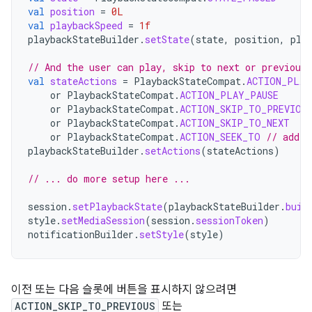
val
position
=
0L
val
playbackSpeed
=
1f
playbackStateBuilder
.
setState
(
state
,
position
,
pla
// And the user can play, skip to next or previous,
val
stateActions
=
PlaybackStateCompat
.
ACTION_PLAY
or
PlaybackStateCompat
.
ACTION_PLAY_PAUSE
or
PlaybackStateCompat
.
ACTION_SKIP_TO_PREVIOU
or
PlaybackStateCompat
.
ACTION_SKIP_TO_NEXT
or
PlaybackStateCompat
.
ACTION_SEEK_TO
// addin
playbackStateBuilder
.
setActions
(
stateActions
)
// ... do more setup here ...
session
.
setPlaybackState
(
playbackStateBuilder
.
buil
style
.
setMediaSession
(
session
.
sessionToken
)
notificationBuilder
.
setStyle
(
style
)
이전 또는 다음 슬롯에 버튼을 표시하지 않으려면
ACTION_SKIP_TO_PREVIOUS
또는