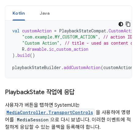
Kotlin
Java
val
customAction
=
PlaybackStateCompat
.
CustomActio
"com.example.MY_CUSTOM_ACTION"
,
// action ID
"Custom Action"
,
// title - used as content de
R
.
drawable
.
ic_custom_action
).
build
()
playbackStateBuilder
.
addCustomAction
(
customAction
)
Playback
State 작업에 응답
사용자가 버튼을 탭하면 SystemUI는
MediaController.TransportControls
을 사용하여 명령
어를
MediaSession
으로 다시 보냅니다. 이러한 이벤트에 적
절하게 응답할 수 있는 콜백을 등록해야 합니다.