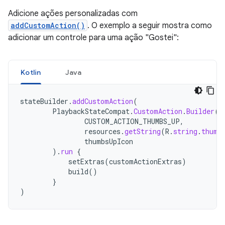
Adicione ações personalizadas com
addCustomAction()
. O exemplo a seguir mostra como
adicionar um controle para uma ação "Gostei":
Kotlin
Java
stateBuilder
.
addCustomAction
(
PlaybackStateCompat
.
CustomAction
.
Builder
(
CUSTOM_ACTION_THUMBS_UP
,
resources
.
getString
(
R
.
string
.
thumb
thumbsUpIcon
).
run
{
setExtras
(
customActionExtras
)
build
()
}
)