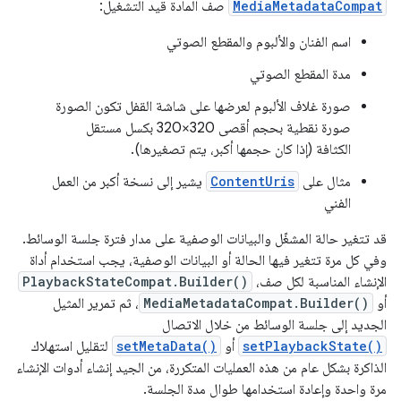
MediaMetadataCompat
صف المادة قيد التشغيل:
اسم الفنان والألبوم والمقطع الصوتي
مدة المقطع الصوتي
صورة غلاف الألبوم لعرضها على شاشة القفل تكون الصورة
صورة نقطية بحجم أقصى 320×320 بكسل مستقل
الكثافة (إذا كان حجمها أكبر، يتم تصغيرها).
مثال على
ContentUris
يشير إلى نسخة أكبر من العمل
الفني
قد تتغير حالة المشغّل والبيانات الوصفية على مدار فترة جلسة الوسائط.
وفي كل مرة تتغير فيها الحالة أو البيانات الوصفية، يجب استخدام أداة
الإنشاء المناسبة لكل صف،
PlaybackStateCompat.Builder()
أو
MediaMetadataCompat.Builder()
، ثم تمرير المثيل
الجديد إلى جلسة الوسائط من خلال الاتصال
setPlaybackState()
أو
setMetaData()
لتقليل استهلاك
الذاكرة بشكل عام من هذه العمليات المتكررة، من الجيد إنشاء أدوات الإنشاء
مرة واحدة وإعادة استخدامها طوال مدة الجلسة.