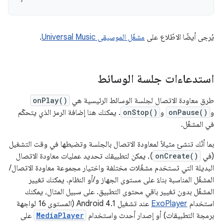
يُرجى أيضًا الاطّلاع على
مشغّل الموسيقى Universal Music
.
استدعاءات جلسة الوسائط
طرق معاودة الاتصال لجلسة الوسائط الرئيسية هي
onPlay()
و
onPause()
و
onStop()
. يمكنك هنا إضافة الرمز الذي يتحكّم
في المشغّل.
بما أنّك تنشئ مثيلاً لمعاودة الاتصال بالجلسة وتضبطها في وقت التشغيل
(في
onCreate()
)، يمكن لتطبيقك تحديد عمليات معاودة الاتصال
البديلة التي تستخدم مشغّلات مختلفة واختيار مجموعة معاودة الاتصال/
المشغّل المناسبة بناءً على مستوى الجهاز و/أو النظام. يمكنك تغيير
المشغّل بدون تغيير باقي محتوى التطبيق. على سبيل المثال، يمكنك
استخدام
ExoPlayer
عند تشغيل Android 4.1 (المستوى 16 لواجهة
برمجة التطبيقات) أو إصدار أحدث واستخدام
MediaPlayer
على