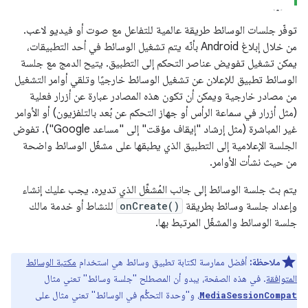
توفّر جلسات الوسائط طريقة عالمية للتفاعل مع صوت أو فيديو لاعب.
من خلال إبلاغ Android بأنّه يتم تشغيل الوسائط في أحد التطبيقات،
يمكن تشغيل تفويض عناصر التحكم إلى التطبيق. يتيح الدمج مع جلسة
الوسائط تطبيق للإعلان عن تشغيل الوسائط خارجيًا وتلقي أوامر التشغيل
من مصادر خارجية ويمكن أن تكون هذه المصادر عبارة عن أزرار فعلية
(مثل أزرار في سماعة الرأس أو جهاز التحكم عن بُعد بالتلفزيون) أو الأوامر
غير المباشرة (مثل إرشاد "إيقاف مؤقت" إلى "مساعد Google"). تفوض
الجلسة الإعلامية إلى التطبيق الذي يطبقها على مشغّل الوسائط واضحة
من حيث نشأت الأوامر.
يتم بث جلسة الوسائط إلى جانب المُشغِّل الذي تديره. يجب عليك إنشاء
وإعداد جلسة وسائط بطريقة
onCreate()
للنشاط أو خدمة مالك
جلسة الوسائط والمشغّل المرتبط بها.
ملاحظة:
أفضل ممارسة لكتابة تطبيق وسائط هي استخدام
مكتبة الوسائط
المتوافقة
. في هذه الصفحة، يبدو أن المصطلح "جلسة وسائط" تعني مثال
، و"وحدة التحكُّم في الوسائط" تعني مثال على
MediaSessionCompat