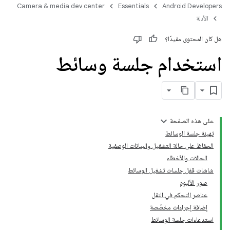
Camera & media dev center
Essentials
Android Developers
الأدلة
هل كان المحتوى مفيدًا؟
استخدام جلسة وسائط
على هذه الصفحة
تهيئة جلسة الوسائط
الحفاظ على حالة التشغيل والبيانات الوصفية
الحالات والأخطاء
شاشات قفل جلسات تشغيل الوسائط
صور الألبوم
عناصر التحكم في النقل
إضافة إجراءات مخصّصة
استدعاءات جلسة الوسائط