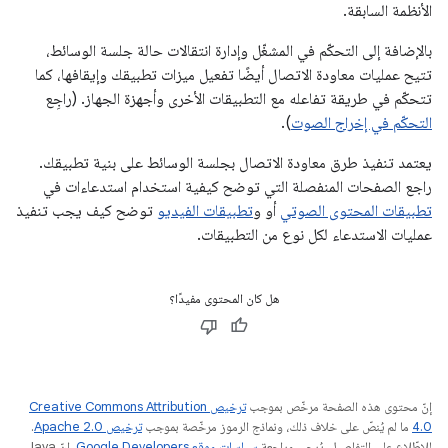
الأنظمة السابقة.
بالإضافة إلى التحكّم في المشغّل وإدارة انتقالات حالة جلسة الوسائط،
تتيح عمليات معاودة الاتصال أيضًا تفعيل ميزات تطبيقك وإيقافها، كما
تتحكّم في طريقة تفاعله مع التطبيقات الأخرى وأجهزة الجهاز. (راجِع
التحكّم في إخراج الصوت
).
يعتمد تنفيذ طرق معاودة الاتصال بجلسة الوسائط على بنية تطبيقك.
راجع الصفحات المنفصلة التي توضح كيفية استخدام استدعاءات في
تطبيقات المحتوى الصوتي
أو و
تطبيقات الفيديو
توضح كيف يجب تنفيذ
عمليات الاستدعاء لكل نوع من التطبيقات.
هل كان المحتوى مفيدًا؟
إنّ محتوى هذه الصفحة مرخّص بموجب
ترخيص Creative Commons Attribution
4.0‏
ما لم يُنصّ على خلاف ذلك، ونماذج الرموز مرخّصة بموجب
ترخيص Apache 2.0‏
.
للاطّلاع على التفاصيل، يُرجى مراجعة
سياسات موقع Google Developers‏
. إنّ Java