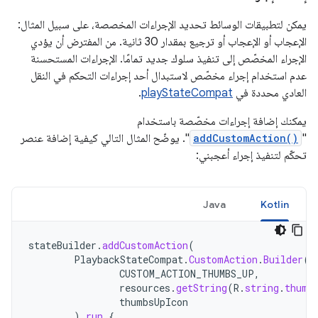
يمكن لتطبيقات الوسائط تحديد الإجراءات المخصصة، على سبيل المثال:
الإعجاب أو الإعجاب أو ترجيع بمقدار 30 ثانية. من المفترض أن يؤدي
الإجراء المخصّص إلى تنفيذ سلوك جديد تمامًا. الإجراءات المستحسنة
عدم استخدام إجراء مخصّص لاستبدال أحد إجراءات التحكم في النقل
العادي محددة في
playStateCompat
.
يمكنك إضافة إجراءات مخصّصة باستخدام
"
addCustomAction()
". يوضّح المثال التالي كيفية إضافة عنصر
تحكّم لتنفيذ إجراء أعجبني:
Java
Kotlin
stateBuilder
.
addCustomAction
(
PlaybackStateCompat
.
CustomAction
.
Builder
(
CUSTOM_ACTION_THUMBS_UP
,
resources
.
getString
(
R
.
string
.
thumb
thumbsUpIcon
).
run
{