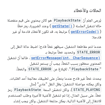
الحالات والأخطاء
يُرجى العِلم أنّ
PlaybackState
هو كائن يحتوي على قيم منفصلة
حالة تشغيل الجلسة
(
getState()
) وعند الضرورة،
رمز خطأ
(
getErrorCode()
) مرتبط به. قد تكون الأخطاء فادحة أو غير
فادحة:
عندما تتم مقاطعة التشغيل، سيظهر خطأ فادح: اضبط حالة النقل إلى
STATE_ERROR
وتحديد خطأ مرتبط بـ
setErrorMessage(int, CharSequence)
. طالما أنّ تشغيل
المحتوى محظور بسبب الخطأ، يجب أن يستمر تشغيل
"
PlaybackState
". للإبلاغ عن
STATE_ERROR
والخطأ.
يحدث خطأ غير فادح عندما يتعذّر على تطبيقك معالجة أحد الطلبات،
ولكن يمكنه مواصلة التشغيل: يظل النقل "عادي" (مثل
STATE_PLAYING
)، ولكن تتضمّن السمة
PlaybackState
رمز
خطأ. على سبيل المثال، إذا تم تشغيل الأغنية الأخيرة وطلب المستخدم
الانتقال إلى الأغنية التالية، يمكن متابعة التشغيل، ولكن يجب إنشاء