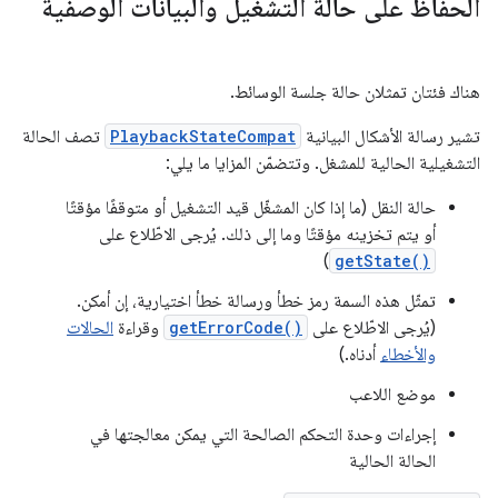
الحفاظ على حالة التشغيل والبيانات الوصفية
هناك فئتان تمثلان حالة جلسة الوسائط.
تشير رسالة الأشكال البيانية
PlaybackStateCompat
تصف الحالة
التشغيلية الحالية للمشغل. وتتضمّن المزايا ما يلي:
حالة النقل (ما إذا كان المشغّل قيد التشغيل أو متوقفًا مؤقتًا
أو يتم تخزينه مؤقتًا وما إلى ذلك. يُرجى الاطّلاع على
)
getState()
تمثّل هذه السمة رمز خطأ ورسالة خطأ اختيارية، إن أمكن.
(يُرجى الاطّلاع على
getErrorCode()
وقراءة
الحالات
والأخطاء
أدناه.)
موضع اللاعب
إجراءات وحدة التحكم الصالحة التي يمكن معالجتها في
الحالة الحالية