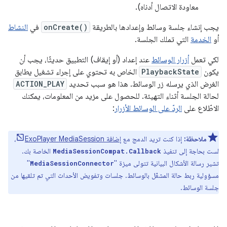
معاودة الاتصال أدناه).
يجب إنشاء جلسة وسائط وإعدادها بالطريقة
onCreate()
في
النشاط
أو
الخدمة
التي تملك الجلسة.
لكي تعمل
أزرار الوسائط
عند إعداد (أو إيقاف) التطبيق حديثًا، يجب أن
يكون
PlaybackState
الخاص به تحتوي على إجراء تشغيل يطابق
الغرض الذي يرسله زر الوسائط. هذا هو سبب تحديد
ACTION_PLAY
لحالة الجلسة أثناء التهيئة. للحصول على مزيد من المعلومات، يمكنك
الاطّلاع على
الردّ على الوسائط الأزرار
:
ملاحظة:
إذا كنت تريد الدمج مع
إضافة ExoPlayer MediaSession
،
لست بحاجة إلى تنفيذ
الخاصة بك.
MediaSessionCompat.Callback
تشير رسالة الأشكال البيانية تتولى ميزة "
"
MediaSessionConnector
مسؤولية ربط حالة المشغّل بالوسائط. جلسات وتفويض الأحداث التي تم تلقيها من
جلسة الوسائط.