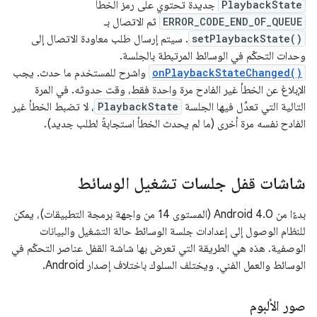
PlaybackState
جديدة تحتوي على رمز الخطأ
ERROR_CODE_END_OF_QUEUE
ثم الاتصال بـ
setPlaybackState()
. سيتم إرسال طلب معاودة الاتصال إلى
وحدات التحكّم في الوسائط المرتبطة بالجلسة.
onPlaybackStateChanged()
واشرح للمستخدم ما حدث. يجب
الإبلاغ عن الخطأ غير الفادح مرة واحدة فقط، وقت حدوثه. في المرة
التالية التي تعدِّل فيها الجلسة
PlaybackState
، لا تضبط الخطأ غير
الفادح نفسه مرة أخرى (ما لم يحدث الخطأ استجابةً لطلب جديد).
شاشات قفل جلسات تشغيل الوسائط
بدءًا من Android 4.0 (المستوى 14 من واجهة برمجة التطبيقات)، يمكن
للنظام الوصول إلى إعدادات جلسة الوسائط حالة التشغيل والبيانات
الوصفية. هذه هي الطريقة التي تعرض بها شاشة القفل عناصر التحكّم في
الوسائط والعمل الفني. ويختلف السلوك باختلاف إصدار Android.
صور الألبوم