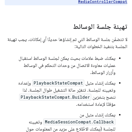
MediaControllerCompat
تهيئة جلسة الوسائط
لا تتضمّن جلسة الوسائط التي تم إنشاؤها حديثًا أي إمكانات. يجب تهيئة
الجلسة بتنفيذ الخطوات التالية:
يمكنك ضبط علامات بحيث يمكن لجلسة الوسائط استقبال
عمليات معاودة الاتصال من وحدات التحكم في الوسائط
وأزرار الوسائط.
يمكنك إنشاء مثيل
PlaybackStateCompat
وإعداده
وتعيينه للجلسة. تتغيّر حالة التشغيل طوال الجلسة، لذا
ننصح بتخزين
PlaybackStateCompat.Builder
مؤقتًا لإعادة استخدامه.
يمكنك إنشاء مثيل من
MediaSessionCompat.Callback
وتعيينه
للجلسة (يمكنك الاطّلاع على مزيد من المعلومات حول