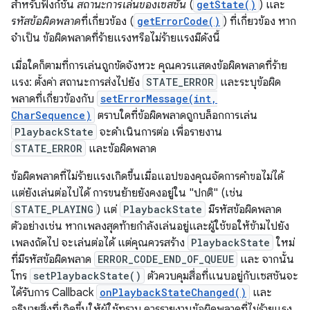
สำหรับฟังก์ชัน
สถานะการเล่นของเซสชัน
(
getState()
) และ
รหัสข้อผิดพลาด
ที่เกี่ยวข้อง (
getErrorCode()
) ที่เกี่ยวข้อง หาก
จำเป็น ข้อผิดพลาดที่ร้ายแรงหรือไม่ร้ายแรงมีดังนี้
เมื่อใดก็ตามที่การเล่นถูกขัดจังหวะ คุณควรแสดงข้อผิดพลาดที่ร้าย
แรง: ตั้งค่า สถานะการส่งไปยัง
STATE_ERROR
และระบุข้อผิด
พลาดที่เกี่ยวข้องกับ
setErrorMessage(int,
CharSequence)
ตราบใดที่ข้อผิดพลาดถูกบล็อกการเล่น
PlaybackState
จะดำเนินการต่อ เพื่อรายงาน
STATE_ERROR
และข้อผิดพลาด
ข้อผิดพลาดที่ไม่ร้ายแรงเกิดขึ้นเมื่อแอปของคุณจัดการคำขอไม่ได้
แต่ยังเล่นต่อไปได้ การขนย้ายยังคงอยู่ใน "ปกติ" (เช่น
STATE_PLAYING
) แต่
PlaybackState
มีรหัสข้อผิดพลาด
ตัวอย่างเช่น หากเพลงสุดท้ายกำลังเล่นอยู่และผู้ใช้ขอให้ข้ามไปยัง
เพลงถัดไป จะเล่นต่อได้ แต่คุณควรสร้าง
PlaybackState
ใหม่
ที่มีรหัสข้อผิดพลาด
ERROR_CODE_END_OF_QUEUE
และ จากนั้น
โทร
setPlaybackState()
ตัวควบคุมสื่อที่แนบอยู่กับเซสชันจะ
ได้รับการ Callback
onPlaybackStateChanged()
และ
อธิบายสิ่งที่เกิดขึ้นให้ผู้ใช้ทราบ ควรรายงานข้อผิดพลาดที่ไม่ร้ายแรง