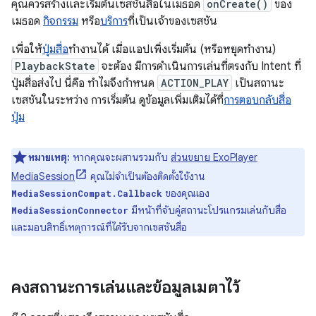
คุณควรสร้างและเริ่มต้นเซสชันสื่อในเมธอด
onCreate()
ของ
เมธอด
กิจกรรม
หรือ
บริการ
ที่เป็นเจ้าของเซสชัน
เพื่อให้
ปุ่มสื่อ
ทำงานได้ เมื่อแอปเพิ่งเริ่มต้น (หรือหยุดทำงาน)
PlaybackState
จะต้อง มีการดำเนินการเล่นที่ตรงกับ Intent ที่
ปุ่มสื่อส่งไป นี่คือ ทำไมจึงกำหนด
ACTION_PLAY
เป็นสถานะ
เซสชันในระหว่าง การเริ่มต้น ดูข้อมูลเพิ่มเติมได้ที่
การตอบกลับสื่อ
ปุ่ม
หมายเหตุ:
หากคุณจะผสานรวมกับ
ส่วนขยาย ExoPlayer
MediaSession
คุณไม่จำเป็นต้องติดตั้งใช้งาน
ของคุณเอง
MediaSessionCompat.Callback
มีหน้าที่จับคู่สถานะโปรแกรมเล่นกับสื่อ
MediaSessionConnector
และมอบสิทธิ์เหตุการณ์ที่ได้รับจากเซสชันสื่อ
คงสถานะการเล่นและข้อมูลเมตาไว้