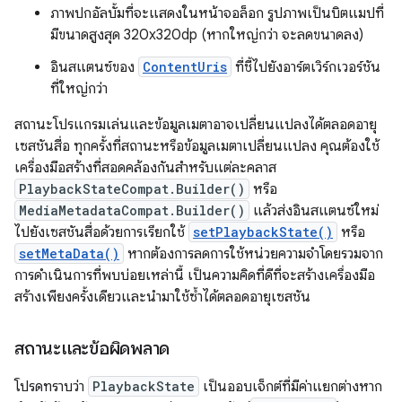
ภาพปกอัลบั้มที่จะแสดงในหน้าจอล็อก รูปภาพเป็นบิตแมปที่
มีขนาดสูงสุด 320x320dp (หากใหญ่กว่า จะลดขนาดลง)
อินสแตนซ์ของ
ContentUris
ที่ชี้ไปยังอาร์ตเวิร์กเวอร์ชัน
ที่ใหญ่กว่า
สถานะโปรแกรมเล่นและข้อมูลเมตาอาจเปลี่ยนแปลงได้ตลอดอายุ
เซสชันสื่อ ทุกครั้งที่สถานะหรือข้อมูลเมตาเปลี่ยนแปลง คุณต้องใช้
เครื่องมือสร้างที่สอดคล้องกันสำหรับแต่ละคลาส
PlaybackStateCompat.Builder()
หรือ
MediaMetadataCompat.Builder()
แล้วส่งอินสแตนซ์ใหม่
ไปยังเซสชันสื่อด้วยการเรียกใช้
setPlaybackState()
หรือ
setMetaData()
หากต้องการลดการใช้หน่วยความจำโดยรวมจาก
การดำเนินการที่พบบ่อยเหล่านี้ เป็นความคิดที่ดีที่จะสร้างเครื่องมือ
สร้างเพียงครั้งเดียวและนำมาใช้ซ้ำได้ตลอดอายุเซสชัน
สถานะและข้อผิดพลาด
โปรดทราบว่า
PlaybackState
เป็นออบเจ็กต์ที่มีค่าแยกต่างหาก