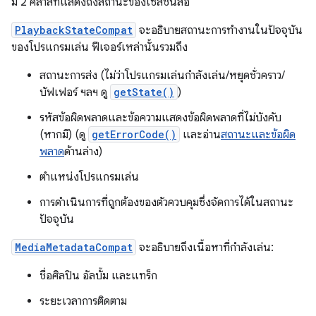
มี 2 คลาสที่แสดงถึงสถานะของเซสชันสื่อ
PlaybackStateCompat
จะอธิบายสถานะการทำงานในปัจจุบัน
ของโปรแกรมเล่น ฟีเจอร์เหล่านั้นรวมถึง
สถานะการส่ง (ไม่ว่าโปรแกรมเล่นกำลังเล่น/หยุดชั่วคราว/
บัฟเฟอร์ ฯลฯ ดู
getState()
)
รหัสข้อผิดพลาดและข้อความแสดงข้อผิดพลาดที่ไม่บังคับ
(หากมี) (ดู
getErrorCode()
และอ่าน
สถานะและข้อผิด
พลาด
ด้านล่าง)
ตำแหน่งโปรแกรมเล่น
การดำเนินการที่ถูกต้องของตัวควบคุมซึ่งจัดการได้ในสถานะ
ปัจจุบัน
MediaMetadataCompat
จะอธิบายถึงเนื้อหาที่กำลังเล่น:
ชื่อศิลปิน อัลบั้ม และแทร็ก
ระยะเวลาการติดตาม