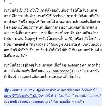
เซสชันสื่อเป็นวิธีทั่วไปในการโต้ตอบกับเสียงหรือวิดีโอ โปรแกรม
เล่นวิดีโอ การเล่นด้วยการแจ้งให้ Android ทราบว่ากำลังเล่นสื่อใน
แอป มอบสิทธิ์ควบคุมให้กับแอปได้ การผสานรวมกับเซสชันสื่อช่วย
ให้ แอปเพื่อโฆษณาการเล่นสื่อจากภายนอกและรับคำสั่งการเล่น
จากแหล่งที่มาภายนอก แหล่งที่มาเหล่านี้อาจเป็นปุ่มบนตัวเครื่อง
(เช่น การเล่น ในชุดหูฟังหรือรีโมตคอนโทรลทีวี) หรือคำสั่งโดยอ้อม
(เช่น กำลังสั่งให้ "หยุดชั่วคราว" Google Assistant) เซสชันสื่อจะ
มอบสิทธิ์ คำสั่งไปยังแอปซึ่งนำคำสั่งไปใช้กับมีเดียเพลเยอร์ โปร่งใส
ถึงที่มาของคำสั่ง
เซสชันสื่อจะอยู่ข้างๆ โปรแกรมเล่นสื่อที่ตนเองจัดการ คุณควรสร้าง
และเริ่มต้นเซสชันสื่อด้วยเมธอด
onCreate()
ของกิจกรรมหรือ
ที่เป็นเจ้าของเซสชันสื่อและโปรแกรมเล่นที่เกี่ยวข้อง
หมายเหตุ:
แนวทางปฏิบัติแนะนำสำหรับการเขียนแอปสื่อคือการใช้
ไลบรารีที่ใช้ร่วมกันกับสื่อ
ในหน้านี้ คำว่า "เซสชันสื่อ" หมายถึง อินสแตนซ์
ของ
และ "ตัวควบคุมสื่อ" หมายถึง
MediaSessionCompat