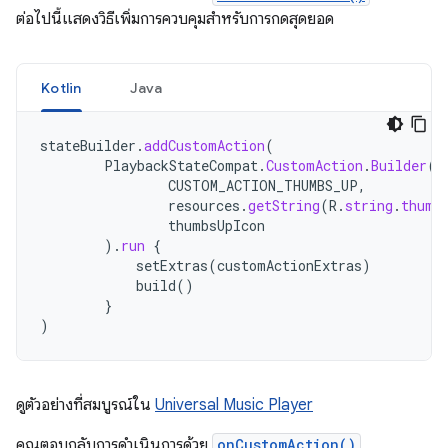
ต่อไปนี้แสดงวิธีเพิ่มการควบคุมสำหรับการกดสุดยอด
Kotlin
Java
stateBuilder
.
addCustomAction
(
PlaybackStateCompat
.
CustomAction
.
Builder
(
CUSTOM_ACTION_THUMBS_UP
,
resources
.
getString
(
R
.
string
.
thumb
thumbsUpIcon
).
run
{
setExtras
(
customActionExtras
)
build
()
}
)
ดูตัวอย่างที่สมบูรณ์ใน
Universal Music Player
คุณตอบกลับการดำเนินการด้วย
onCustomAction()