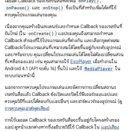
เมธอด Callback ของเซสชันสื่อหลักคือ
onPlay()
,
onPause()
และ
onStop()
ซึ่งเป็นที่สำหรับเพิ่มโค้ดที่ใช้
ควบคุมโปรแกรมเล่นของคุณ
เนื่องจากคุณสร้างอินสแตนซ์และกำหนด Callback ของเซสชันที่
รันไทม์ (ใน
onCreate()
) แอปของคุณจึงสามารถกำหนด
Callback สำรองที่ใช้โปรแกรมเล่นที่ต่างกัน และเลือกชุดค่าผสม
Callback/โปรแกรมเล่นที่เหมาะสมได้โดยขึ้นอยู่กับระดับอุปกรณ์
และ/หรือระบบ คุณเปลี่ยนโปรแกรมเล่นได้โดยไม่ต้องเปลี่ยนส่วน
ที่เหลือของแอป เช่น คุณสามารถใช้
ExoPlayer
เมื่อทำงานใน
Android 4.1 (API ระดับ 16) ขึ้นไป และใช้
MediaPlayer
ใน
ระบบก่อนหน้านี้
นอกจากการควบคุมโปรแกรมเล่นและจัดการการเปลี่ยนสถานะ
เซสชันสื่อแล้ว Callback ยังเปิดและปิดใช้ฟีเจอร์ของแอปและ
ควบคุมวิธีที่แอปโต้ตอบกับแอปอื่นๆ และฮาร์ดแวร์ของอุปกรณ์ (ดู
การควบคุมเอาต์พุตเสียง
)
การใช้เมธอด Callback ของเซสชันสื่อจะขึ้นอยู่กับโครงสร้างของ
แอป ดูหน้าแยกต่างหากซึ่งอธิบายวิธีใช้ Callback ใน
แอปเสียง