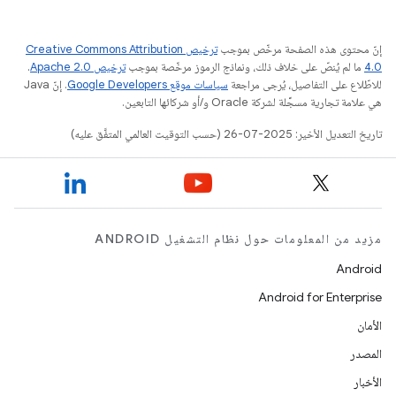
إنّ محتوى هذه الصفحة مرخّص بموجب
ترخيص Creative Commons Attribution
4.0‏
ما لم يُنصّ على خلاف ذلك، ونماذج الرموز مرخّصة بموجب
ترخيص Apache 2.0‏
.
للاطّلاع على التفاصيل، يُرجى مراجعة
سياسات موقع Google Developers‏
. إنّ Java
هي علامة تجارية مسجَّلة لشركة Oracle و/أو شركائها التابعين.
تاريخ التعديل الأخير: 2025-07-26 (حسب التوقيت العالمي المتفَّق عليه)
مزيد من المعلومات حول نظام التشغيل ANDROID
Android
Android for Enterprise
الأمان
المصدر
الأخبار