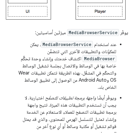
يوفّر
MediaBrowserService
ميزتَين أساسيتَين:
عند استخدام
MediaBrowserService
، يمكن
للمكوّنات والتطبيقات الأخرى التي تتضمَّن
MediaBrowser
اكتشاف خدمتك وإنشاء وحدة تحكُّم
خاصة بها في الوسائط والاتصال بجلسة تشغيل الوسائط
والتحكّم في المشغّل. بهذه الطريقة تتمكن تطبيقات Wear
OS وAndroid Auto من الوصول إلى تطبيق الوسائط
الخاص بك.
ويوفّر أيضًا
واجهة برمجة تطبيقات للتصفّح
اختيارية. لا
يجب أن تستخدم التطبيقات هذه الميزة. تتيح واجهة
برمجة تطبيقات التصفح للعملاء الاستعلام عن الخدمة
وإنشاء تمثيل للتسلسل الهرمي للمحتوى، والذي قد يمثل
قوائم تشغيل أو مكتبة وسائط أو أي نوع آخر من