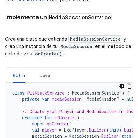
Implementa un
Media
Session
Service
Crea una clase que extienda
MediaSessionService
y
crea una instancia de tu
MediaSession
en el método de
ciclo de vida
onCreate()
.
Kotlin
Java
class
PlaybackService
:
MediaSessionService
()
{
private
var
mediaSession
:
MediaSession? 
=
null
// Create your Player and MediaSession in the 
override
fun
onCreate
()
{
super
.
onCreate
()
val
player
=
ExoPlayer
.
Builder
(
this
).
build
mediaSession
=
MediaSession
.
Builder
(
this
,