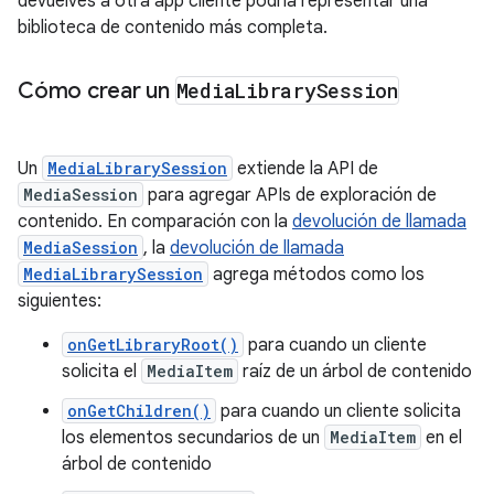
devuelves a otra app cliente podría representar una
biblioteca de contenido más completa.
Cómo crear un
Media
Library
Session
Un
MediaLibrarySession
extiende la API de
MediaSession
para agregar APIs de exploración de
contenido. En comparación con la
devolución de llamada
MediaSession
, la
devolución de llamada
MediaLibrarySession
agrega métodos como los
siguientes:
onGetLibraryRoot()
para cuando un cliente
solicita el
MediaItem
raíz de un árbol de contenido
onGetChildren()
para cuando un cliente solicita
los elementos secundarios de un
MediaItem
en el
árbol de contenido