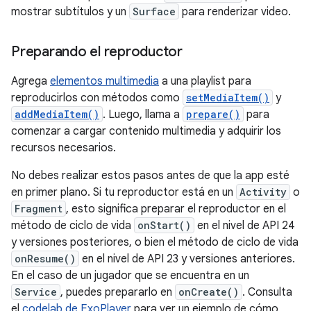
mostrar subtítulos y un
Surface
para renderizar video.
Preparando el reproductor
Agrega
elementos multimedia
a una playlist para
reproducirlos con métodos como
setMediaItem()
y
addMediaItem()
. Luego, llama a
prepare()
para
comenzar a cargar contenido multimedia y adquirir los
recursos necesarios.
No debes realizar estos pasos antes de que la app esté
en primer plano. Si tu reproductor está en un
Activity
o
Fragment
, esto significa preparar el reproductor en el
método de ciclo de vida
onStart()
en el nivel de API 24
y versiones posteriores, o bien el método de ciclo de vida
onResume()
en el nivel de API 23 y versiones anteriores.
En el caso de un jugador que se encuentra en un
Service
, puedes prepararlo en
onCreate()
. Consulta
el
codelab de ExoPlayer
para ver un ejemplo de cómo