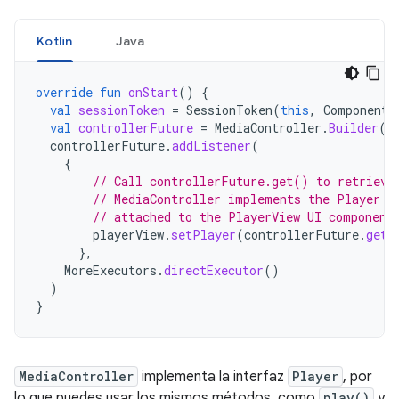
Kotlin
Java
override
fun
onStart
()
{
val
sessionToken
=
SessionToken
(
this
,
ComponentN
val
controllerFuture
=
MediaController
.
Builder
(
t
controllerFuture
.
addListener
(
{
// Call controllerFuture.get() to retrieve
// MediaController implements the Player i
// attached to the PlayerView UI component
playerView
.
setPlayer
(
controllerFuture
.
get
(
},
MoreExecutors
.
directExecutor
()
)
}
MediaController
implementa la interfaz
Player
, por
lo que puedes usar los mismos métodos, como
play()
y