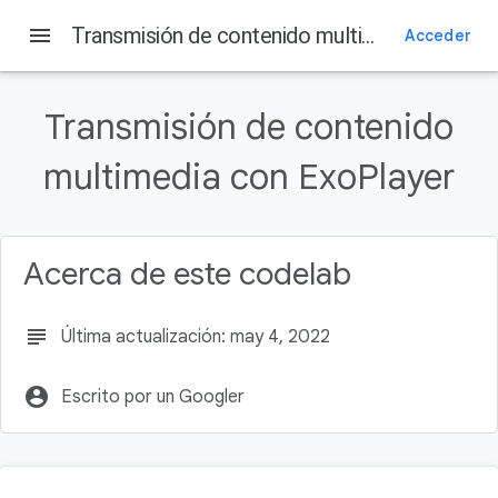
Android Developers
menu
Imprescindibles
Transmisión de contenido multimedia con ExoPlayer
Acceder
Camera & media dev center
Guías
En esta página
Transmisión de contenido
Antes de comenzar
multimedia con ExoPlayer
Requisitos previos
Actividades
Requisitos
Prepárate
Acerca de este codelab
subject
Última actualización: may 4, 2022
account_circle
Escrito por un Googler