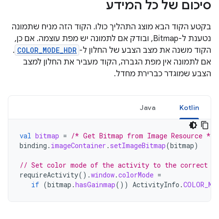
סיכום של כל המידע
בקטע הקוד הבא מוצג התהליך כולו. הקוד הזה מניח שתמונה
נטענת ל-Bitmap, ובודק אם לתמונה יש מפת עוצמה. אם כן,
הקוד משנה את מצב הצבע של החלון ל-
COLOR_MODE_HDR
.
אם לתמונה אין מפת הגברה, הקוד מעביר את החלון למצב
הצבע שמוגדר כברירת מחדל.
Java
Kotlin
val
bitmap
=
/* Get Bitmap from Image Resource */
binding
.
imageContainer
.
setImageBitmap
(
bitmap
)
// Set color mode of the activity to the correct c
requireActivity
().
window
.
colorMode
=
if
(
bitmap
.
hasGainmap
())
ActivityInfo
.
COLOR_MO