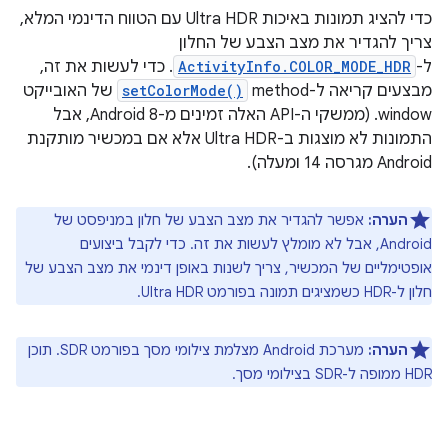
כדי להציג תמונות באיכות Ultra HDR עם הטווח הדינמי המלא,
צריך להגדיר את מצב הצבע של החלון
ל-
ActivityInfo.COLOR_MODE_HDR
. כדי לעשות את זה,
מבצעים קריאה ל-method‏
setColorMode()
של האובייקט
window. (ממשקי ה-API האלה זמינים מ-Android 8, אבל
התמונות לא מוצגות ב-Ultra HDR אלא אם במכשיר מותקנת
Android מגרסה 14 ומעלה).
הערה:
אפשר להגדיר את מצב הצבע של חלון במניפסט של
Android, אבל לא מומלץ לעשות את זה. כדי לקבל ביצועים
אופטימליים של המכשיר, צריך לשנות באופן דינמי את מצב הצבע של
חלון ל-HDR כשמציגים תמונה בפורמט Ultra HDR.
הערה:
מערכת Android מצלמת צילומי מסך בפורמט SDR. תוכן
HDR ממופה ל-SDR בצילומי מסך.