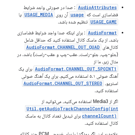
AudioAttributes
: صدا در صورتی واجد شرایط
فضاسازی است که
usage
آن روی
USAGE_MEDIA
یا
USAGE_GAME
تنظیم شده باشد.
AudioFormat
: برای اینکه صدا واجد شرایط فضاسازی
باشد، از یک ماسک کانال استفاده کنید که حداقل شامل
کانال‌های
AudioFormat.CHANNEL_OUT_QUAD
(جلو-چپ، جلو-راست، عقب-چپ و عقب-راست) باشد. در
مثال زیر، ما از
AudioFormat.CHANNEL_OUT_5POINT1
برای یک
آهنگ صوتی ۵.۱ استفاده می‌کنیم. برای یک آهنگ صوتی
استریو،
AudioFormat.CHANNEL_OUT_STEREO
استفاده کنید.
اگر از Media3 استفاده می‌کنید، می‌توانید از
Util.getAudioTrackChannelConfig(int
channelCount)
برای تبدیل تعداد کانال به ماسک
کانال استفاده کنید.
علاوه بر این، اگر رمزگشا را برای خروجی PCM چند کاناله