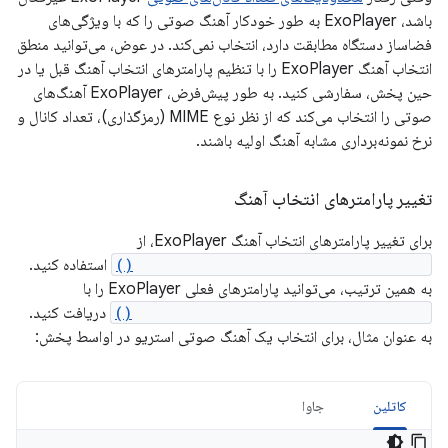
باشد، ExoPlayer به طور خودکار آهنگ صوتی را که با ویژگی‌های
فضاساز دستگاه مطابقت دارد، انتخاب نمی‌کند. در عوض، می‌توانید منطق
انتخاب آهنگ ExoPlayer را با تنظیم پارامترهای انتخاب آهنگ قبل یا در
حین پخش، سفارشی کنید. به طور پیش‌فرض، ExoPlayer آهنگ‌های
صوتی را انتخاب می‌کند که از نظر نوع MIME (رمزگذاری)، تعداد کانال و
نرخ نمونه‌برداری مشابه آهنگ اولیه باشند.
تغییر پارامترهای انتخاب آهنگ
برای تغییر پارامترهای انتخاب آهنگ ExoPlayer، از
Player.setTrackSelectionParameters()
استفاده کنید.
به همین ترتیب، می‌توانید پارامترهای فعلی ExoPlayer را با
Player.getTrackSelectionParameters()
دریافت کنید.
به عنوان مثال، برای انتخاب یک آهنگ صوتی استریو در اواسط پخش:
کاتلین
جاوا