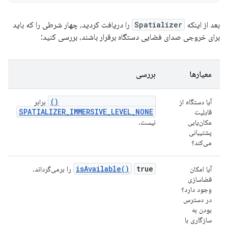
بعد از اینکه
Spatializer
را دریافت کردید، چهار شرطی را که باید
برای خروجی صدای فضایی دستگاه برقرار باشند، بررسی کنید:
معیارها
بررسی
getImmersiveAudioLevel()
آیا دستگاه از
برابر
SPATIALIZER_IMMERSIVE_LEVEL_NONE
قابلیت
مکان‌یابی
نیست.
پشتیبانی
می‌کند؟
isAvailable()
true
آیا امکان
را برمی‌گرداند.
فضاسازی
وجود دارد؟
در دسترس
بودن به
سازگاری با