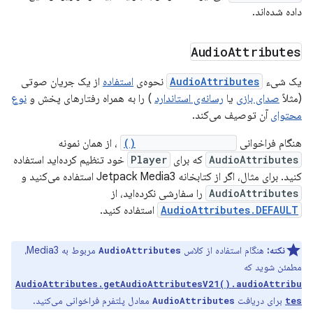
داده شده‌اند.
Audio
Attributes
یک شیء
AudioAttributes
نحوه‌ی
استفاده
از یک جریان صوتی
(مثلاً
صدای بازی
یا
رسانه‌ی استاندارد
) را به همراه رفتارهای پخش و
نوع
محتوای
آن توصیف می‌کند.
هنگام فراخوانی
canBeSpatialized()
، از همان نمونه
AudioAttributes
که برای
Player
خود تنظیم کرده‌اید استفاده
کنید. برای مثال، اگر از کتابخانه Jetpack Media3 استفاده می‌کنید و
AudioAttributes
را سفارشی نکرده‌اید، از
AudioAttributes.DEFAULT
استفاده کنید.
نکته:
هنگام استفاده از کلاس
مربوط به Media3،
AudioAttributes
مطمئن شوید که
AudioAttributes.getAudioAttributesV21().audioAttribu
برای دریافت
معادل پلتفرم فراخوانی می‌کنید.
AudioAttributes
tes