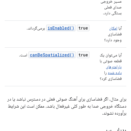
مسیر خروجی
صدای فعلی
بستگی دارد.
isEnabled()
true
آیا
امکان
برمی‌گرداند.
فضاسازی
وجود دارد؟
canBeSpatialized()
true
آیا می‌توان یک
است.
قطعه صوتی با
پارامترهای
داده شده
را
فضاسازی کرد؟
برای مثال، اگر فضاسازی برای آهنگ صوتی فعلی در دسترس نباشد یا در
دستگاه خروجی صدا به طور کلی غیرفعال باشد، ممکن است این شرایط
برآورده نشوند.
ردیابی سر