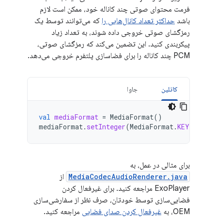
فرمت محتوای صوتی چند کاناله خود، ممکن است لازم
باشد
حداکثر تعداد کانال‌هایی را
که می‌توانند توسط یک
رمزگشای صوتی خروجی داده شوند، به تعداد زیاد
پیکربندی کنید. این تضمین می‌کند که رمزگشای صوتی،
PCM چند کاناله را برای فضاسازی پلتفرم خروجی می‌دهد.
کاتلین
جاوا
val
mediaFormat
=
MediaFormat
()
mediaFormat
.
setInteger
(
MediaFormat
.
KEY_MAX_O
برای مثالی در عمل، به
MediaCodecAudioRenderer.java
از
ExoPlayer مراجعه کنید. برای غیرفعال کردن
فضایی‌سازی توسط خودتان، صرف نظر از سفارشی‌سازی
OEM، به
غیرفعال کردن صدای فضایی
مراجعه کنید.