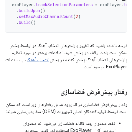
exoPlayer
.
trackSelectionParameters
=
exoPlayer
.
tra
.
buildUpon
()
.
setMaxAudioChannelCount
(
2
)
.
build
()
توجه داشته باشید که تغییر پارامترهای انتخاب آهنگ در اواسط پخش
ممکن است باعث وقفه در پخش شود. اطلاعات بیشتر در مورد تنظیم
پارامترهای انتخاب آهنگ پخش کننده در بخش
انتخاب آهنگ
در مستندات
ExoPlayer موجود است.
رفتار پیش‌فرض فضاسازی
رفتار پیش‌فرض فضاسازی در اندروید شامل رفتارهای زیر است که ممکن
است توسط تولیدکنندگان اصلی تجهیزات (OEM) سفارشی‌سازی شوند:
فقط محتوای چند کاناله فضاسازی می‌شود، نه محتوای
استریو. اگر از ExoPlayer استفاده نمی‌کنید، بسته به