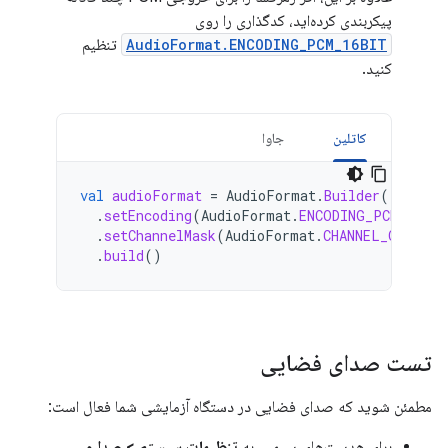
پیکربندی کرده‌اید، کدگذاری را روی
AudioFormat.ENCODING_PCM_16BIT
تنظیم
کنید.
کاتلین
جاوا
val
audioFormat
=
AudioFormat
.
Builder
()
.
setEncoding
(
AudioFormat
.
ENCODING_PCM_16BIT
.
setChannelMask
(
AudioFormat
.
CHANNEL_OUT_5PO
.
build
()
تست صدای فضایی
مطمئن شوید که صدای فضایی در دستگاه آزمایشی شما فعال است:
برای هدست‌های سیمی، به
تنظیمات سیستم > صدا و