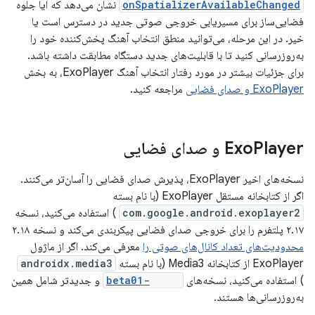
onSpatializerAvailableChanged
نشان می‌دهد که آیا جلوه
فضایی‌ساز برای مسیریابی خروجی صوتی جدید در دسترس است یا
خیر. در این مرحله، می‌توانید منطق انتخاب آهنگ پخش‌کننده خود را
به‌روزرسانی کنید تا با قابلیت‌های جدید دستگاه مطابقت داشته باشد.
برای جزئیات بیشتر در مورد رفتار انتخاب آهنگ ExoPlayer، به بخش
ExoPlayer و صدای فضایی
مراجعه کنید.
Player و صدای فضایی
Exo
نسخه‌های اخیر ExoPlayer، پذیرش صدای فضایی را آسان‌تر می‌کنند.
اگر از کتابخانه مستقل ExoPlayer (با نام بسته
com.google.android.exoplayer2
) استفاده می‌کنید، نسخه
۲.۱۷ پلتفرم را برای خروجی صدای فضایی پیکربندی می‌کند و نسخه ۲.۱۸
محدودیت‌های تعداد کانال‌های صوتی را
معرفی می‌کند. اگر از ماژول
ExoPlayer از کتابخانه Media3 (با نام بسته
androidx.media3
) استفاده می‌کنید، نسخه‌های
1.0.0-beta01
و جدیدتر شامل همین
به‌روزرسانی‌ها هستند.