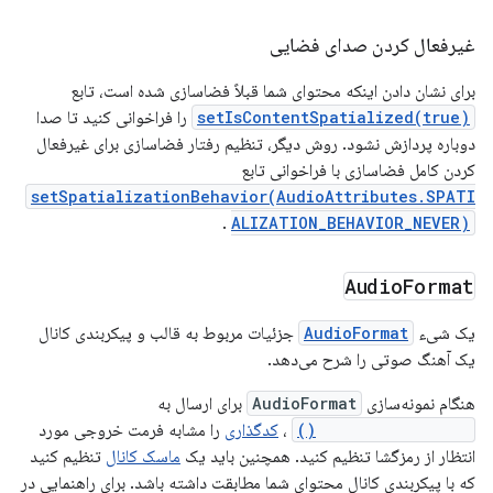
غیرفعال کردن صدای فضایی
برای نشان دادن اینکه محتوای شما قبلاً فضاسازی شده است، تابع
setIsContentSpatialized(true)
را فراخوانی کنید تا صدا
دوباره پردازش نشود. روش دیگر، تنظیم رفتار فضاسازی برای غیرفعال
کردن کامل فضاسازی با فراخوانی تابع
setSpatializationBehavior(AudioAttributes.SPATI
.
ALIZATION_BEHAVIOR_NEVER)
Audio
Format
یک شیء
AudioFormat
جزئیات مربوط به قالب و پیکربندی کانال
یک آهنگ صوتی را شرح می‌دهد.
هنگام نمونه‌سازی
AudioFormat
برای ارسال به
canBeSpatialized()
،
کدگذاری
را مشابه فرمت خروجی مورد
انتظار از رمزگشا تنظیم کنید. همچنین باید یک
ماسک کانال
تنظیم کنید
که با پیکربندی کانال محتوای شما مطابقت داشته باشد. برای راهنمایی در