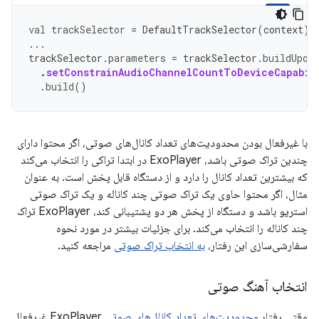
val
trackSelector
=
DefaultTrackSelector
(
context
)
...
trackSelector
.
parameters
=
trackSelector
.
buildUpon
.
setConstrainAudioChannelCountToDeviceCapabil
.
build
()
با غیرفعال بودن محدودیت‌های تعداد کانال‌های صوتی، اگر محتوا دارای
چندین تراک صوتی باشد، ExoPlayer در ابتدا تراکی را انتخاب می‌کند
که بیشترین تعداد کانال را دارد و از دستگاه قابل پخش است. به عنوان
مثال، اگر محتوا حاوی یک تراک صوتی چند کاناله و یک تراک صوتی
استریو باشد و دستگاه از پخش هر دو پشتیبانی کند، ExoPlayer تراک
چند کاناله را انتخاب می‌کند. برای جزئیات بیشتر در مورد نحوه
سفارشی‌سازی این رفتار،
به انتخاب تراک صوتی
مراجعه کنید.
انتخاب آهنگ صوتی
وقتی رفتار
محدودیت‌های تعداد کانال‌های صوتی
ExoPlayer غیرفعال