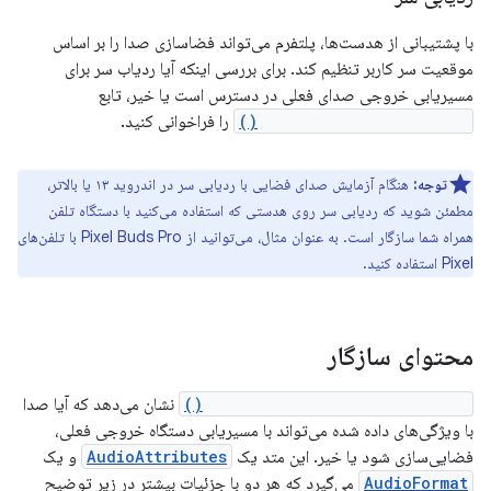
با پشتیبانی از هدست‌ها، پلتفرم می‌تواند فضاسازی صدا را بر اساس
موقعیت سر کاربر تنظیم کند. برای بررسی اینکه آیا ردیاب سر برای
مسیریابی خروجی صدای فعلی در دسترس است یا خیر، تابع
isHeadTrackerAvailable()
را فراخوانی کنید.
توجه:
هنگام آزمایش صدای فضایی با ردیابی سر در اندروید ۱۳ یا بالاتر،
مطمئن شوید که ردیابی سر روی هدستی که استفاده می‌کنید با دستگاه تلفن
همراه شما سازگار است. به عنوان مثال، می‌توانید از Pixel Buds Pro با تلفن‌های
Pixel استفاده کنید.
محتوای سازگار
Spatializer.canBeSpatialized()
نشان می‌دهد که آیا صدا
با ویژگی‌های داده شده می‌تواند با مسیریابی دستگاه خروجی فعلی،
فضایی‌سازی شود یا خیر. این متد یک
AudioAttributes
و یک
AudioFormat
می‌گیرد که هر دو با جزئیات بیشتر در زیر توضیح