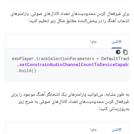
برای غیرفعال کردن محدودیت‌های تعداد کانال‌های صوتی، پارامترهای
انتخاب آهنگ را در پخش‌کننده مطابق شکل زیر تنظیم کنید:
کاتلین
جاوا
exoPlayer
.
trackSelectionParameters
=
DefaultTrackS
.
setConstrainAudioChannelCountToDeviceCapabil
.
build
()
به طور مشابه، می‌توانید پارامترهای یک انتخابگر آهنگ موجود را برای
غیرفعال کردن محدودیت‌های تعداد کانال‌های صوتی به شرح زیر
به‌روزرسانی کنید:
کاتلین
جاوا