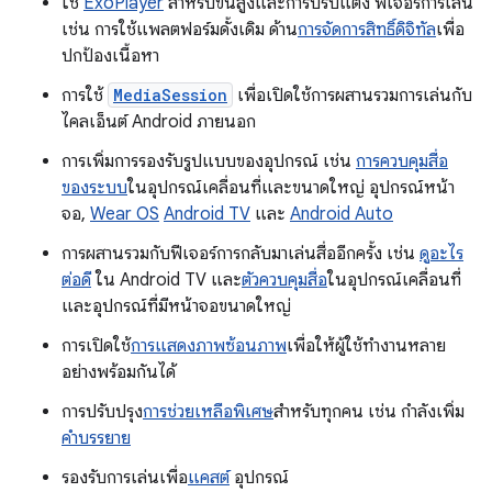
ใช้
ExoPlayer
สำหรับขั้นสูงและการปรับแต่ง ฟีเจอร์การเล่น
เช่น การใช้แพลตฟอร์มดั้งเดิม ด้าน
การจัดการสิทธิ์ดิจิทัล
เพื่อ
ปกป้องเนื้อหา
การใช้
MediaSession
เพื่อเปิดใช้การผสานรวมการเล่นกับ
ไคลเอ็นต์ Android ภายนอก
การเพิ่มการรองรับรูปแบบของอุปกรณ์ เช่น
การควบคุมสื่อ
ของระบบ
ในอุปกรณ์เคลื่อนที่และขนาดใหญ่ อุปกรณ์หน้า
จอ,
Wear OS
Android TV
และ
Android Auto
การผสานรวมกับฟีเจอร์การกลับมาเล่นสื่ออีกครั้ง เช่น
ดูอะไร
ต่อดี
ใน Android TV และ
ตัวควบคุมสื่อ
ในอุปกรณ์เคลื่อนที่
และอุปกรณ์ที่มีหน้าจอขนาดใหญ่
การเปิดใช้
การแสดงภาพซ้อนภาพ
เพื่อให้ผู้ใช้ทำงานหลาย
อย่างพร้อมกันได้
การปรับปรุง
การช่วยเหลือพิเศษ
สำหรับทุกคน เช่น กำลังเพิ่ม
คำบรรยาย
รองรับการเล่นเพื่อ
แคสต์
อุปกรณ์