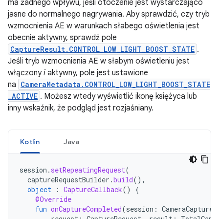
ma żadnego wpływu, jeśli otoczenie jest wystarczająco
jasne do normalnego nagrywania. Aby sprawdzić, czy tryb
wzmocnienia AE w warunkach słabego oświetlenia jest
obecnie aktywny, sprawdź pole
CaptureResult.CONTROL_LOW_LIGHT_BOOST_STATE
.
Jeśli tryb wzmocnienia AE w słabym oświetleniu jest
włączony
i
aktywny, pole jest ustawione
na
CameraMetadata.CONTROL_LOW_LIGHT_BOOST_STATE
_ACTIVE
. Możesz wtedy wyświetlić ikonę księżyca lub
inny wskaźnik, że podgląd jest rozjaśniany.
Kotlin
Java
session
.
setRepeatingRequest
(
captureRequestBuilder
.
build
(),
object
:
CaptureCallback
()
{
@Override
fun
onCaptureCompleted
(
session
:
CameraCaptureS
request
:
CaptureRequest
,
result
:
TotalCapt