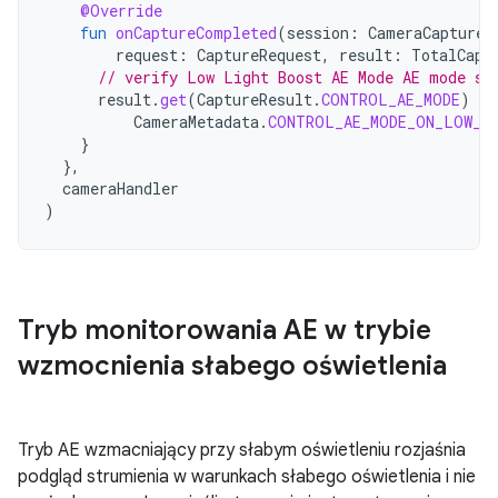
@Override
fun
onCaptureCompleted
(
session
:
CameraCaptureS
request
:
CaptureRequest
,
result
:
TotalCapt
// verify Low Light Boost AE Mode AE mode se
result
.
get
(
CaptureResult
.
CONTROL_AE_MODE
)
==
CameraMetadata
.
CONTROL_AE_MODE_ON_LOW_L
}
},
cameraHandler
)
Tryb monitorowania AE w trybie
wzmocnienia słabego oświetlenia
Tryb AE wzmacniający przy słabym oświetleniu rozjaśnia
podgląd strumienia w warunkach słabego oświetlenia i nie