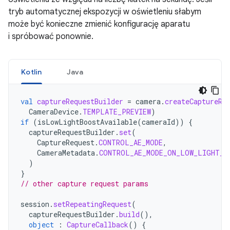
tryb automatycznej ekspozycji w oświetleniu słabym
może być konieczne zmienić konfigurację aparatu
i spróbować ponownie.
Kotlin
Java
val
captureRequestBuilder
=
camera
.
createCaptureRe
CameraDevice
.
TEMPLATE_PREVIEW
)
if
(
isLowLightBoostAvailable
(
cameraId
))
{
captureRequestBuilder
.
set
(
CaptureRequest
.
CONTROL_AE_MODE
,
CameraMetadata
.
CONTROL_AE_MODE_ON_LOW_LIGHT_B
)
}
// other capture request params
session
.
setRepeatingRequest
(
captureRequestBuilder
.
build
(),
object
:
CaptureCallback
()
{