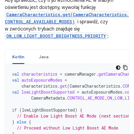
Aby sprawdzić, czy tryb wzmocnienia AE w słabym
oświetleniu jest dostępny, wywołaj funkcję
CameraCharacteristics.get(CameraCharacteristics.
CONTROL_AE_AVAILABLE_MODES)
i sprawdź, czy
w zwróconych trybach znajduje się
ON_LOW_LIGHT_BOOST_BRIGHTNESS_PRIORITY
:
Kotlin
Java
val
characteristics
=
cameraManager
.
getCameraChara
val
autoExposureModes
=
characteristics
.
get
(
CameraCharacteristics
.
CONT
val
lowLightBoostSupported
=
autoExposureModes
.
con
CameraMetadata
.
CONTROL_AE_MODE_ON_LOW_LIG
if
(
lowLightBoostSupported
)
{
// Enable Low Light Boost AE Mode (next section)
}
else
{
// Proceed without Low Light Boost AE Mode
}