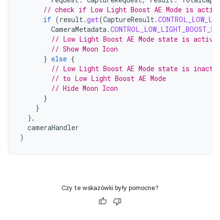
// check if Low Light Boost AE Mode is activ
if
(
result
.
get
(
CaptureResult
.
CONTROL_LOW_LI
CameraMetadata
.
CONTROL_LOW_LIGHT_BOOST_ST
// Low Light Boost AE Mode state is active
// Show Moon Icon
}
else
{
// Low Light Boost AE Mode state is inacti
// to Low Light Boost AE Mode
// Hide Moon Icon
}
}
},
cameraHandler
)
Czy te wskazówki były pomocne?