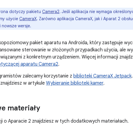
rona dotyczy pakietu
Camera2
. Jeśli aplikacja nie wymaga określony
amy użycie
CameraX
. Zarówno aplikacja CameraX, jak i Aparat 2 obsł
 i nowsze wersje.
kopoziomowy pakiet aparatu na Androida, który zastępuje wy
ansowane sterowanie w złożonych przypadkach użycia, ale w
związanymi z konkretnym urządzeniem. Więcej informacji znajd
dotyczącej aparatu Camera2
.
gramistów zalecamy korzystanie z
biblioteki CameraX Jetpack
 znajdziesz w artykule
Wybieranie biblioteki kamer
.
e materiały
ji o Aparacie 2 znajdziesz w tych dodatkowych materiałach.