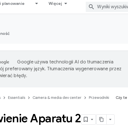
i planowanie
Więcej
zność
Google używa technologii AI do tłumaczenia
wój preferowany język. Tłumaczenia wygenerowane przez
ierać błędy.
s
Essentials
Camera & media dev center
Przewodniki
Czy te
enie Aparatu 2