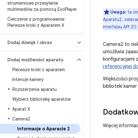
strumieniowe przesyłanie
multimediów za pomocą Exo
Player
Uwaga:
ta st
Ćwiczenie z programowania:
Aparatu2, zalec
Pierwsze kroki z Aparatem X
interfejsu API 21)
Dodaj dźwięk i obraz
Camera2 to nis
umożliwia zaaw
konfiguracjami 
Dodaj możliwości aparatu
referencyjnej 
Pierwsze kroki z aparatem
Większości pro
Intencje kamery
biblioteki kamer
Rozszerzenia aparatu
Wybierz bibliotekę aparatów
Aparat X
Dodatkow
Camera2
Więcej informac
Informacje o Aparacie 2