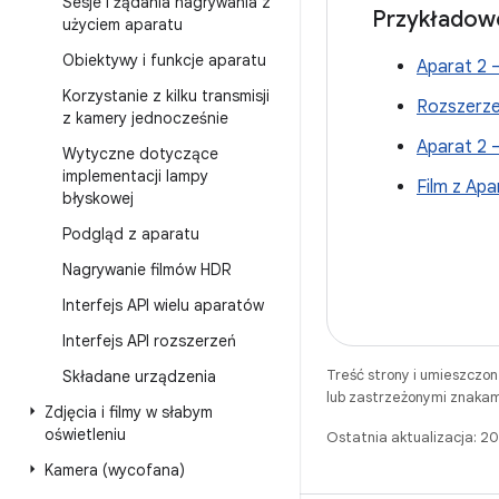
Sesje i żądania nagrywania z
Przykładowe
użyciem aparatu
Obiektywy i funkcje aparatu
Aparat 2 
Korzystanie z kilku transmisji
Rozszerz
z kamery jednocześnie
Aparat 2 
Wytyczne dotyczące
implementacji lampy
Film z Apa
błyskowej
Podgląd z aparatu
Nagrywanie filmów HDR
Interfejs API wielu aparatów
Interfejs API rozszerzeń
Treść strony i umieszczo
Składane urządzenia
lub zastrzeżonymi znakam
Zdjęcia i filmy w słabym
oświetleniu
Ostatnia aktualizacja: 
Kamera (wycofana)