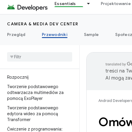
Essentials
Projektowanie 
CAMERA & MEDIA DEV CENTER
Przegląd
Przewodniki
Sample
Społec
treści na T
Rozpocznij
AI mogą zaw
Tworzenie podstawowego
odtwarzacza multimediów za
pomocą Exo
Player
Android Developer
Tworzenie podstawowego
edytora wideo za pomocą
Omówi
Transformer
Ćwiczenie z programowania: