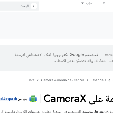
المزيد
/
تستخدم Google تكنولوجيا الذكاء الاصطناعي لترجمة
تك المفضّلة، وقد تتضمّن بعض الأخطاء.
Essentials
Camera & media dev center
الأدلة
لى Camera
X
جزء من
d Jetpack
CameraX هي مكتبة Jetpack مصممة للمساعدة في تسهيل تطوير تطبيقات الكاميرا. بال