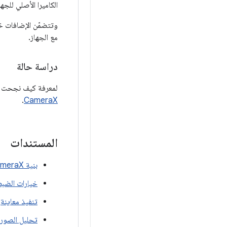
الكاميرا الأصلي للج
مع الجهاز.
دراسة حالة
لمعرفة كيف نجحت شركة CameraX في تبسيط عملية التطوير لنظام Monzo
.
CameraX
المستندات
بنية CameraX
خيارات الضب
تنفيذ معاينة
تحليل الصور