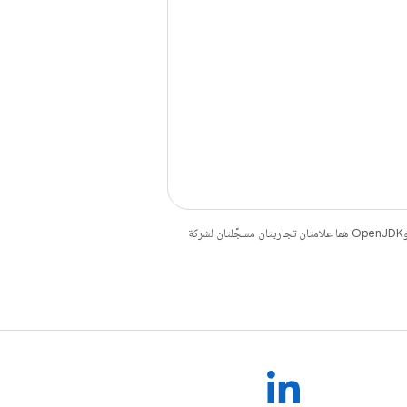
. إنّ Java وOpenJDK هما علامتان تجاريتان مسجَّلتان لشركة