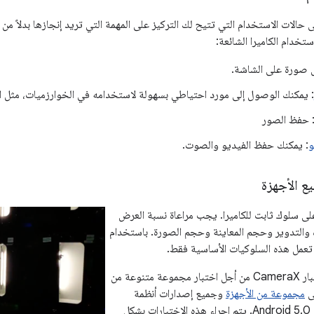
ز CameraX على حالات الاستخدام التي تتيح لك التركيز على المهمة التي تريد إنجازها بدلاً
تخدام الكاميرا الشائعة:
 صورة على الشاشة.
: يمكنك الوصول إلى مورد احتياطي بسهولة لاستخدامه في الخوارزميات، مثل النقل
 حفظ الصور
و
: يمكنك حفظ الفيديو والصوت.
ع الأجهزة
ى سلوك ثابت للكاميرا. يجب مراعاة نسبة العرض
اه والتدوير وحجم المعاينة وحجم الصورة. باستخدام
ندير مختبرًا آليًا لاختبار CameraX من أجل اختبار مجموعة متنوعة من
لى
مجموعة من الأجهزة
وجميع إصدارات أنظمة
التشغيل منذ الإصدار Android 5.0. يتم إجراء هذه الاختبارات بشكل