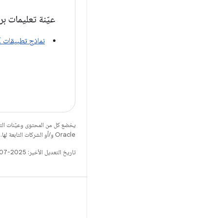
عيّنة تعليمات ب
نماذج تطبيقات CameraX
يخضع كل من المحتوى وعيّنات الت
Oracle و/أو الشركات التابعة لها.
تاريخ التعديل الأخير: 2025-07-26 (حسب التوقيت العالمي المتفَّق عليه)