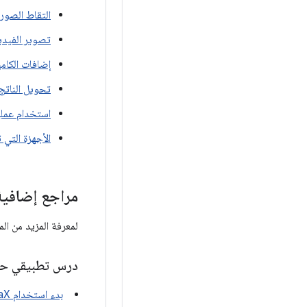
التقاط الصور
تصوير الفيدي
إضافات الكامي
تحويل الناتج
استخدام عملي
الأجهزة التي 
مراجع إضافية
لمعرفة المزيد من المعلومات عن CameraX، يُرجى الرجوع
درس تطبيقي حول
بدء استخدام CameraX