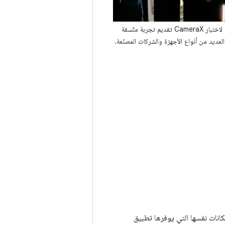
يضمن المختبر الآلي لاختبار CameraX تقديم تجربة متّسقة
لعديد من أنواع الأجهزة والشركات المصنّعة.
كانات نفسها التي يوفرها تطبيق