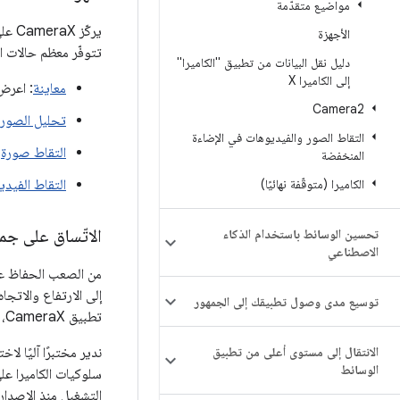
مواضيع متقدّمة
يركّ
الأجهزة
تتوفّر معظم حالات اس
دليل نقل البيانات من تطبيق "الكاميرا"
إلى الكاميرا X
معاينة
: اعرض
Camera2
تحليل الصور
التقاط الصور والفيديوهات في الإضاءة
التقاط صورة
:
المنخفضة
الكاميرا (متوقّفة نهائيًا)
التقاط الفيدي
الاتّساق على جمي
تحسين الوسائط باستخدام الذكاء
الاصطناعي
من الصعب الحفاظ عل
إلى الارتفاع والاتج
توسيع مدى وصول تطبيقك إلى الجمهور
تطبيق CameraX، تعمل هذه السلوكيات الأساسية فقط.
الانتقال إلى مستوى أعلى من تطبيق
الوسائط
سلوكيات الكاميرا ع