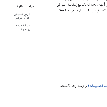
باستخدام CameraX. وهو يوفّر واجهة برمجة تطبيقات متسقة وسهلة الاستخدام تعمل على معظم أجهزة Android، مع إمكانية التوافق
مراجع إضافية
درس تطبيقي
حول الترميز
عيّنة تعليمات
برمجية
والإصدارات الأحدث،