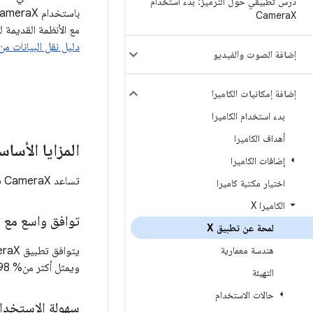
درس تطبيقي حول الترميز: بدء استخدام
Camera
X
مع الأنظمة القديمة للإصدار Android 5.0 (المستوى 21 من واجهة برمجة التطبيقات). في حال نقل
دليل نقل البيانات من الكاميرا1
إضافة الصوت والفيديو
إضافة إمكانيات الكاميرا
بدء استخدام الكاميرا
أهداف الكاميرا
المزايا الأساس
إضافات الكاميرا
تساعد CameraX في تحسين تجربة مطوّري البرامج بعدة طرق رئيسية.
اختيار مكتبة كاميرا
الكاميرا X
توافق واسع مع ا
لمحة عن تطبيق X
هندسة معمارية
يتوافق تطبيق CameraX مع الأجهزة التي تعمل بالإصدار
ويمثل أكثر من% 98 من أجهزة Android الحالية.
التهيئة
حالات الاستخدام
سهولة الاستخدا