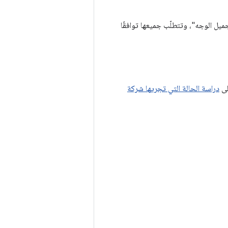
ي الديناميكية (HDR) و"الوضع الليلي" و"تجميل الوجه"، وتتطلّب جميعها توافقًا
دراسة الحالة التي تجريها شركة