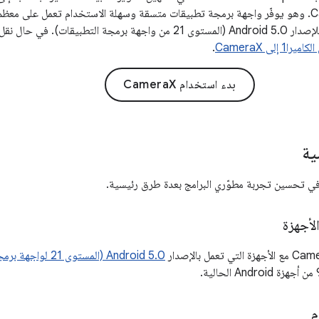
 تطبيق من الكاميرا1، يُرجى مراجعة
 إلى CameraX
.
بدء استخدام CameraX
ية
لأجهزة
Android 5.0 (المستوى 21 لواجهة برمجة التطبيقات)
م