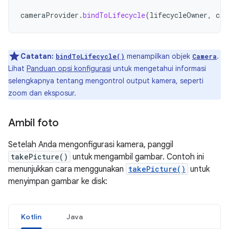
cameraProvider
.
bindToLifecycle
(
lifecycleOwner
,
cam
Catatan:
menampilkan objek
.
bindToLifecycle()
Camera
Lihat
Panduan opsi konfigurasi
untuk mengetahui informasi
selengkapnya tentang mengontrol output kamera, seperti
zoom dan eksposur.
Ambil foto
Setelah Anda mengonfigurasi kamera, panggil
takePicture()
untuk mengambil gambar. Contoh ini
menunjukkan cara menggunakan
takePicture()
untuk
menyimpan gambar ke disk:
Kotlin
Java