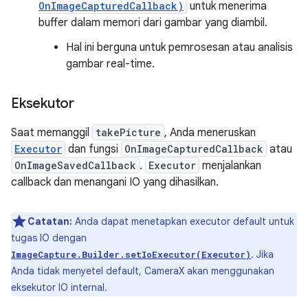
OnImageCapturedCallback)
untuk menerima
buffer dalam memori dari gambar yang diambil.
Hal ini berguna untuk pemrosesan atau analisis
gambar real-time.
Eksekutor
Saat memanggil
takePicture
, Anda meneruskan
Executor
dan fungsi
OnImageCapturedCallback
atau
OnImageSavedCallback
.
Executor
menjalankan
callback dan menangani IO yang dihasilkan.
Catatan:
Anda dapat menetapkan executor default untuk
tugas IO dengan
. Jika
ImageCapture.Builder.setIoExecutor(Executor)
Anda tidak menyetel default, CameraX akan menggunakan
eksekutor IO internal.