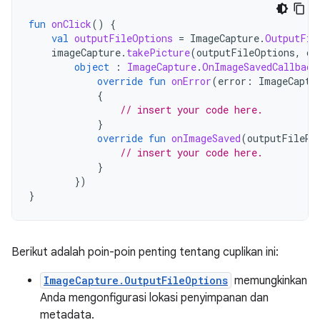
fun
onClick
()
{
val
outputFileOptions
=
ImageCapture
.
OutputFil
imageCapture
.
takePicture
(
outputFileOptions
,
ca
object
:
ImageCapture
.
OnImageSavedCallback
override
fun
onError
(
error
:
ImageCaptu
{
// insert your code here.
}
override
fun
onImageSaved
(
outputFileRe
// insert your code here.
}
})
}
Berikut adalah poin-poin penting tentang cuplikan ini:
ImageCapture.OutputFileOptions
memungkinkan
Anda mengonfigurasi lokasi penyimpanan dan
metadata.