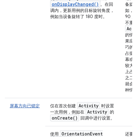
onDisplayChanged()
。在回
备旋
调内，更新用例的目标旋转角度，
如，
例如当设备旋转了 180 度时。
90 
不重
Acti
的情
果应
巧的
占据
幕或
较大
上占
之二
就会
种情
Activity
屏幕方向已锁定
仅在首次创建
时设置
Activity
一次用例，例如在
的
on
Create(
)
回调中进行设置。
Orientation
Event
使用
还要