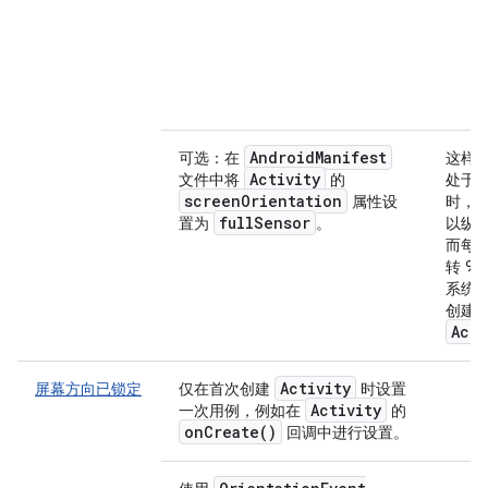
Android
Manifest
可选：在
这样
Activity
文件中将
的
处于
screen
Orientation
属性设
时，
full
Sensor
置为
。
以纵
而每
转 9
系统
创建
Acti
Activity
屏幕方向已锁定
仅在首次创建
时设置
Activity
一次用例，例如在
的
on
Create(
)
回调中进行设置。