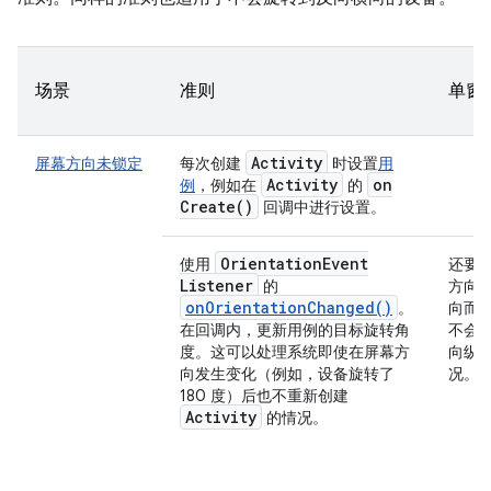
场景
准则
单窗
Activity
屏幕方向未锁定
每次创建
时设置
用
Activity
on
例
，例如在
的
Create(
)
回调中进行设置。
Orientation
Event
使用
还要
Listener
的
方向
onOrientationChanged()
。
向而
在回调内，更新用例的目标旋转角
不会
度。这可以处理系统即使在屏幕方
向纵
向发生变化（例如，设备旋转了
况。
180 度）后也不重新创建
Activity
的情况。