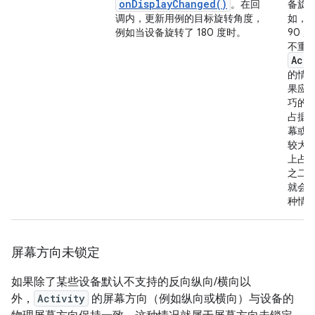
onDisplayChanged()
。在回
备旋
调内，更新用例的目标旋转角度，
如，
例如当设备旋转了 180 度时。
90 
不重
Acti
的情
果应
巧的
占据
幕或
较大
上占
之二
就会
种情
屏幕方向未锁定
如果除了某些设备默认不支持的反向纵向/横向以
外，
Activity
的屏幕方向（例如纵向或横向）与设备的