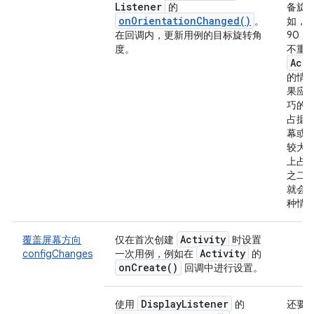
Listener
的
备旋
onOrientationChanged()
。
如，
在回调内，更新用例的目标旋转角
90 
度。
不重
Acti
的情
果应
巧的
占据
幕或
较大
上占
之二
就会
种情
Activity
覆盖屏幕方向
仅在首次创建
时设置
Activity
configChanges
一次用例，例如在
的
on
Create(
)
回调中进行设置。
Display
Listener
使用
的
还要