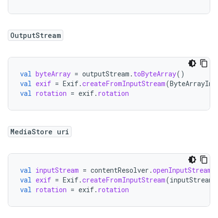
OutputStream
val
byteArray
=
outputStream
.
toByteArray
()
val
exif
=
Exif
.
createFromInputStream
(
ByteArrayInp
val
rotation
=
exif
.
rotation
MediaStore uri
val
inputStream
=
contentResolver
.
openInputStream
(
val
exif
=
Exif
.
createFromInputStream
(
inputStream
)
val
rotation
=
exif
.
rotation