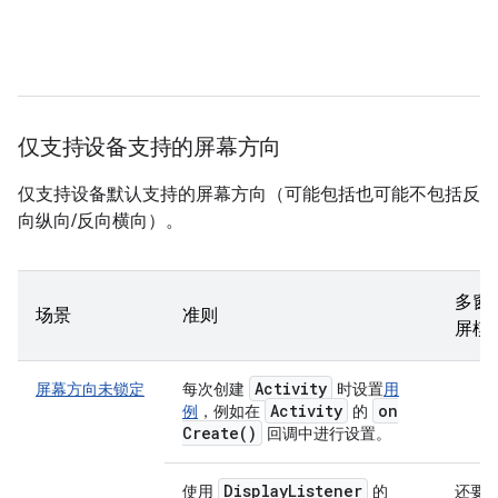
仅支持设备支持的屏幕方向
仅支持设备默认支持的屏幕方向（可能包括也可能不包括反
向纵向/反向横向）。
多窗
场景
准则
屏模
Activity
屏幕方向未锁定
每次创建
时设置
用
Activity
on
例
，例如在
的
Create(
)
回调中进行设置。
Display
Listener
使用
的
还要