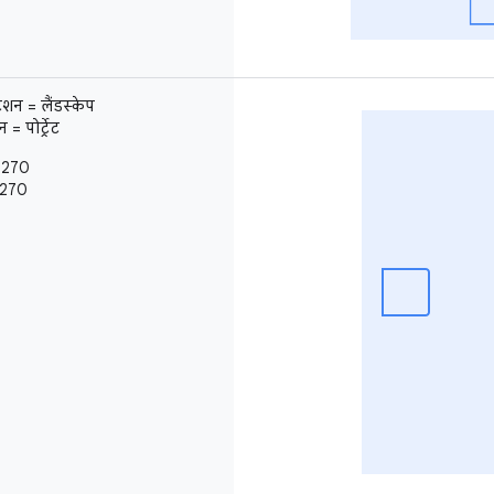
ेशन = लैंडस्केप
 पोर्ट्रेट
= 270
 270