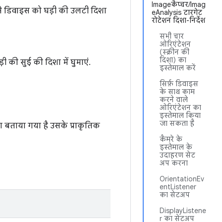
Imageकैप्चर/Imag
से डिवाइस को घड़ी की उलटी दिशा
eAnalysis टारगेट
रोटेशन दिशा-निर्देश
सभी चार
ओरिएंटेशन
(स्क्रीन की
दिशा) का
ी की सुई की दिशा में घुमाएं.
इस्तेमाल करें
सिर्फ़ डिवाइस
के साथ काम
करने वाले
ओरिएंटेशन का
इस्तेमाल किया
जा सकता है
ा बताया गया है उसके प्राकृतिक
कैमरे के
इस्तेमाल के
उदाहरण सेट
अप करना
OrientationEv
entListener
का सेटअप
DisplayListene
r का सेटअप