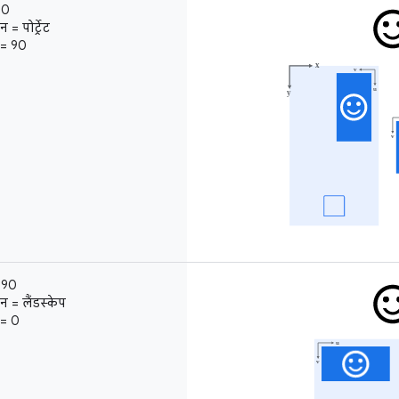
 0
= पोर्ट्रेट
 = 90
= 90
न = लैंडस्केप
 = 0