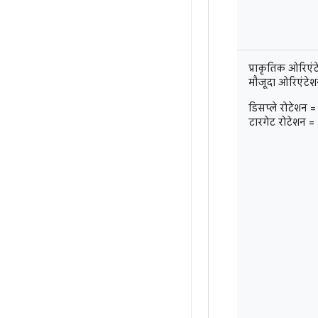
प्राकृतिक ओरिएंट
मौजूदा ओरिएंटेशन =
डिसप्ले रोटेशन 
टारगेट रोटेशन =