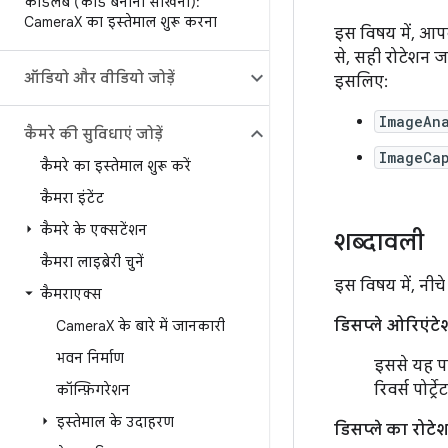
कोडलैब (कोड बनाना सीखना):
Camera
X का इस्तेमाल शुरू करना
इस विषय में, आप
से, सही रोटेशन 
ऑडियो और वीडियो जोड़ें
इसलिए:
ImageAna
कैमरे की सुविधाएं जोड़ें
ImageCa
कैमरे का इस्तेमाल शुरू करें
कैमरा इंटेंट
कैमरे के एक्सटेंशन
शब्दावली
कैमरा लाइब्रेरी चुनें
इस विषय में, नी
कैमराएक्स
डिसप्ले ओरिएंटे
Camera
X के बारे में जानकारी
भवन निर्माण
इससे यह पत
रिवर्स पोर्ट्
कॉन्फ़िगरेशन
इस्तेमाल के उदाहरण
डिसप्ले का रोटे