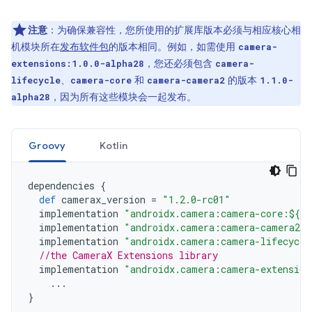
注意
：为确保兼容性，您所使用的扩展库版本必须与相应核心相
机模块所在
发布软件包
的版本相同。例如，如需使用
camera-
，您还必须包含
extensions:1.0.0-alpha28
camera-
、
和
的版本
lifecycle
camera-core
camera-camera2
1.1.0-
，因为所有这些模块会一起发布。
alpha28
Groovy
Kotlin
dependencies
{
def
camerax_version
=
"1.2.0-rc01"
implementation
"androidx.camera:camera-core:${ca
implementation
"androidx.camera:camera-camera2:$
implementation
"androidx.camera:camera-lifecycle
//the CameraX Extensions library
implementation
"androidx.camera:camera-extension
...
}