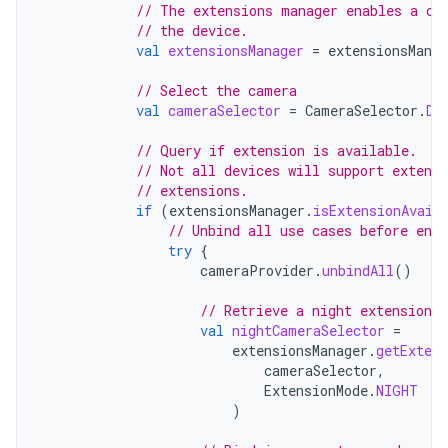
// The extensions manager enables a ca
// the device.
val
extensionsManager
=
extensionsMana
// Select the camera
val
cameraSelector
=
CameraSelector
.
DE
// Query if extension is available.
// Not all devices will support extens
// extensions.
if
(
extensionsManager
.
isExtensionAvail
// Unbind all use cases before ena
try
{
cameraProvider
.
unbindAll
()
// Retrieve a night extension 
val
nightCameraSelector
=
extensionsManager
.
getExten
cameraSelector
,
ExtensionMode
.
NIGHT
)