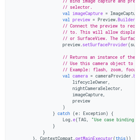
// Bind image capture and prev
// selector.
val
imageCapture
=
ImageCaptur
val
preview
=
Preview
.
Builder
(
// Connect the preview to rece
// to. This will allow display
// or SurfaceView. The Surface
preview
.
setSurfaceProvider
(
sur
// Returns an instance of the 
// Use this camera object to c
// Example: flash, zoom, focus
val
camera
=
cameraProvider
.
bi
lifecycleOwner
,
nightCameraSelector
,
imageCapture
,
preview
)
}
catch
(
e
:
Exception
)
{
Log
.
e
(
TAG
,
"Use case binding f
}
}
},
ContextCompat
.
getMainExecutor
(
this
))