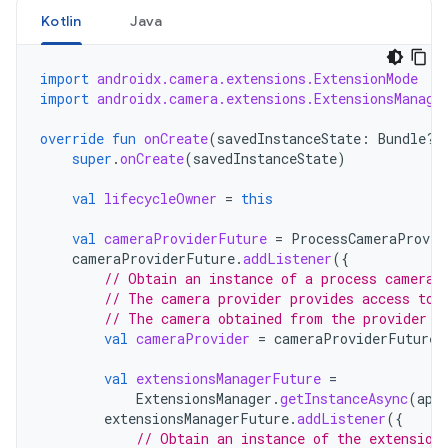
Kotlin
Java
import
androidx.camera.extensions.ExtensionMode
import
androidx.camera.extensions.ExtensionsManage
override
fun
onCreate
(
savedInstanceState
:
Bundle?)
super
.
onCreate
(
savedInstanceState
)
val
lifecycleOwner
=
this
val
cameraProviderFuture
=
ProcessCameraProvid
cameraProviderFuture
.
addListener
({
// Obtain an instance of a process camera 
// The camera provider provides access to 
// The camera obtained from the provider w
val
cameraProvider
=
cameraProviderFuture
.
val
extensionsManagerFuture
=
ExtensionsManager
.
getInstanceAsync
(
app
extensionsManagerFuture
.
addListener
({
// Obtain an instance of the extension