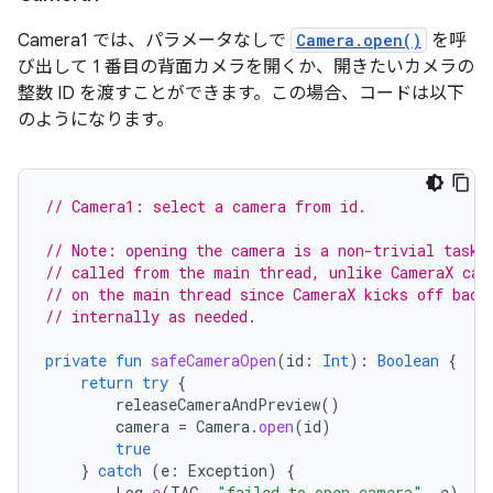
Camera1 では、パラメータなしで
Camera.open()
を呼
び出して 1 番目の背面カメラを開くか、開きたいカメラの
整数 ID を渡すことができます。この場合、コードは以下
のようになります。
// Camera1: select a camera from id.
// Note: opening the camera is a non-trivial task,
// called from the main thread, unlike CameraX cal
// on the main thread since CameraX kicks off back
// internally as needed.
private
fun
safeCameraOpen
(
id
:
Int
):
Boolean
{
return
try
{
releaseCameraAndPreview
()
camera
=
Camera
.
open
(
id
)
true
}
catch
(
e
:
Exception
)
{
Log
.
e
(
TAG
,
"failed to open camera"
,
e
)