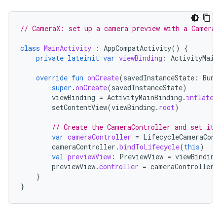
// CameraX: set up a camera preview with a CameraC
class
MainActivity
:
AppCompatActivity
()
{
private
lateinit
var
viewBinding
:
ActivityMain
override
fun
onCreate
(
savedInstanceState
:
Bund
super
.
onCreate
(
savedInstanceState
)
viewBinding
=
ActivityMainBinding
.
inflate
(
setContentView
(
viewBinding
.
root
)
// Create the CameraController and set it 
var
cameraController
=
LifecycleCameraCont
cameraController
.
bindToLifecycle
(
this
)
val
previewView
:
PreviewView
=
viewBinding
previewView
.
controller
=
cameraController
}
}