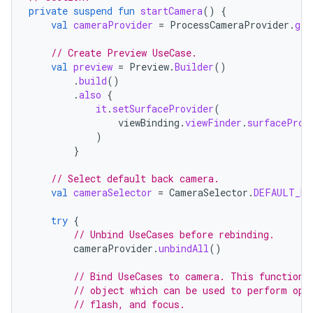
private
suspend
fun
startCamera
()
{
val
cameraProvider
=
ProcessCameraProvider
.
get
// Create Preview UseCase.
val
preview
=
Preview
.
Builder
()
.
build
()
.
also
{
it
.
setSurfaceProvider
(
viewBinding
.
viewFinder
.
surfaceProv
)
}
// Select default back camera.
val
cameraSelector
=
CameraSelector
.
DEFAULT_BA
try
{
// Unbind UseCases before rebinding.
cameraProvider
.
unbindAll
()
// Bind UseCases to camera. This function 
// object which can be used to perform ope
// flash, and focus.