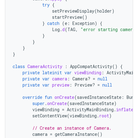
try
{
setPreviewDisplay
(
holder
)
startPreview
()
}
catch
(
e
:
Exception
)
{
Log
.
d
(
TAG
,
"error starting camera 
}
}
}
}
class
CameraActivity
:
AppCompatActivity
()
{
private
lateinit
var
viewBinding
:
ActivityMain
private
var
camera
:
Camera? 
=
null
private
var
preview
:
Preview? 
=
null
override
fun
onCreate
(
savedInstanceState
:
Bund
super
.
onCreate
(
savedInstanceState
)
viewBinding
=
ActivityMainBinding
.
inflate
(
setContentView
(
viewBinding
.
root
)
// Create an instance of Camera.
camera
=
getCameraInstance
()