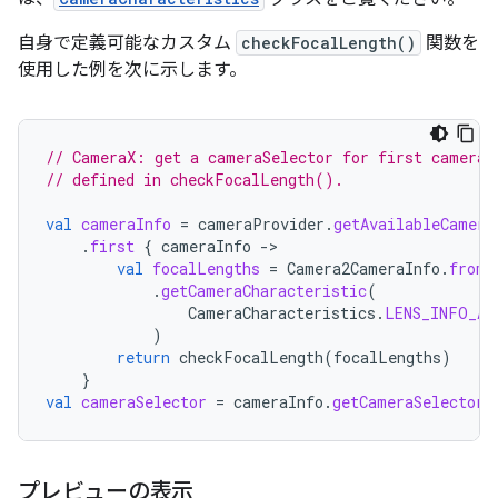
自身で定義可能なカスタム
checkFocalLength()
関数を
使用した例を次に示します。
// CameraX: get a cameraSelector for first camera 
// defined in checkFocalLength().
val
cameraInfo
=
cameraProvider
.
getAvailableCamera
.
first
{
cameraInfo
->
val
focalLengths
=
Camera2CameraInfo
.
from
(
.
getCameraCharacteristic
(
CameraCharacteristics
.
LENS_INFO_AV
)
return
checkFocalLength
(
focalLengths
)
}
val
cameraSelector
=
cameraInfo
.
getCameraSelector
(
プレビューの表示