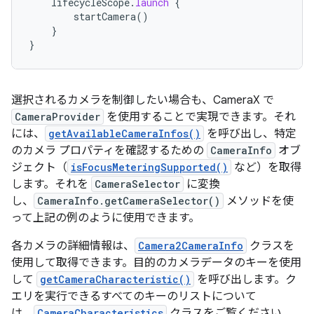
lifecycleScope
.
launch
{
startCamera
()
}
}
選択されるカメラを制御したい場合も、CameraX で
CameraProvider
を使用することで実現できます。それ
には、
getAvailableCameraInfos()
を呼び出し、特定
のカメラ プロパティを確認するための
CameraInfo
オブ
ジェクト（
isFocusMeteringSupported()
など）を取得
します。それを
CameraSelector
に変換
し、
CameraInfo.getCameraSelector()
メソッドを使
って上記の例のように使用できます。
各カメラの詳細情報は、
Camera2CameraInfo
クラスを
使用して取得できます。目的のカメラデータのキーを使用
して
getCameraCharacteristic()
を呼び出します。ク
エリを実行できるすべてのキーのリストについて
は、
CameraCharacteristics
クラスをご覧ください。