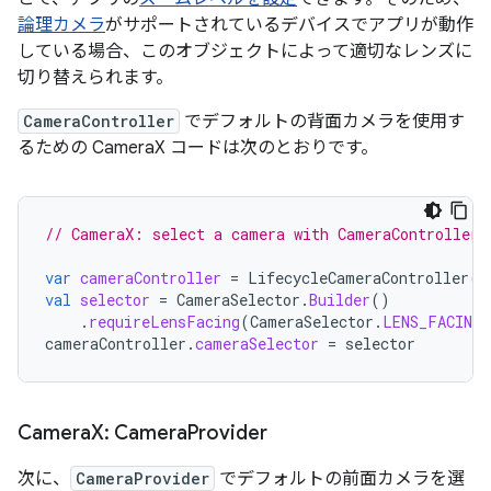
論理カメラ
がサポートされているデバイスでアプリが動作
している場合、このオブジェクトによって適切なレンズに
切り替えられます。
CameraController
でデフォルトの背面カメラを使用す
るための CameraX コードは次のとおりです。
// CameraX: select a camera with CameraController
var
cameraController
=
LifecycleCameraController
(
b
val
selector
=
CameraSelector
.
Builder
()
.
requireLensFacing
(
CameraSelector
.
LENS_FACING_
cameraController
.
cameraSelector
=
selector
Camera
X: Camera
Provider
次に、
CameraProvider
でデフォルトの前面カメラを選