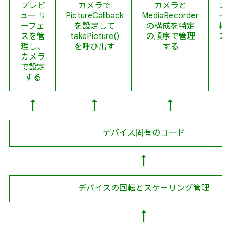
プレビ
カメラで
カメラと
プ
ュー サ
PictureCallback
MediaRecorder
ー
ーフェ
を設定して
の構成を特定
構
スを管
takePicture()
の順序で管理
ス
理し、
を呼び出す
する
カメラ
で設定
する
↑
↑
↑
デバイス固有のコード
↑
デバイスの回転とスケーリング管理
↑