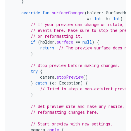
}
override
fun
surfaceChanged
(
holder
:
SurfaceHol
w
:
Int
,
h
:
Int
)
{
// If your preview can change or rotate, t
// events here. Make sure to stop the prev
// or reformatting it.
if
(
holder
.
surface
==
null
)
{
return
// The preview surface does no
}
// Stop preview before making changes.
try
{
camera
.
stopPreview
()
}
catch
(
e
:
Exception
)
{
// Tried to stop a non-existent previe
}
// Set preview size and make any resize, r
// reformatting changes here.
// Start preview with new settings.
camera
.
apply
{