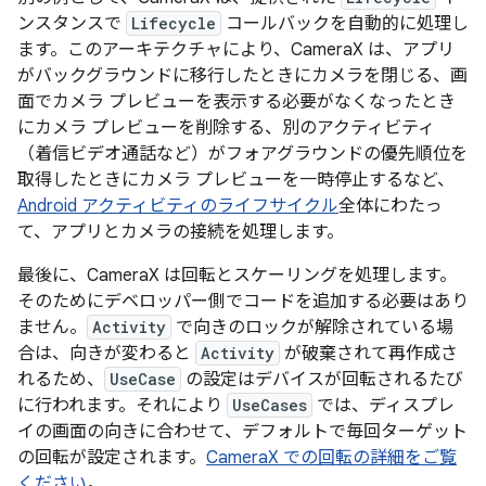
ンスタンスで
Lifecycle
コールバックを自動的に処理し
ます。このアーキテクチャにより、CameraX は、アプリ
がバックグラウンドに移行したときにカメラを閉じる、画
面でカメラ プレビューを表示する必要がなくなったとき
にカメラ プレビューを削除する、別のアクティビティ
（着信ビデオ通話など）がフォアグラウンドの優先順位を
取得したときにカメラ プレビューを一時停止するなど、
Android アクティビティのライフサイクル
全体にわたっ
て、アプリとカメラの接続を処理します。
最後に、CameraX は回転とスケーリングを処理します。
そのためにデベロッパー側でコードを追加する必要はあり
ません。
Activity
で向きのロックが解除されている場
合は、向きが変わると
Activity
が破棄されて再作成さ
れるため、
UseCase
の設定はデバイスが回転されるたび
に行われます。それにより
UseCases
では、ディスプレ
イの画面の向きに合わせて、デフォルトで毎回ターゲット
の回転が設定されます。
CameraX での回転の詳細をご覧
ください
。