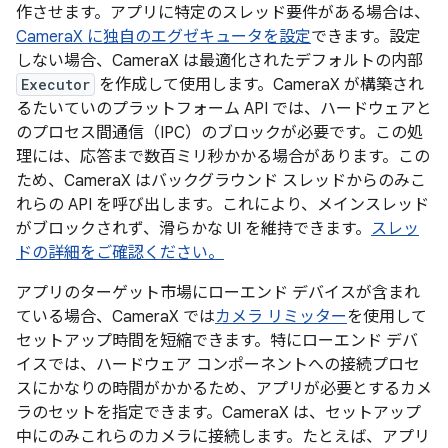
作させます。アプリに特定のスレッド要件がある場合は、
CameraX に独自のエグゼキュータを設定
できます。設定
しない場合、CameraX は最適化されたデフォルトの内部
Executor
を作成して使用します。CameraX が構築され
るたいていのプラットフォーム API では、ハードウェアと
のプロセス間通信（IPC）のブロックが必要です。この処
理には、応答まで数百ミリ秒かかる場合があります。この
ため、CameraX はバックグラウンド スレッドからのみこ
れらの API を呼び出します。これにより、メインスレッド
がブロックされず、滑らかな UI を維持できます。
スレッ
ドの詳細をご確認ください。
アプリのターゲット市場にローエンド デバイスが含まれ
ている場合、CameraX では
カメラ リミッター
を使用して
セットアップ時間を短縮できます。特にローエンド デバ
イスでは、ハードウェア コンポーネントへの接続プロセ
スにかなりの時間がかかるため、アプリが必要とするカメ
ラのセットを指定できます。CameraX は、セットアップ
中にのみこれらのカメラに接続します。たとえば、アプリ