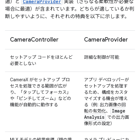
適）と
CameraProvider
実装（さらなる柔軟性が必要な
場合に最適）が含まれています。どちらが適しているか判
断しやすいように、それぞれの特典を以下に示します。
Camera
Controller
Camera
Provider
セットアップ コードをほとんど
詳細な制御が可能
必要としない
CameraX がセットアップ プロ
アプリ デベロッパーが
セスを処理できる範囲が広が
セットアップを処理す
り、「タップしてフォーカス」
るため、構成をカスタ
や「ピンチしてズーム」などの
マイズする機会が増え
機能が自動的に動作する
る（例: 出力画像の回
Image
転の有効化、
Analysis
での出力画
像形式の設定）
MLX モデルの結果座標（顔の境
カメラ プレビューにカ