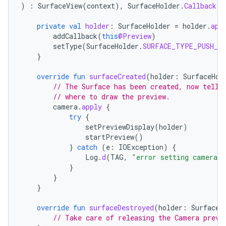
)
:
SurfaceView
(
context
),
SurfaceHolder
.
Callback
{
private
val
holder
:
SurfaceHolder
=
holder
.
app
addCallback
(
this
@Preview
)
setType
(
SurfaceHolder
.
SURFACE_TYPE_PUSH_B
}
override
fun
surfaceCreated
(
holder
:
SurfaceHol
// The Surface has been created, now tell 
// where to draw the preview.
camera
.
apply
{
try
{
setPreviewDisplay
(
holder
)
startPreview
()
}
catch
(
e
:
IOException
)
{
Log
.
d
(
TAG
,
"error setting camera p
}
}
}
override
fun
surfaceDestroyed
(
holder
:
SurfaceH
// Take care of releasing the Camera previ