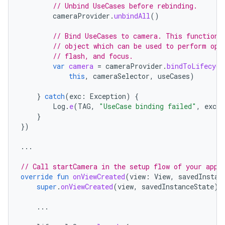
// Unbind UseCases before rebinding.
cameraProvider
.
unbindAll
()
// Bind UseCases to camera. This function 
// object which can be used to perform ope
// flash, and focus.
var
camera
=
cameraProvider
.
bindToLifecycl
this
,
cameraSelector
,
useCases
)
}
catch
(
exc
:
Exception
)
{
Log
.
e
(
TAG
,
"UseCase binding failed"
,
exc
)
}
})
...
// Call startCamera in the setup flow of your app,
override
fun
onViewCreated
(
view
:
View
,
savedInstan
super
.
onViewCreated
(
view
,
savedInstanceState
)
...