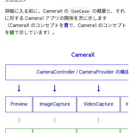
詳細に入る前に、CameraX の
UseCase
の概要と、それ
に対する Camera1 アプリの関係を次に示します
（CameraX のコンセプトを
青
で、Camera1 のコンセプト
を
緑
で示しています）。
Camera
X
CameraController / CameraProvider の構成
↓
↓
↓
Preview
ImageCapture
VideoCapture
Ima
⁞
⁞
⁞