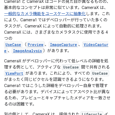
Camera1 と CameraX はコードの見た目が異なるものの、
基本的なコンセプトは非常に似ています。CameraX は、
一般的なカメラ機能をユースケースに抽象化
します。これ
により、Camera1 ではデベロッパーが行っていた多くの
タスクが、CameraX によって自動的に処理されます。
CameraX には、さまざまなカメラタスクに使用できる 4
つの
UseCase
（
Preview
、
ImageCapture
、
VideoCaptur
e
、
ImageAnalysis
）があります。
CameraX がデベロッパーに代わって低レベルの詳細を処
理する例として、アクティブな
UseCase
間で共有される
ViewPort
があります。これにより、すべての
UseCase
がまったく同じピクセルを認識できるようになります。
Camera1 ではこうした詳細をデベロッパー自身で管理す
る必要があります。デバイスによってアスペクト比が異な
るため、プレビューとキャプチャしたメディアを一致させ
るのは困難です。
別の例として、CameraX は、提供された
Lifecycle
イ