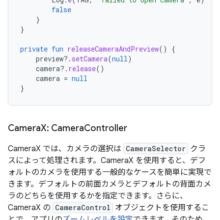
false
}
}
private
fun
releaseCameraAndPreview
()
{
preview
?.
setCamera
(
null
)
camera
?.
release
()
camera
=
null
}
Camera
X: Camera
Controller
CameraX では、カメラの選択は
CameraSelector
クラ
スによって処理されます。CameraX を使用すると、デフ
ォルトのカメラを使用する一般的なケースを簡単に実現で
きます。デフォルトの前面カメラとデフォルトの背面カメ
ラのどちらを使用するかを指定できます。さらに、
CameraX の
CameraControl
オブジェクトを使用するこ
とで、アプリの
ズームレベルを設定
できます。そのため、