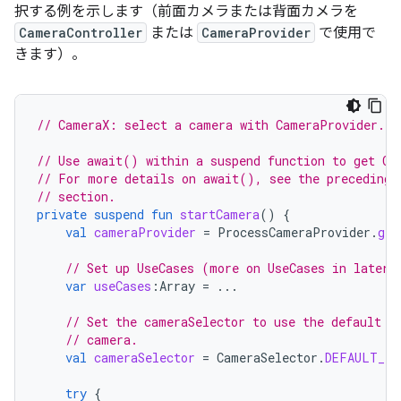
択する例を示します（前面カメラまたは背面カメラを
CameraController
または
CameraProvider
で使用で
きます）。
// CameraX: select a camera with CameraProvider.
// Use await() within a suspend function to get Ca
// For more details on await(), see the preceding 
// section.
private
suspend
fun
startCamera
()
{
val
cameraProvider
=
ProcessCameraProvider
.
get
// Set up UseCases (more on UseCases in later 
var
useCases
:
Array
=
...
// Set the cameraSelector to use the default f
// camera.
val
cameraSelector
=
CameraSelector
.
DEFAULT_FR
try
{