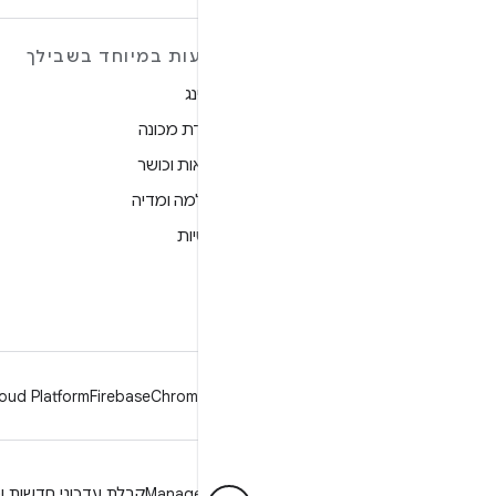
מידע נוסף על ANDROID
הצעות במיוחד בשבילך
Android
גיימינג
Android for Enterprise
למידת מכונה
אבטחה
בריאות וכושר
מקור
מצלמה ומדיה
חדשות
פרטיות
בלוג
5G
פודקאסטים
oud Platform
Firebase
Chrome
Android
פרטיות
רישיון
הנחיות מיתוג
Manage cookies
קבלת עדכוני חדשות וט