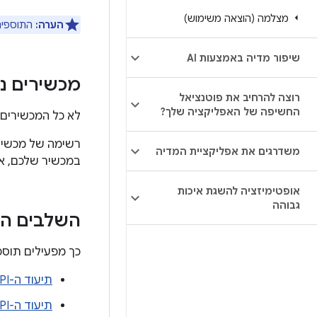
מצלמה (הוצאה משימוש)
הערה:
התוספים Camera2 ו-CameraX זמינים רק לתצוגה מקדימה ולמקרים של צילום תמונות, ו
שיפור מדיה באמצעות AI
מכשירים נ
רוצה להרחיב את פוטנציאל
החשיפה של האפליקציה שלך?
לא כל המכשירים 
רשימה של מכשיר
משדרגים את אפליקציית המדיה
במכשיר שלכם, א
אופטימיזציה להשגת איכות
גבוהה
השלבים ה
כך מפעילים תוספ
תיעוד ה-API של Camera2 Extensions
תיעוד ה-API של CameraX Extensions