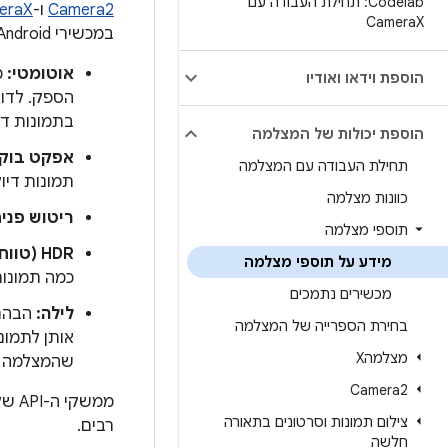
Codelab: תחילת העבודה עם
Camera2
ו-
eraX
Camera
X
במכשירי Android:
אוטומטי:
מ
הוספת וידאו ואודיו
הספק. לדוג
בתמונות דיו
הוספת יכולות של המצלמה
אפקט בוקה
תחילת העבודה עם המצלמה
תמונות דיו
כוונות מצלמה
ריטוש פנים
תוספי מצלמה
HDR (טווח דינמי גבוה):
מידע על תוספי מצלמה
כמה תמונות
מכשירים נתמכים
לילה:
הבהרת
בחירת הספרייה של המצלמה
אותן לתמונ
מצלמהX
שהמצלמה מ
Camera2
ממשקי ה-API של התוספים
צילום תמונות וסרטונים בתאורה
רבים.
חלשה