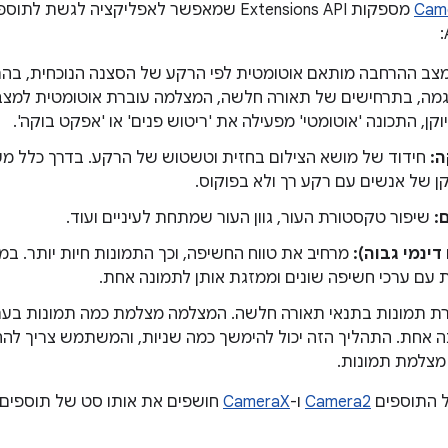
Cam
מספקות Extensions API שמאפשר לאפליקציה ל
צב ההרחבה מותאם אוטומטית לפי הרקע של הסצנה הנוכחית, בה
מה, בתרחישים של תאורה חלשה, המצלמה עוברת אוטומטית למצב 
קן, התכונה 'אוטומטי' מפעילה את 'ריטוש פנים' או 'אפקט בוקה'.
:
חידוד של מושא הצילום בחזית וטשטוש של הרקע. בדרך כלל מש
קן של אנשים עם רקע רך ולא בפוקוס.
:
שיפור טקסטורת העור, גוון העור שמתחת לעיניים ועוד.
 עם ערכי חשיפה שונים וממזגת אותן לתמונה אחת.
 תמונות בתנאי תאורה חלשה. המצלמה מצלמת כמה תמונות בערכ
ה אחת. התהליך הזה יכול להימשך כמה שניות, והמשתמש צריך להחז
צלמת תמונות.
Camera2
ו-
CameraX
חושפים את אותו סט של תוספים,