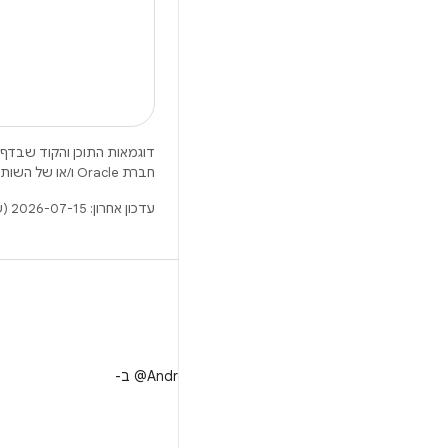
דוגמאות התוכן והקוד שבדף 
חברת Oracle ו/או של השותפים העצמאיים שלה.
עדכון אחרון: 2026-07-15 (שעון UTC).
X
למעקב אחר ‎@AndroidDev ב-
X