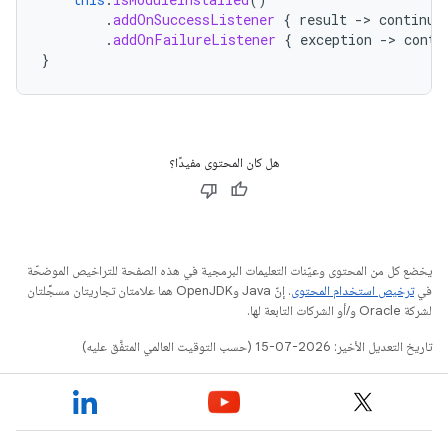
.
addOnSuccessListener
{
result
-
>
continua
.
addOnFailureListener
{
exception
-
>
conti
}
هل كان المحتوى مفيدًا؟
يخضع كل من المحتوى وعيّنات التعليمات البرمجية في هذه الصفحة للتراخيص الموضحّة
في
ترخيص استخدام المحتوى
. إنّ Java وOpenJDK هما علامتان تجاريتان مسجَّلتان
لشركة Oracle و/أو الشركات التابعة لها.
تاريخ التعديل الأخير: 2026-07-15 (حسب التوقيت العالمي المتفَّق عليه)