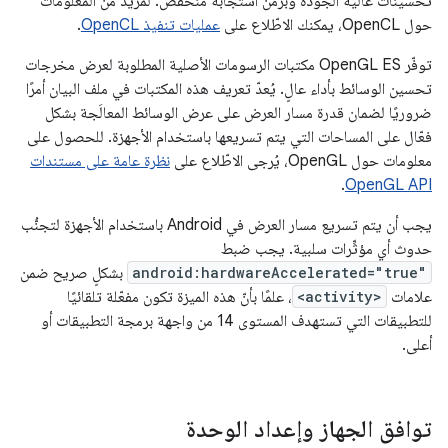
تحسينات عالية الجودة وبزمن استجابة منخفض. لمزيد من المعلومات
حول OpenCL، يمكنك الاطّلاع على
عمليات تنفيذ OpenCL
.
توفّر OpenGL ES مكتبات الرسومات الأصلية المطلوبة لعرض مخرجات
تحسين الوسائط بأداء عالٍ. يُعدّ تعريف هذه المكتبات في ملف البيان أمرًا
ضروريًا لضمان قدرة مسار العرض على عرض الوسائط المعالَجة بشكل
فعّال على المساحات التي يتم تسريعها باستخدام الأجهزة. للحصول على
معلومات حول OpenGL، يُرجى الاطّلاع على
نظرة عامة على مستندات
.
OpenGL API
يجب أن يتم تسريع مسار العرض في Android باستخدام الأجهزة لتجنُّب
حدوث أي مؤثِّرات سلبية. يجب ضبط
android:hardwareAccelerated="true"
بشكلٍ صريح ضمن
علامات
<activity>
، علمًا بأنّ هذه الميزة تكون مفعّلة تلقائيًا
للتطبيقات التي تستهدف المستوى 14 من واجهة برمجة التطبيقات أو
أعلى.
توافق الجهاز وإعداد الوحدة