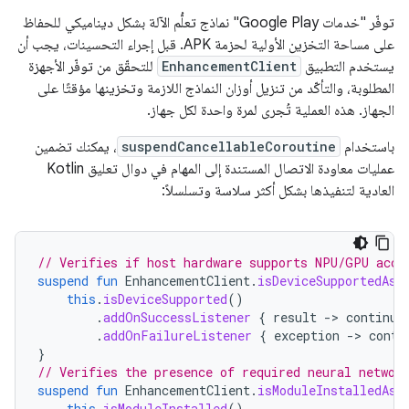
توفّر "خدمات Google Play" نماذج تعلُّم الآلة بشكل ديناميكي للحفاظ
على مساحة التخزين الأولية لحزمة APK. قبل إجراء التحسينات، يجب أن
يستخدم التطبيق
EnhancementClient
للتحقّق من توفّر الأجهزة
المطلوبة، والتأكّد من تنزيل أوزان النماذج اللازمة وتخزينها مؤقتًا على
الجهاز. هذه العملية تُجرى لمرة واحدة لكل جهاز.
باستخدام
suspendCancellableCoroutine
، يمكنك تضمين
عمليات معاودة الاتصال المستندة إلى المهام في دوال تعليق Kotlin
العادية لتنفيذها بشكل أكثر سلاسة وتسلسلاً:
// Verifies if host hardware supports NPU/GPU acce
suspend
fun
EnhancementClient
.
isDeviceSupportedAsy
this
.
isDeviceSupported
()
.
addOnSuccessListener
{
result
-
>
continua
.
addOnFailureListener
{
exception
-
>
conti
}
// Verifies the presence of required neural networ
suspend
fun
EnhancementClient
.
isModuleInstalledAsy
this
.
isModuleInstalled
()