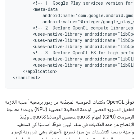
<!--
1.
Google
Play
services
version
for
r
android:value="@integer/google_play_se
<!--
2.
Declare
OpenCL
compute
libraries
f
<uses-native-library
android:name="libOpen
<uses-native-library
android:name="libOpen
<uses-native-library
android:name="libOpen
<!--
3.
Declare
OpenGL
ES
for
high-perform
<uses-native-library
android:name="libGLES
<uses-native-library
android:name="libGLES
</application>

توفّر OpenCL مكتبات الحوسبة المجمّعة من رموز برمجية أصلية اللازمة
لتفعيل التسريع العصبي لوحدة المعالجة العصبية (NPU) ووحدة معالجة
الرسومات (GPU) لمهام &quot;تحسين الوسائط&quot;. ويُعدّ
الإفصاح عن هذه المكتبات في ملف البيان شرطًا أساسيًا كي تستفيد
واجهة برمجة التطبيقات من ميزة تسريع الأجهزة، وهي ضرورية لإجراء