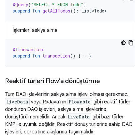
@Query
(
"SELECT * FROM Todo"
)
suspend
fun
getAllTodos
():
List<Todo>
İşlemleri askıya alma
@Transaction
suspend
fun
transaction
()
{
…
}
Reaktif türleri Flow'a dönüştürme
Tüm DAO işlevlerinin askıya alma işlevi olması gerekmez.
LiveData
veya RxJava'nın
Flowable
gibi reaktif türler
döndüren DAO işlevleri, askıya alma işlevlerine
dönüştürülmemelidir. Ancak
LiveData
gibi bazı türler
KMP ile uyumlu değildir. Reaktif dönüş türlerine sahip DAO
işlevleri, coroutine akışlarına taşınmalıdır.