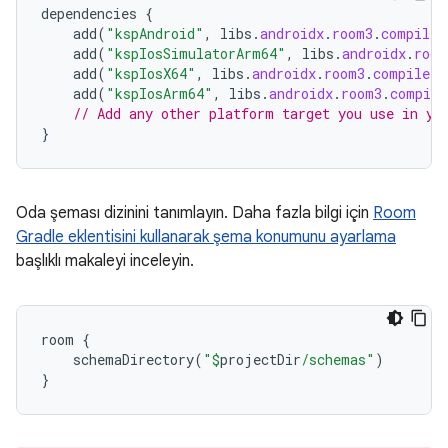
dependencies
{
add
(
"kspAndroid"
,
libs
.
androidx
.
room3
.
compiler
add
(
"kspIosSimulatorArm64"
,
libs
.
androidx
.
room
add
(
"kspIosX64"
,
libs
.
androidx
.
room3
.
compiler
)
add
(
"kspIosArm64"
,
libs
.
androidx
.
room3
.
compile
// Add any other platform target you use in yo
}
Oda şeması dizinini tanımlayın. Daha fazla bilgi için
Room
Gradle eklentisini kullanarak şema konumunu ayarlama
başlıklı makaleyi inceleyin.
room
{
schemaDirectory
(
"
$
projectDir
/schemas"
)
}