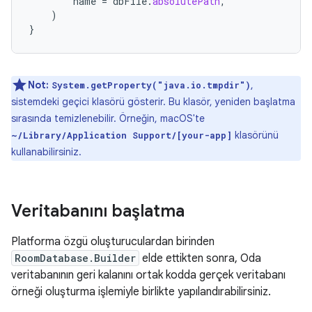
name
=
dbFile
.
absolutePath
,
)
}
Not:
,
System.getProperty("java.io.tmpdir")
sistemdeki geçici klasörü gösterir. Bu klasör, yeniden başlatma
sırasında temizlenebilir. Örneğin, macOS'te
klasörünü
~/Library/Application Support/[your-app]
kullanabilirsiniz.
Veritabanını başlatma
Platforma özgü oluşturuculardan birinden
RoomDatabase.Builder
elde ettikten sonra, Oda
veritabanının geri kalanını ortak kodda gerçek veritabanı
örneği oluşturma işlemiyle birlikte yapılandırabilirsiniz.