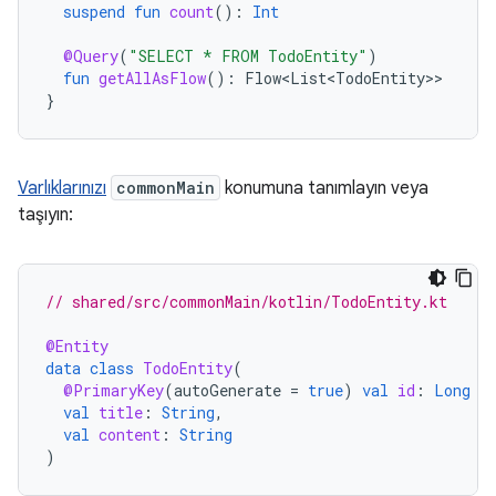
suspend
fun
count
():
Int
@Query
(
"SELECT * FROM TodoEntity"
)
fun
getAllAsFlow
():
Flow<List<TodoEntity>
}
Varlıklarınızı
commonMain
konumuna tanımlayın veya
taşıyın:
// shared/src/commonMain/kotlin/TodoEntity.kt
@Entity
data
class
TodoEntity
(
@PrimaryKey
(
autoGenerate
=
true
)
val
id
:
Long
=
val
title
:
String
,
val
content
:
String
)