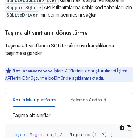
BundledSQLiteDriver
kullanmak isteyen ve kapsamlı
SupportSQLite
API kullanımlarına sahip kod tabanları için
SQLiteDriver
'nın benimsenmesini sağlar.
Taşıma alt sınıflarını dönüştürme
Taşıma alt sınıflarının SQLite sürücüsü karşılıklarına
taşınması gerekir:
Not:
İşlem API'lerinin dönüştürülmesi
İşlem
RoomDatabase
API'lerini Dönüştürme
bölümünde açıklanmaktadır.
Kotlin Multiplatform
Yalnızca Android
Taşıma alt sınıfları
object
Migration_1_2
:
Migration
(
1
,
2
)
{