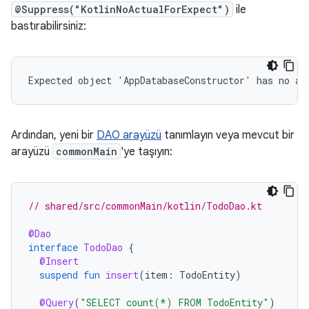
@Suppress("KotlinNoActualForExpect")
ile
bastırabilirsiniz:
Ardından, yeni bir
DAO arayüzü
tanımlayın veya mevcut bir
arayüzü
commonMain
'ye taşıyın:
// shared/src/commonMain/kotlin/TodoDao.kt
@Dao
interface
TodoDao
{
@Insert
suspend
fun
insert
(
item
:
TodoEntity
)
@Query
(
"SELECT count(*) FROM TodoEntity"
)