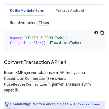
Kotlin Multiplatform
Yalnızca Android
Reactive türleri
Flows
@Query
(
"SELECT * FROM Todo"
)
fun
getTodosFlow
():
Flow<List<Todo>
Convert Transaction API'leri
Room KMP için veritabanı işlemi API'leri, yazma
(
useWriterConnection
) ve okuma
(
useReaderConnection
) işlemleri arasında ayrım
yapabilir.
Önemli Bilgi:
Yalnızca Android'e özel
withTransaction{ …