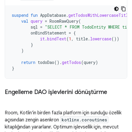
suspend
fun
AppDatabase
.
getTodosWithLowercaseTitle
val
query
=
RoomRawQuery
(
sql
=
"SELECT * FROM TodoEntity WHERE titl
onBindStatement
=
{
it
.
bindText
(
1
,
title
.
lowercase
())
}
)
return
todoDao
().
getTodos
(
query
)
}
Engelleme DAO işlevlerini dönüştürme
Room, Kotlin'in birden fazla platform için sunduğu özellik
açısından zengin asenkron
kotlinx.coroutines
kitaplığından yararlanır. Optimum işlevsellik için, mevcut