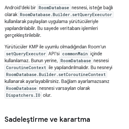
Android'deki bir
RoomDatabase
nesnesi, isteğe bağlı
olarak
RoomDatabase.Builder.setQueryExecutor
kullanılarak paylaşılan uygulama yürütücüleriyle
yapılandırılabilir. Bu sayede veritabanı işlemleri
gerçekleştirilebilir.
Yürütücüler KMP ile uyumlu olmadığından Room'un
setQueryExecutor
API'si
commonMain
içinde
kullanılamaz. Bunun yerine,
RoomDatabase
nesnesi
CoroutineContext
ile yapılandırılmalıdır. Bu nesneyi
RoomDatabase.Builder.setCoroutineContext
kullanarak ayarlayabilirsiniz. Bağlam ayarlamazsanız
RoomDatabase
nesnesi varsayılan olarak
Dispatchers.IO
olur.
Sadeleştirme ve karartma