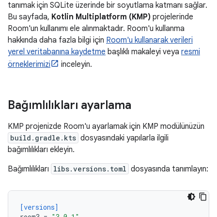
tanımak için SQLite üzerinde bir soyutlama katmanı sağlar.
Bu sayfada,
Kotlin Multiplatform (KMP)
projelerinde
Room'un kullanımı ele alınmaktadır. Room'u kullanma
hakkında daha fazla bilgi için
Room'u kullanarak verileri
yerel veritabanına kaydetme
başlıklı makaleyi veya
resmi
örneklerimizi
inceleyin.
Bağımlılıkları ayarlama
KMP projenizde Room'u ayarlamak için KMP modülünüzün
build.gradle.kts
dosyasındaki yapılarla ilgili
bağımlılıkları ekleyin.
Bağımlılıkları
libs.versions.toml
dosyasında tanımlayın:
[versions]
room3
=
"3.0.1"