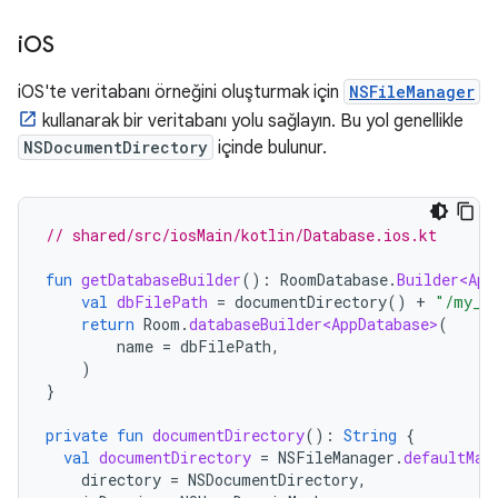
i
OS
iOS'te veritabanı örneğini oluşturmak için
NSFileManager
kullanarak bir veritabanı yolu sağlayın. Bu yol genellikle
NSDocumentDirectory
içinde bulunur.
// shared/src/iosMain/kotlin/Database.ios.kt
fun
getDatabaseBuilder
():
RoomDatabase
.
Builder<App
val
dbFilePath
=
documentDirectory
()
+
"/my_r
return
Room
.
databaseBuilder<AppDatabase>
(
name
=
dbFilePath
,
)
}
private
fun
documentDirectory
():
String
{
val
documentDirectory
=
NSFileManager
.
defaultMan
directory
=
NSDocumentDirectory
,