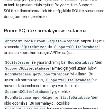
artımlı taşımaları etkinleştirir. Böylece, tüm Support
SQLite kullanımlarınızı tek bir değişiklikle SQLite sürücüsüne
dönüştürmeniz gerekmez.
Room SQLite sarmalayıcısını kullanma
androidx.room3:room3-sqlite-wrapper
yapısı, taşıma
sırasında
SQLiteDriver
ile
SupportSQLiteDatabase
arasında köprü kurmak için API'ler sağlar.
SQLiteDriver
ile yapılandırılmış bir
RoomDatabase
'den
SupportSQLiteDatabase
almak için yeni uzantı işlevi
RoomDatabase.getSupportWrapper
'yi kullanın. Bu
uyumluluk sarmalayıcısı,
SupportSQLiteDatabase
'nın
mevcut kullanımlarını korumaya yardımcı olur.
SupportSQLiteDatabase
'yı genellikle
RoomDatabase.openHelper.writableDatabase
'den
elde edersiniz. Bu sarmalayıcı, özellikle