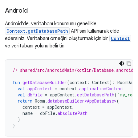
Android
Android'de, veritabanı konumunu genellikle
Context.getDatabasePath
API'sini kullanarak elde
edersiniz. Veritabanı örneğini oluşturmak için bir
Context
ve veritabanı yolunu belirtin.
// shared/src/androidMain/kotlin/Database.android.
fun
getDatabaseBuilder
(
context
:
Context
):
RoomData
val
appContext
=
context
.
applicationContext
val
dbFile
=
appContext
.
getDatabasePath
(
"my_room
return
Room
.
databaseBuilder<AppDatabase>
(
context
=
appContext
,
name
=
dbFile
.
absolutePath
)
}