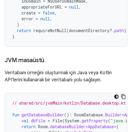
inDomain
=
NSUserDomainMask
,
appropriateForURL
=
null
,
create
=
false
,
error
=
null
,
)
return
requireNotNull
(
documentDirectory
?.
path
)
}
JVM masaüstü
Veritabanı örneğini oluşturmak için Java veya Kotlin
API'lerini kullanarak bir veritabanı yolu sağlayın.
// shared/src/jvmMain/kotlin/Database.desktop.kt
fun
getDatabaseBuilder
():
RoomDatabase
.
Builder<App
val
dbFile
=
File
(
System
.
getProperty
(
"java.io
return
Room
.
databaseBuilder<AppDatabase>
(