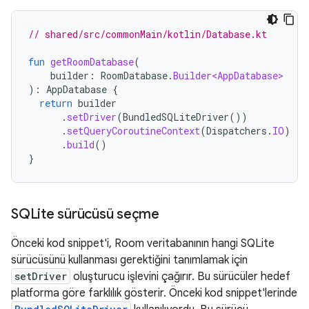
// shared/src/commonMain/kotlin/Database.kt
fun
getRoomDatabase
(
builder
:
RoomDatabase
.
Builder<AppDatabase>
):
AppDatabase
{
return
builder
.
setDriver
(
BundledSQLiteDriver
())
.
setQueryCoroutineContext
(
Dispatchers
.
IO
)
.
build
()
}
SQLite sürücüsü seçme
Önceki kod snippet'i, Room veritabanının hangi SQLite
sürücüsünü kullanması gerektiğini tanımlamak için
setDriver
oluşturucu işlevini çağırır. Bu sürücüler hedef
platforma göre farklılık gösterir. Önceki kod snippet'lerinde