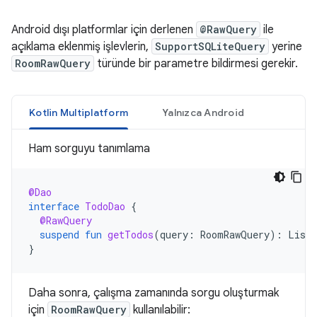
Android dışı platformlar için derlenen
@RawQuery
ile
açıklama eklenmiş işlevlerin,
SupportSQLiteQuery
yerine
RoomRawQuery
türünde bir parametre bildirmesi gerekir.
Kotlin Multiplatform
Yalnızca Android
Ham sorguyu tanımlama
@Dao
interface
TodoDao
{
@RawQuery
suspend
fun
getTodos
(
query
:
RoomRawQuery
):
List<
}
Daha sonra, çalışma zamanında sorgu oluşturmak
için
RoomRawQuery
kullanılabilir: