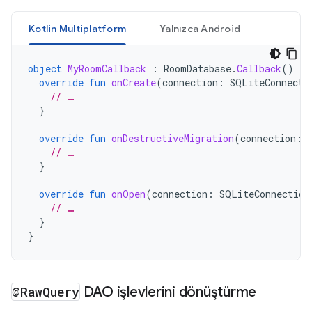
Kotlin Multiplatform
Yalnızca Android
object
MyRoomCallback
:
RoomDatabase
.
Callback
()
{
override
fun
onCreate
(
connection
:
SQLiteConnecti
// …
}
override
fun
onDestructiveMigration
(
connection
:
// …
}
override
fun
onOpen
(
connection
:
SQLiteConnection
// …
}
}
@Raw
Query
DAO işlevlerini dönüştürme