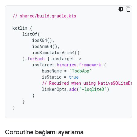
// shared/build.gradle.kts
kotlin
{
listOf
(
iosX64
(),
iosArm64
(),
iosSimulatorArm64
()
).
forEach
{
iosTarget
-
iosTarget
.
binaries
.
framework
{
baseName
=
"TodoApp"
isStatic
=
true
// Required when using NativeSQLiteDri
linkerOpts
.
add
(
"-lsqlite3"
)
}
}
}
Coroutine bağlamı ayarlama