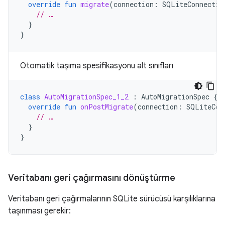
override
fun
migrate
(
connection
:
SQLiteConnectio
// …
}
}
Otomatik taşıma spesifikasyonu alt sınıfları
class
AutoMigrationSpec_1_2
:
AutoMigrationSpec
{
override
fun
onPostMigrate
(
connection
:
SQLiteCon
// …
}
}
Veritabanı geri çağırmasını dönüştürme
Veritabanı geri çağırmalarının SQLite sürücüsü karşılıklarına
taşınması gerekir: