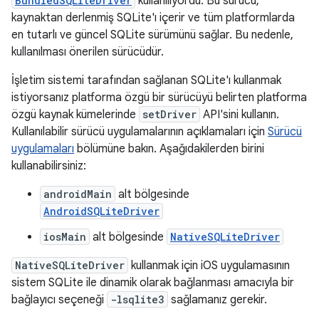
BundledSQLiteDriver
kullanılıyordu. Bu sürücü,
kaynaktan derlenmiş SQLite'ı içerir ve tüm platformlarda
en tutarlı ve güncel SQLite sürümünü sağlar. Bu nedenle,
kullanılması önerilen sürücüdür.
İşletim sistemi tarafından sağlanan SQLite'ı kullanmak
istiyorsanız platforma özgü bir sürücüyü belirten platforma
özgü kaynak kümelerinde
setDriver
API'sini kullanın.
Kullanılabilir sürücü uygulamalarının açıklamaları için
Sürücü
uygulamaları
bölümüne bakın. Aşağıdakilerden birini
kullanabilirsiniz:
androidMain
alt bölgesinde
AndroidSQLiteDriver
iosMain
alt bölgesinde
NativeSQLiteDriver
NativeSQLiteDriver
kullanmak için iOS uygulamasının
sistem SQLite ile dinamik olarak bağlanması amacıyla bir
bağlayıcı seçeneği
-lsqlite3
sağlamanız gerekir.