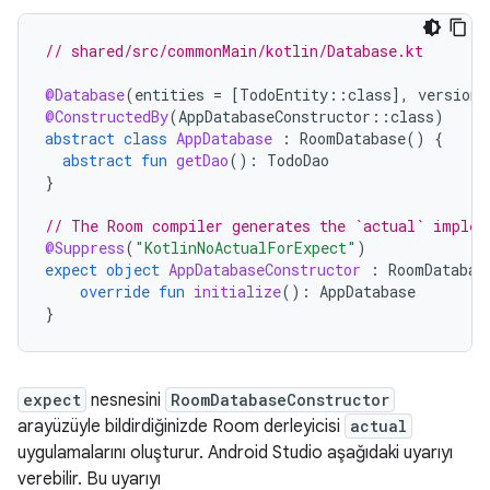
// shared/src/commonMain/kotlin/Database.kt
@Database
(
entities
=
[
TodoEntity
::
class
]
,
version
@ConstructedBy
(
AppDatabaseConstructor
::
class
)
abstract
class
AppDatabase
:
RoomDatabase
()
{
abstract
fun
getDao
():
TodoDao
}
// The Room compiler generates the `actual` implem
@Suppress
(
"KotlinNoActualForExpect"
)
expect
object
AppDatabaseConstructor
:
RoomDatabas
override
fun
initialize
():
AppDatabase
}
expect
nesnesini
RoomDatabaseConstructor
arayüzüyle bildirdiğinizde Room derleyicisi
actual
uygulamalarını oluşturur. Android Studio aşağıdaki uyarıyı
verebilir. Bu uyarıyı