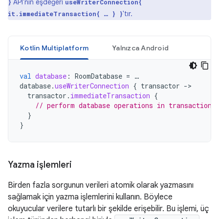
API'nin eşdeğeri
}
useWriterConnection{
'tır.
it.immediateTransaction{ … } }
Kotlin Multiplatform
Yalnızca Android
val
database
:
RoomDatabase
=
…
database
.
useWriterConnection
{
transactor
-
transactor
.
immediateTransaction
{
// perform database operations in transaction
}
}
Yazma işlemleri
Birden fazla sorgunun verileri atomik olarak yazmasını
sağlamak için yazma işlemlerini kullanın. Böylece
okuyucular verilere tutarlı bir şekilde erişebilir. Bu işlemi, üç