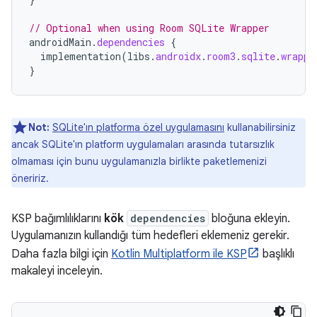
// Optional when using Room SQLite Wrapper
androidMain
.
dependencies
{
implementation
(
libs
.
androidx
.
room3
.
sqlite
.
wrappe
}
Not:
SQLite'ın platforma özel uygulamasını
kullanabilirsiniz
ancak SQLite'ın platform uygulamaları arasında tutarsızlık
olmaması için bunu uygulamanızla birlikte paketlemenizi
öneririz.
KSP bağımlılıklarını
kök
dependencies
bloğuna ekleyin.
Uygulamanızın kullandığı tüm hedefleri eklemeniz gerekir.
Daha fazla bilgi için
Kotlin Multiplatform ile KSP
başlıklı
makaleyi inceleyin.