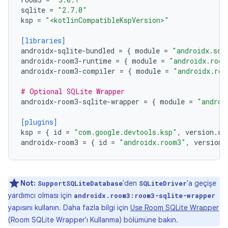
sqlite
=
"2.7.0"
ksp
=
"<kotlinCompatibleKspVersion>"
[libraries]
androidx-sqlite-bundled
=
{
module
=
"androidx.sql
androidx-room3-runtime
=
{
module
=
"androidx.room
androidx-room3-compiler
=
{
module
=
"androidx.roo
# Optional SQLite Wrapper
androidx-room3-sqlite-wrapper
=
{
module
=
"androi
[plugins]
ksp
=
{
id
=
"com.google.devtools.ksp"
,
version
.
re
androidx-room3
=
{
id
=
"androidx.room3"
,
version
.
Not:
'den
'a geçişe
SupportSQLiteDatabase
SQLiteDriver
yardımcı olması için
androidx.room3:room3-sqlite-wrapper
yapısını kullanın. Daha fazla bilgi için
Use Room SQLite Wrapper
(Room SQLite Wrapper'ı Kullanma) bölümüne bakın.