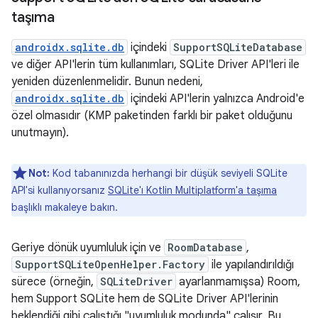
taşıma
androidx.sqlite.db
içindeki
SupportSQLiteDatabase
ve diğer API'lerin tüm kullanımları, SQLite Driver API'leri ile
yeniden düzenlenmelidir. Bunun nedeni,
androidx.sqlite.db
içindeki API'lerin yalnızca Android'e
özel olmasıdır (KMP paketinden farklı bir paket olduğunu
unutmayın).
Not:
Kod tabanınızda herhangi bir düşük seviyeli SQLite
API'si kullanıyorsanız
SQLite'ı Kotlin Multiplatform'a taşıma
başlıklı makaleye bakın.
Geriye dönük uyumluluk için ve
RoomDatabase
,
SupportSQLiteOpenHelper.Factory
ile yapılandırıldığı
sürece (örneğin,
SQLiteDriver
ayarlanmamışsa) Room,
hem Support SQLite hem de SQLite Driver API'lerinin
beklendiği gibi çalıştığı "uyumluluk modunda" çalışır. Bu,